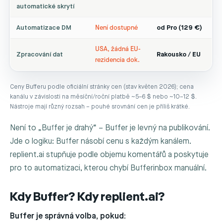
automatické skrytí
Automatizace DM
Není dostupné
od Pro (129 €)
USA, žádná EU-
Zpracování dat
Rakousko / EU
rezidencia dok.
Ceny Bufferu podle oficiální stránky cen (stav květen 2026); cena
kanálu v závislosti na měsíční/roční platbě ~5–6 $ nebo ~10–12 $.
Nástroje mají různý rozsah – pouhé srovnání cen je příliš krátké.
Není to „Buffer je drahý“ – Buffer je levný na publikování.
Jde o logiku: Buffer násobí cenu s každým kanálem.
replient.ai stupňuje podle objemu komentářů a poskytuje
pro to automatizaci, kterou chybí Bufferinbox manuální.
Kdy Buffer? Kdy replient.ai?
Buffer je správná volba, pokud: