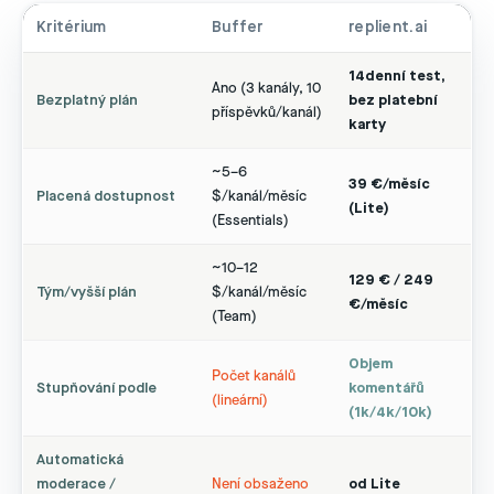
Kritérium
Buffer
replient.ai
14denní test,
Ano (3 kanály, 10
Bezplatný plán
bez platební
příspěvků/kanál)
karty
~5–6
39 €/měsíc
Placená dostupnost
$/kanál/měsíc
(Lite)
(Essentials)
~10–12
129 € / 249
Tým/vyšší plán
$/kanál/měsíc
€/měsíc
(Team)
Objem
Počet kanálů
Stupňování podle
komentářů
(lineární)
(1k/4k/10k)
Automatická
moderace /
Není obsaženo
od Lite