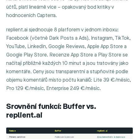
účtů, platí lineárně více – opakovaný bod kritiky v
hodnoceních Capterra.
replient.ai sjednocuje 8 platforem v jednom inboxu:
Facebook (včetně Dark Posts a Ads), Instagram, TikTok,
YouTube, LinkedIn, Google Reviews, Apple App Store a
Google Play Store. Recenze App Store a Play Store se
načítají přibližně každých 10 minut a jsou tratovány jako
komentáře. Ceny jsou transparentní a stupňovité podle
objemu komentářů místo počtu kanálů: Lite 39 €/měsíc,
Pro 129 €/měsíc, Enterprise 249 €/měsíc.
Srovnění funkcí: Buffer vs.
replient.ai
Funkce
Buffer
replient.ai
Primární zaměření
Publikování & plánování
AI na komentáře & moderace