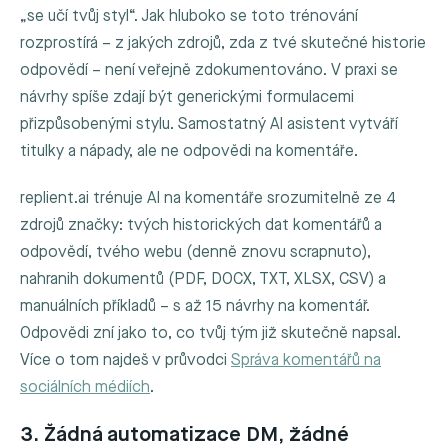
„se učí tvůj styl“. Jak hluboko se toto trénování
rozprostírá – z jakých zdrojů, zda z tvé skutečné historie
odpovědí – není veřejně zdokumentováno. V praxi se
návrhy spíše zdají být generickými formulacemi
přizpůsobenými stylu. Samostatný AI asistent vytváří
titulky a nápady, ale ne odpovědi na komentáře.
replient.ai trénuje AI na komentáře srozumitelně ze 4
zdrojů značky: tvých historických dat komentářů a
odpovědí, tvého webu (denně znovu scrapnuto),
nahranih dokumentů (PDF, DOCX, TXT, XLSX, CSV) a
manuálních příkladů – s až 15 návrhy na komentář.
Odpovědi zní jako to, co tvůj tým již skutečně napsal.
Více o tom najdeš v průvodci
Správa komentářů na
sociálních médiích
.
3. Žádná automatizace DM, žádné