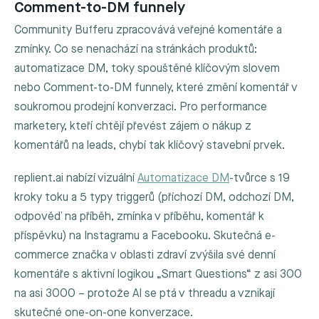
Comment-to-DM funnely
Community Bufferu zpracovává veřejné komentáře a
zmínky. Co se nenachází na stránkách produktů:
automatizace DM, toky spouštěné klíčovým slovem
nebo Comment-to-DM funnely, které změní komentář v
soukromou prodejní konverzaci. Pro performance
marketery, kteří chtějí převést zájem o nákup z
komentářů na leads, chybí tak klíčový stavební prvek.
replient.ai nabízí vizuální
Automatizace DM
-tvůrce s 19
kroky toku a 5 typy triggerů (příchozí DM, odchozí DM,
odpověď na příběh, zmínka v příběhu, komentář k
příspěvku) na Instagramu a Facebooku. Skutečná e-
commerce značka v oblasti zdraví zvýšila své denní
komentáře s aktivní logikou „Smart Questions“ z asi 300
na asi 3000 – protože AI se ptá v threadu a vznikají
skutečné one-on-one konverzace.