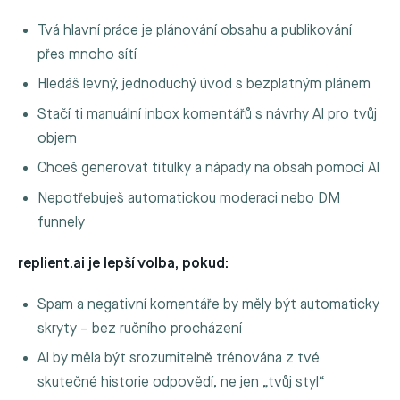
Tvá hlavní práce je plánování obsahu a publikování
přes mnoho sítí
Hledáš levný, jednoduchý úvod s bezplatným plánem
Stačí ti manuální inbox komentářů s návrhy AI pro tvůj
objem
Chceš generovat titulky a nápady na obsah pomocí AI
Nepotřebuješ automatickou moderaci nebo DM
funnely
replient.ai je lepší volba, pokud:
Spam a negativní komentáře by měly být automaticky
skryty – bez ručního procházení
AI by měla být srozumitelně trénována z tvé
skutečné historie odpovědí, ne jen „tvůj styl“