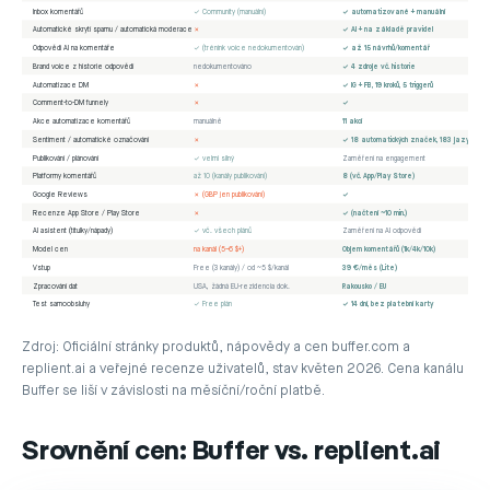
Inbox komentářů
✓ Community (manuální)
✓ automatizované + manuální
Automatické skrytí spamu / automatická moderace
✗
✓ AI + na základě pravidel
Odpovědi AI na komentáře
✓ (trénink voice nedokumentován)
✓ až 15 návrhů/komentář
Brand voice z historie odpovědí
nedokumentováno
✓ 4 zdroje vč. historie
Automatizace DM
✗
✓ IG + FB, 19 kroků, 5 triggerů
Comment-to-DM funnely
✗
✓
Akce automatizace komentářů
manuálně
11 akcí
Sentiment / automatické označování
✗
✓ 18 automatických značek, 183 jazyků
Publikování / plánování
✓ velmi silný
Zaměření na engagement
Platformy komentářů
až 10 (kanály publikování)
8 (vč. App/Play Store)
Google Reviews
✗ (GBP jen publikování)
✓
Recenze App Store / Play Store
✗
✓ (načtení ~10 min.)
AI asistent (titulky/nápady)
✓ vč. všech plánů
Zaměření na AI odpovědi
Model cen
na kanál (5–6 $+)
Objem komentářů (1k/4k/10k)
Vstup
Free (3 kanály) / od ~5 $/kanál
39 €/měs (Lite)
Zpracování dat
USA, žádná EU-rezidencia dok.
Rakousko / EU
Test samoobsluhy
✓ Free plán
✓ 14 dní, bez platební karty
Zdroj: Oficiální stránky produktů, nápovědy a cen buffer.com a
replient.ai a veřejné recenze uživatelů, stav květen 2026. Cena kanálu
Buffer se liší v závislosti na měsíční/roční platbě.
Srovnění cen: Buffer vs. replient.ai