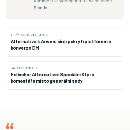
Kommentar-Moderation für wachsende
Brands.
← PŘEDCHOZÍ ČLÁNEK
Alternativa k Arwen: širší pokrytí platforem a
konverze DM
DALŠÍ ČLÁNEK →
Eclincher Alternative: Speciální KI pro
komentáře místo generální sady