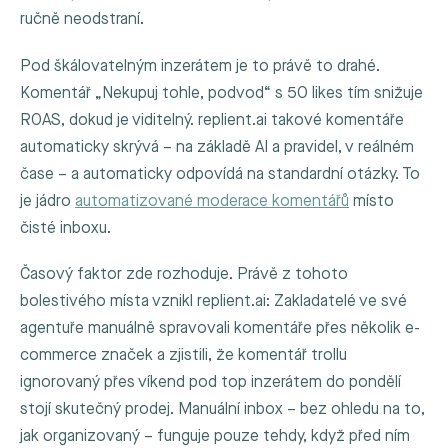
ručně neodstraní.
Pod škálovatelným inzerátem je to právě to drahé.
Komentář „Nekupuj tohle, podvod“ s 50 likes tím snižuje
ROAS, dokud je viditelný. replient.ai takové komentáře
automaticky skrývá – na základě AI a pravidel, v reálném
čase – a automaticky odpovídá na standardní otázky. To
je jádro
automatizované moderace komentářů
místo
čisté inboxu.
Časový faktor zde rozhoduje. Právě z tohoto
bolestivého místa vznikl replient.ai: Zakladatelé ve své
agentuře manuálně spravovali komentáře přes několik e-
commerce značek a zjistili, že komentář trollu
ignorovaný přes víkend pod top inzerátem do pondělí
stojí skutečný prodej. Manuální inbox – bez ohledu na to,
jak organizovaný – funguje pouze tehdy, když před ním