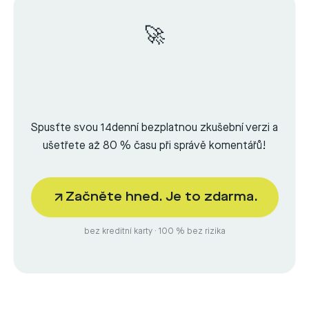
🚀
Spusťte svou 14denní bezplatnou zkušební verzi a
ušetřete až 80 % času při správě komentářů!
Začněte hned. Je to zdarma.
bez kreditní karty · 100 % bez rizika