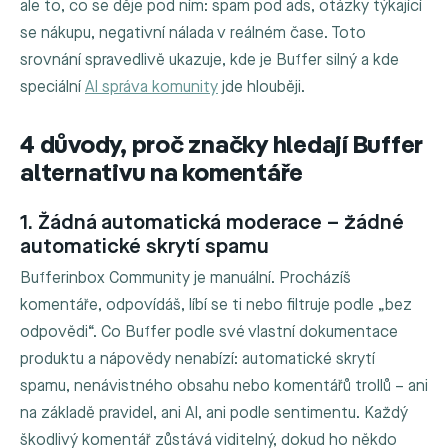
ale to, co se děje pod ním: spam pod ads, otázky týkající
se nákupu, negativní nálada v reálném čase. Toto
srovnání spravedlivě ukazuje, kde je Buffer silný a kde
speciální
AI správa komunity
jde hlouběji.
4 důvody, proč značky hledají Buffer
alternativu na komentáře
1. Žádná automatická moderace – žádné
automatické skrytí spamu
Bufferinbox Community je manuální. Procházíš
komentáře, odpovídáš, líbí se ti nebo filtruje podle „bez
odpovědi“. Co Buffer podle své vlastní dokumentace
produktu a nápovědy nenabízí: automatické skrytí
spamu, nenávistného obsahu nebo komentářů trollů – ani
na základě pravidel, ani AI, ani podle sentimentu. Každý
škodlivý komentář zůstává viditelný, dokud ho někdo