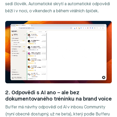
sedí člověk. Automatické skrytí a automatické odpovědi
běží i v noci, o víkendech a během virálních špiček.
2. Odpovědi s AI ano – ale bez
dokumentovaného tréninku na brand voice
Buffer má návrhy odpovědí od AI v inboxu Community
(nyní obecně dostupný, už ne beta), který podle Bufferu