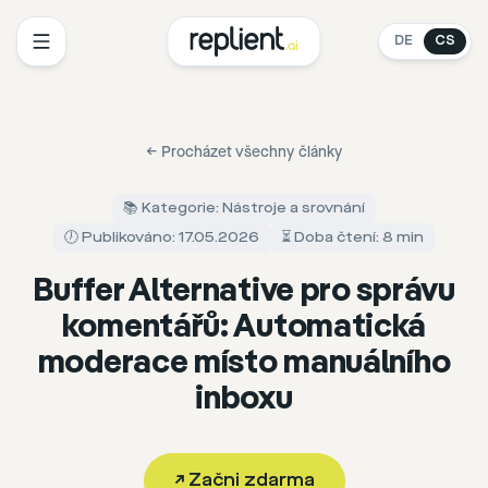
DE
CS
←
Procházet všechny články
📚 Kategorie: Nástroje a srovnání
🕖 Publikováno: 17.05.2026
⏳ Doba čtení: 8 min
Buffer Alternative pro správu
komentářů: Automatická
moderace místo manuálního
inboxu
↗
Začni zdarma