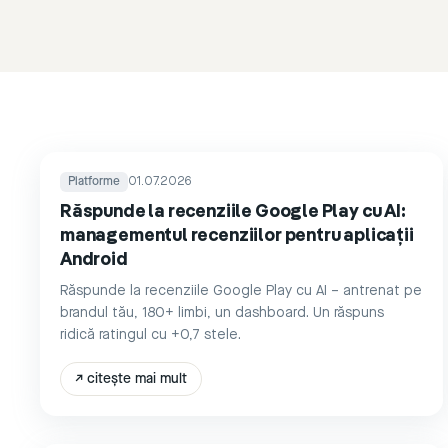
Platforme
01.07.2026
Răspunde la recenziile Google Play cu AI:
managementul recenziilor pentru aplicații
Android
Răspunde la recenziile Google Play cu AI – antrenat pe
brandul tău, 180+ limbi, un dashboard. Un răspuns
ridică ratingul cu +0,7 stele.
↗
citește mai mult