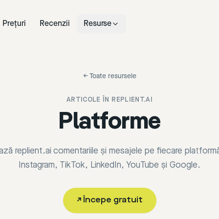
Prețuri
Recenzii
Resurse
←
Toate resursele
ARTICOLE ÎN
REPLIENT.AI
Platforme
ză replient.ai comentariile și mesajele pe fiecare platfor
Instagram, TikTok, LinkedIn, YouTube și Google.
↗
Începe gratuit