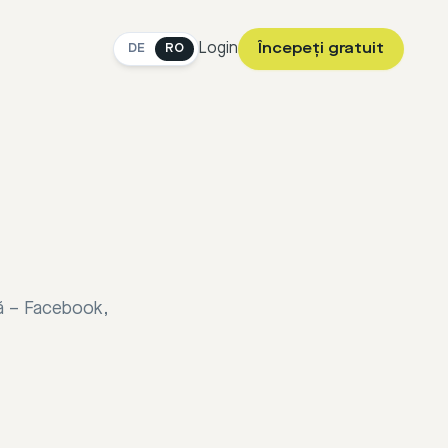
Login
Începeți gratuit
DE
RO
mă – Facebook,