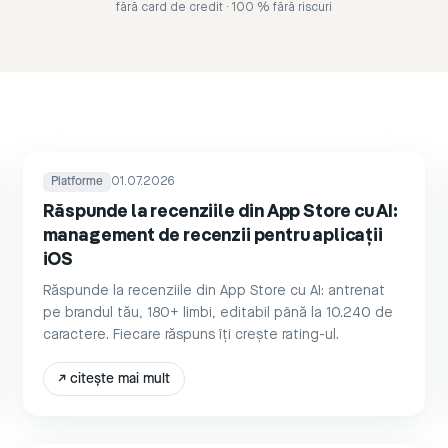
fără card de credit · 100 % fără riscuri
Platforme
01.07.2026
Răspunde la recenziile din App Store cu AI:
management de recenzii pentru aplicații
iOS
Răspunde la recenziile din App Store cu AI: antrenat
pe brandul tău, 180+ limbi, editabil până la 10.240 de
caractere. Fiecare răspuns îți crește rating-ul.
↗
citește mai mult