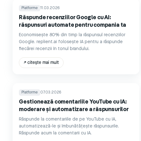
Platforme
11.03.2026
Răspunde recenziilor Google cu AI:
răspunsuri automate pentru compania ta
Economisește 80% din timp la răspunsul recenziilor
Google. replient.ai folosește IA pentru a răspunde
fiecărei recenzii în tonul brandului.
↗
citește mai mult
Platforme
07.03.2026
Gestionează comentariile YouTube cu IA:
moderare și automatizare a răspunsurilor
Răspunde la comentariile de pe YouTube cu IA,
automatizează-le și îmbunătățește răspunsurile.
Răspunde acum la comentarii cu IA.