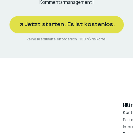
Kommentarmanagement!
Jetzt starten. Es ist kostenlos.
keine Kreditkarte erforderlich · 100 % risikofrei
Hilf
Kont
Part
Impr