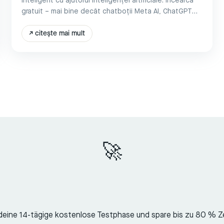
inteligent cu ajutorul inteligenței artificiale. Încearcă
gratuit – mai bine decât chatboții Meta AI, ChatGPT
sau OpenAI. Instrument cu automatizare a mesageriei.
↗
citește mai mult
🚀
deine 14-tägige kostenlose Testphase und spare bis zu 80 % Z