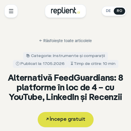
DE
RO
←
Răsfoiește toate articolele
📚 Categorie: Instrumente și comparații
🕖 Publicat la: 17.05.2026
⏳ Timp de citire: 10 min
Alternativă FeedGuardians: 8
platforme în loc de 4 – cu
YouTube, LinkedIn și Recenzii
↗
Începe gratuit