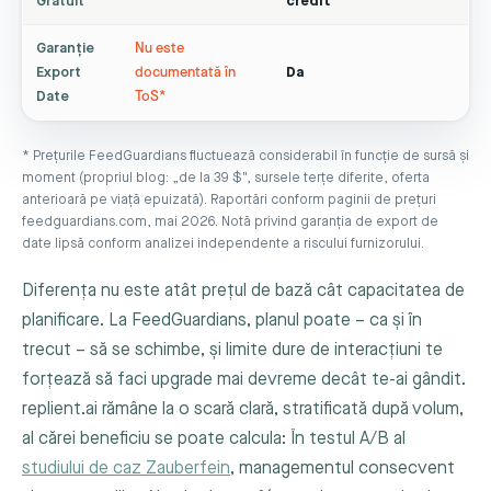
Gratuit
credit
Garanție
Nu este
Export
documentată în
Da
Date
ToS*
* Prețurile FeedGuardians fluctuează considerabil în funcție de sursă și
moment (propriul blog: „de la 39 $", sursele terțe diferite, oferta
anterioară pe viață epuizată). Raportări conform paginii de prețuri
feedguardians.com, mai 2026. Notă privind garanția de export de
date lipsă conform analizei independente a riscului furnizorului.
Diferența nu este atât prețul de bază cât capacitatea de
planificare. La FeedGuardians, planul poate – ca și în
trecut – să se schimbe, și limite dure de interacțiuni te
forțează să faci upgrade mai devreme decât te-ai gândit.
replient.ai rămâne la o scară clară, stratificată după volum,
al cărei beneficiu se poate calcula: În testul A/B al
studiului de caz Zauberfein
, managementul consecvent