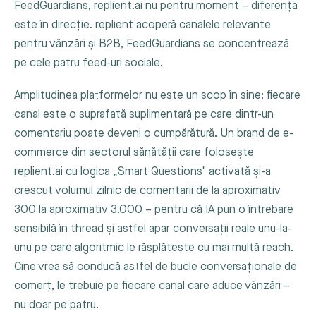
FeedGuardians, replient.ai nu pentru moment – diferența
este în direcție. replient acoperă canalele relevante
pentru vânzări și B2B, FeedGuardians se concentrează
pe cele patru feed-uri sociale.
Amplitudinea platformelor nu este un scop în sine: fiecare
canal este o suprafață suplimentară pe care dintr-un
comentariu poate deveni o cumpărătură. Un brand de e-
commerce din sectorul sănătății care folosește
replient.ai cu logica „Smart Questions" activată și-a
crescut volumul zilnic de comentarii de la aproximativ
300 la aproximativ 3.000 – pentru că IA pun o întrebare
sensibilă în thread și astfel apar conversații reale unu-la-
unu pe care algoritmic le răsplătește cu mai multă reach.
Cine vrea să conducă astfel de bucle conversaționale de
comerț, le trebuie pe fiecare canal care aduce vânzări –
nu doar pe patru.