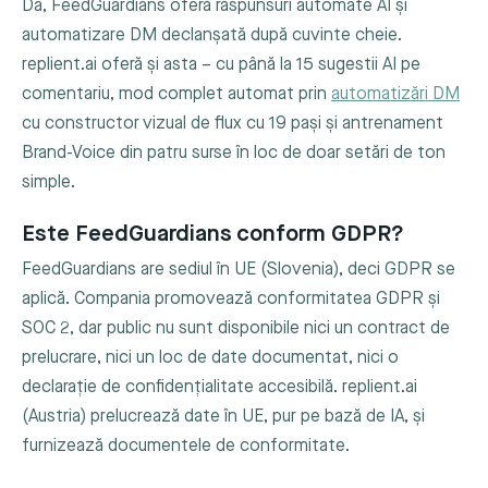
Da, FeedGuardians oferă răspunsuri automate AI și
automatizare DM declanșată după cuvinte cheie.
replient.ai oferă și asta – cu până la 15 sugestii AI pe
comentariu, mod complet automat prin
automatizări DM
cu constructor vizual de flux cu 19 pași și antrenament
Brand-Voice din patru surse în loc de doar setări de ton
simple.
Este FeedGuardians conform GDPR?
FeedGuardians are sediul în UE (Slovenia), deci GDPR se
aplică. Compania promovează conformitatea GDPR și
SOC 2, dar public nu sunt disponibile nici un contract de
prelucrare, nici un loc de date documentat, nici o
declarație de confidențialitate accesibilă. replient.ai
(Austria) prelucrează date în UE, pur pe bază de IA, și
furnizează documentele de conformitate.