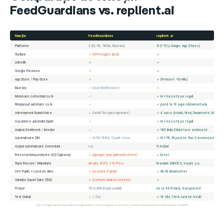
FeedGuardians vs. replient.ai
Funcție
FeedGuardians
replient.ai
Platforme
4 (IG, FB, TikTok, Bluesky)
8 (+ YT, LI, Google, App Stores)
YouTube
✗ (API-freigabe lipsă)
✓
LinkedIn
✗
✓
Google Reviews
✗
✓
App Store / Play Store
✗
✓ (Preluare ~10 Min.)
Bluesky
✓ (doar Monitorizare)
✗
Moderare comentarii cu IA
✓
✓ IA + bazată pe reguli
Răspunsuri automate cu IA
✓
✓ până la 15 sugestii/comentariu
Antrenament Brand-Voice
✓ Setări Ton (auto-raportate)
✓ 4 surse (Istoric, Web, Documente, Manual)
Ascundere automată Spam
✓
✓ IA + bazată pe reguli
Analiză Sentiment / Intenție
✓
✓ 183 limbi, Etichetare automată
Automatizare DM
✓ IG/FB/TikTok, Cuvânt cheie
✓ IG + FB, 19 pași de flux, 5 declanșatori
Acțiuni Automatizare Comentarii
n.d.
11 Acțiuni
Recenzii Independente (G2/Capterra)
✗ (aproape doar platformă oferte)
✓ listat
Track Record / Maturitate
din iulie 2025, 1–10 Pers.
Branduri: SNOCKS, Vaude ș.a.
AVV Public + Locul de date
✗ (nu poate fi găsit)
✓ UE/AT, documentat
Garanție Export Date (ToS)
✗ (conform analizei terțelor)
✓
Prețuri
79–2.399 $/lună (volatil)
de la 39 €/lună, transparent
Test Gratuit
✓ 7 Zile
✓ 14 Zile, fără card de credit
Sursă: Pagini oficiale de produs feedguardians.com și replient.ai, precum și analiză independentă a furnizorului, mai 2026