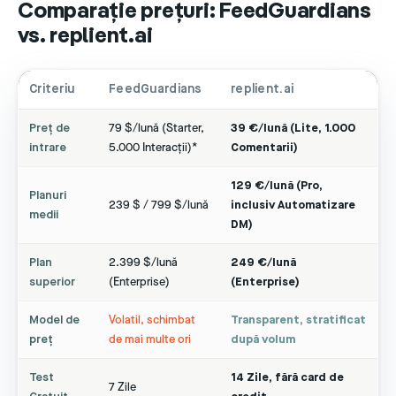
Comparație prețuri: FeedGuardians
vs. replient.ai
Criteriu
FeedGuardians
replient.ai
Preț de
79 $/lună (Starter,
39 €/lună (Lite, 1.000
intrare
5.000 Interacții)*
Comentarii)
129 €/lună (Pro,
Planuri
239 $ / 799 $/lună
inclusiv Automatizare
medii
DM)
Plan
2.399 $/lună
249 €/lună
superior
(Enterprise)
(Enterprise)
Model de
Volatil, schimbat
Transparent, stratificat
preț
de mai multe ori
după volum
Test
14 Zile, fără card de
7 Zile