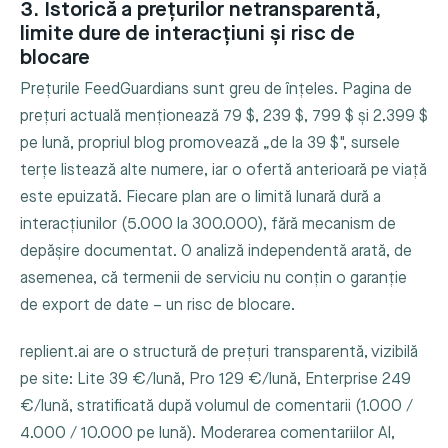
3. Istorică a prețurilor netransparentă,
limite dure de interacțiuni și risc de
blocare
Prețurile FeedGuardians sunt greu de înțeles. Pagina de
prețuri actuală menționează 79 $, 239 $, 799 $ și 2.399 $
pe lună, propriul blog promovează „de la 39 $", sursele
terțe listează alte numere, iar o ofertă anterioară pe viață
este epuizată. Fiecare plan are o limită lunară dură a
interacțiunilor (5.000 la 300.000), fără mecanism de
depășire documentat. O analiză independentă arată, de
asemenea, că termenii de serviciu nu conțin o garanție
de export de date – un risc de blocare.
replient.ai are o structură de prețuri transparentă, vizibilă
pe site: Lite 39 €/lună, Pro 129 €/lună, Enterprise 249
€/lună, stratificată după volumul de comentarii (1.000 /
4.000 / 10.000 pe lună). Moderarea comentariilor AI,