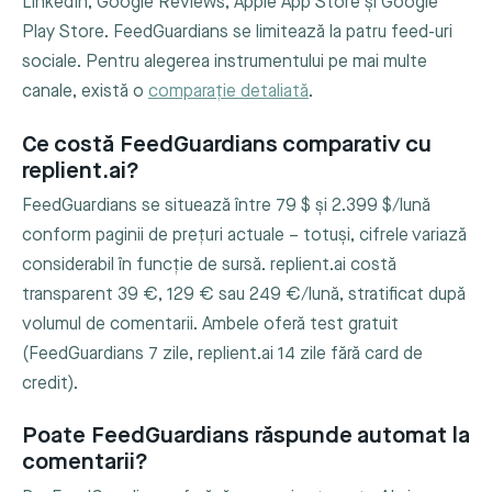
LinkedIn, Google Reviews, Apple App Store și Google
Play Store. FeedGuardians se limitează la patru feed-uri
sociale. Pentru alegerea instrumentului pe mai multe
canale, există o
comparație detaliată
.
Ce costă FeedGuardians comparativ cu
replient.ai?
FeedGuardians se situează între 79 $ și 2.399 $/lună
conform paginii de prețuri actuale – totuși, cifrele variază
considerabil în funcție de sursă. replient.ai costă
transparent 39 €, 129 € sau 249 €/lună, stratificat după
volumul de comentarii. Ambele oferă test gratuit
(FeedGuardians 7 zile, replient.ai 14 zile fără card de
credit).
Poate FeedGuardians răspunde automat la
comentarii?