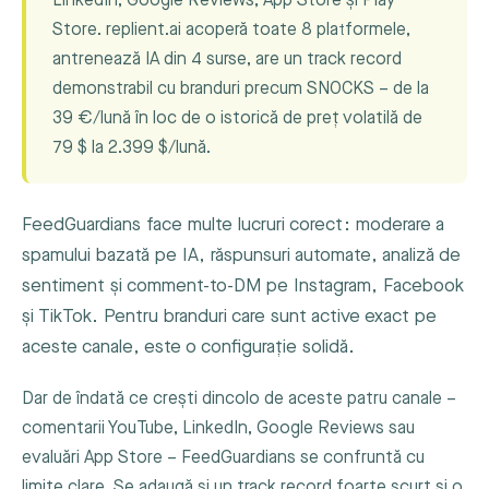
LinkedIn, Google Reviews, App Store și Play
Store. replient.ai acoperă toate 8 platformele,
antrenează IA din 4 surse, are un track record
demonstrabil cu branduri precum SNOCKS – de la
39 €/lună în loc de o istorică de preț volatilă de
79 $ la 2.399 $/lună.
FeedGuardians face multe lucruri corect: moderare a
spamului bazată pe IA, răspunsuri automate, analiză de
sentiment și comment-to-DM pe Instagram, Facebook
și TikTok. Pentru branduri care sunt active exact pe
aceste canale, este o configurație solidă.
Dar de îndată ce crești dincolo de aceste patru canale –
comentarii YouTube, LinkedIn, Google Reviews sau
evaluări App Store – FeedGuardians se confruntă cu
limite clare. Se adaugă și un track record foarte scurt și o