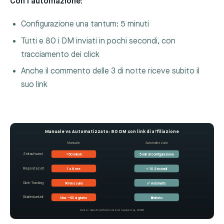
Con l'automazione:
Configurazione una tantum: 5 minuti
Tutti e 80 i DM inviati in pochi secondi, con
tracciamento dei click
Anche il commento delle 3 di notte riceve subito il
suo link
Manuale vs Automatizzato: 80 DM con link di affiliazione
Manuale
Automatizzato
Zeitaufwand
~60 minuti
5 min di configurazione
Rispostazeit
1 a 6 ore
< 10 Secondi
Click-Tracking
❌ Nessuno
✅ Automatic
Skalierbarkeit
Max ~50 al giorno
Illimitato
Fonte: dati di confronto interni replient.ai, 2026