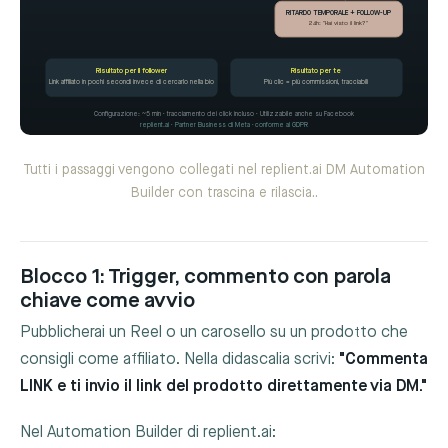
RITARDO TEMPORALE + FOLLOW-UP
24h: "Hai visto il link?"
Risultato per il follower
Risultato per te
Link affiliato in pochi secondi invece di cercarlo nella bio
Più clic = più commissioni, tracciabili
Configurazione: ~5 min · tracciamento dei click incluso · Utilizzabile anche su Facebook
replient.ai · Partner Business di Meta · conforme al GDPR
Tutti i passaggi vengono collegati nel replient.ai DM Automation
Builder con trascina e rilascia..
Blocco 1: Trigger, commento con parola
chiave come avvio
Pubblicherai un Reel o un carosello su un prodotto che
consigli come affiliato. Nella didascalia scrivi:
"Commenta
LINK e ti invio il link del prodotto direttamente via DM."
Nel Automation Builder di replient.ai: