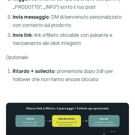
„PRODOTTO", „INFO") sotto il tuo post
Invia messaggio
: DM di benvenuto personalizzato
con contesto sul prodotto
Invia link
: link affiliato cliccabile con pulsante e
tracciamento dei click integrato
Opzionale:
Ritardo + sollecito
: promemoria dopo 24h per
follower che non hanno ancora cliccato
Flusso link affiliato: 3 passaggi + follow-up opzionale
TRIGGER
INVIA MESSAGGIO
INVIA LINK
Ciao {{username}}! 👋
Commento „LINK“
Link affiliato + pulsante
sotto il tuo post
Hier ist der Link…
🔗 Tracciamento click attivo
optional