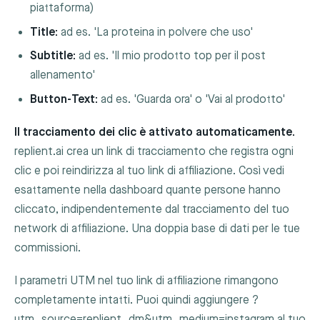
piattaforma)
Title:
ad es. 'La proteina in polvere che uso'
Subtitle:
ad es. 'Il mio prodotto top per il post
allenamento'
Button-Text:
ad es. 'Guarda ora' o 'Vai al prodotto'
Il tracciamento dei clic è attivato automaticamente.
replient.ai crea un link di tracciamento che registra ogni
clic e poi reindirizza al tuo link di affiliazione. Così vedi
esattamente nella dashboard quante persone hanno
cliccato, indipendentemente dal tracciamento del tuo
network di affiliazione. Una doppia base di dati per le tue
commissioni.
I parametri UTM nel tuo link di affiliazione rimangono
completamente intatti. Puoi quindi aggiungere
?
utm_source=replient_dm&utm_medium=instagram
al tuo