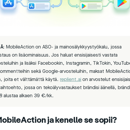
Ä:
MobileAction on ASO- ja mainosälykkyystyökalu, jossa
taus on lisäominaisuus. Jos haluat ensisijaisesti vastata
osteluihin ja lisäksi Facebookin, Instagramin, TikTokin, YouTub
kommentteihin sekä Google-arvosteluihin, maksat MobileActi
, joita et välttämättä käytä.
replient.ai
on arvostelut ensisijai
aihtoehto, jossa on tekoälyvastaukset brändisi äänellä, bränd
 8 alustaa alkaen 39 €/kk.
obileAction ja kenelle se sopii?