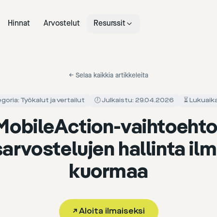
Hinnat
Arvostelut
Resurssit
←
Selaa kaikkia artikkeleita
goria: Työkalut ja vertailut
🕖 Julkaistu: 29.04.2026
⏳ Lukuaika
MobileAction-vaihtoehto
arvostelujen hallinta i
kuormaa
↗
Aloita ilmaiseksi