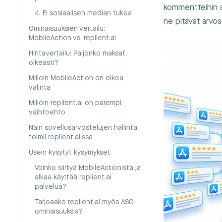
kommentteihin s
4. Ei sosiaalisen median tukea
ne pitävät arvos
Ominaisuuksien vertailu:
MobileAction vs. replient.ai
Hintavertailu: Paljonko maksat
oikeasti?
Milloin MobileAction on oikea
valinta
Milloin replient.ai on parempi
vaihtoehto
Näin sovellusarvostelujen hallinta
toimii replient.ai:ssa
Usein kysytyt kysymykset
Voinko siirtyä MobileActionista ja
alkaa käyttää replient.ai
palvelua?
Tarjoaako replient.ai myös ASO-
ominaisuuksia?