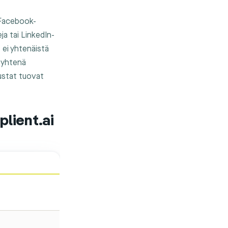
 Facebook-
a tai LinkedIn-
, ei yhtenäistä
n yhtenä
ustat tuovat
plient.ai