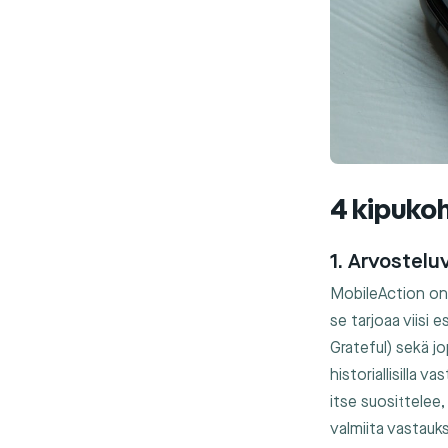
4 kipukoh
1. Arvostelu
MobileAction on 
se tarjoaa viisi
Grateful) sekä jo
historiallisilla v
itse suosittelee,
valmiita vastauks