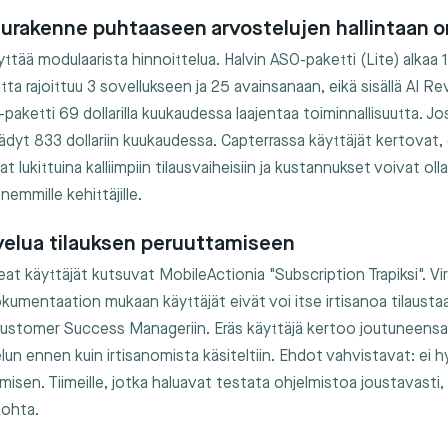
lurakenne puhtaaseen arvostelujen hallintaan on 
tää modulaarista hinnoittelua. Halvin ASO-paketti (Lite) alkaa 1
ta rajoittuu 3 sovellukseen ja 25 avainsanaan, eikä sisällä AI Re
paketti 69 dollarilla kuukaudessa laajentaa toiminnallisuutta. Jo
äädyt 833 dollariin kuukaudessa. Capterrassa käyttäjät kertovat
 lukittuina kalliimpiin tilausvaiheisiin ja kustannukset voivat olla
enemmille kehittäjille.
lvelua tilauksen peruuttamiseen
eat käyttäjät kutsuvat MobileActionia "Subscription Trapiksi". Vir
umentaation mukaan käyttäjät eivät voi itse irtisanoa tilaustaa
Customer Success Manageriin. Eräs käyttäjä kertoo joutuneens
n ennen kuin irtisanomista käsiteltiin. Ehdot vahvistavat: ei hy
misen. Tiimeille, jotka haluavat testata ohjelmistoa joustavasti
kohta.