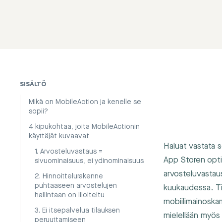
SISÄLTÖ
Mikä on MobileAction ja kenelle se
sopii?
4 kipukohtaa, joita MobileActionin
käyttäjät kuvaavat
Haluat vastata s
1. Arvosteluvastaus =
App Storen opti
sivuominaisuus, ei ydinominaisuus
arvosteluvastau
2. Hinnoittelurakenne
puhtaaseen arvostelujen
kuukaudessa. Tiim
hallintaan on liioiteltu
mobiilimainoskam
3. Ei itsepalvelua tilauksen
mielellään myös
peruuttamiseen