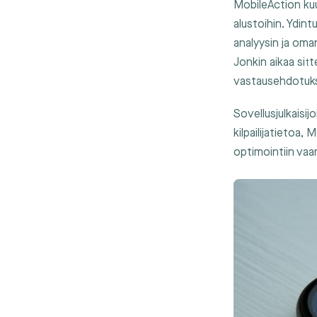
MobileAction kuu
alustoihin. Ydint
analyysin ja oma
Jonkin aikaa sit
vastausehdotuksi
Sovellusjulkaisijo
kilpailijatietoa,
optimointiin vaa