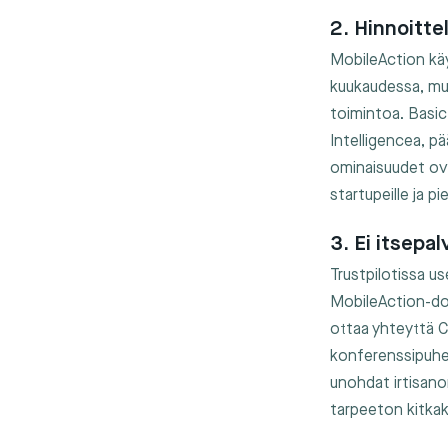
2. Hinnoitte
MobileAction käyt
kuukaudessa, mut
toimintoa. Basic-
Intelligencea, p
ominaisuudet ovat
startupeille ja pi
3. Ei itsepa
Trustpilotissa us
MobileAction-dok
ottaa yhteyttä 
konferenssipuhelu
unohdat irtisano
tarpeeton kitka