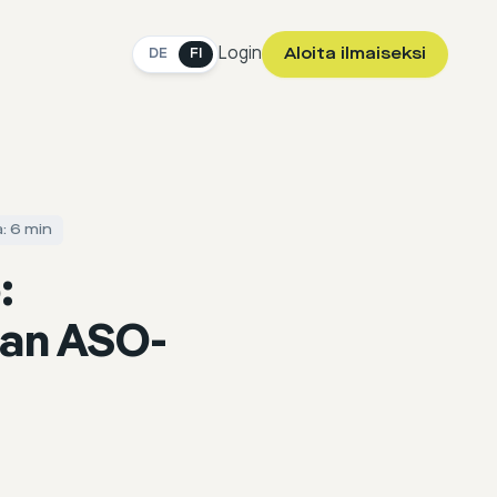
Login
Aloita ilmaiseksi
DE
FI
: 6 min
:
lman ASO-