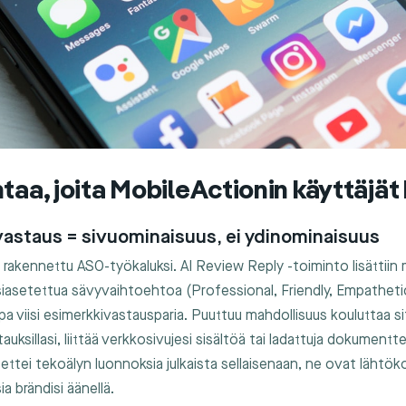
taa, joita MobileActionin käyttäjät
vastaus = sivuominaisuus, ei ydinominaisuus
rakennettu ASO-työkaluksi. AI Review Reply -toiminto lisättiin
 esiasetettua sävyvaihtoehtoa (Professional, Friendly, Empatheti
pa viisi esimerkkivastausparia. Puuttuu mahdollisuus kouluttaa sit
astauksillasi, liittää verkkosivujesi sisältöä tai ladattuja dokument
 ettei tekoälyn luonnoksia julkaista sellaisenaan, ne ovat lähtöko
ia brändisi äänellä.