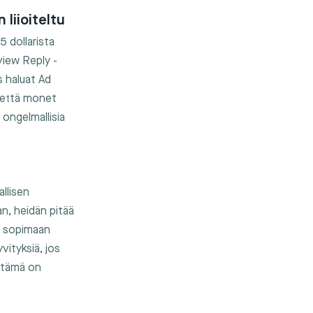
liioiteltu
5 dollarista
view Reply -
s haluat Ad
, että monet
 ongelmallisia
allisen
n, heidän pitää
a sopimaan
vityksiä, jos
, tämä on