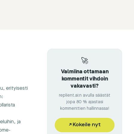
🚀
Valmiina ottamaan
kommentit vihdoin
vakavasti?
u, erityisesti
replient.ai:n avulla säästät
n:
jopa 80 % ajastasi
larista
kommenttien hallinnassa!
luihin, ja
↗
Kokeile nyt
some-