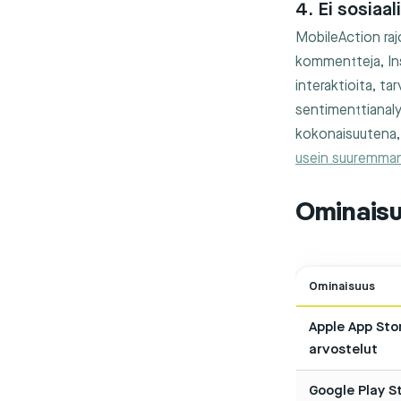
4. Ei sosiaa
MobileAction raj
kommentteja, Ins
interaktioita, ta
sentimenttianaly
kokonaisuutena, 
usein suuremma
Ominaisuu
Ominaisuus
Apple App Sto
arvostelut
Google Play S