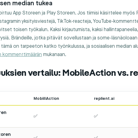
lisen median tukea
oittuu App Storeen ja Play Storeen. Jos tiimisi käsittelee myös
tagramin yksityisviestejä, TikTok-reacteja, YouTube-kommenttej
rvitset toisen työkalun. Kaksi kirjautumista, kaksi hallintapaneelia
ysiä. Brändeille, jotka pitävät sovellustaan ja some-läsnäoloaa
tämä on tarpeeton katko työnkulussa, ja sosiaalisen median al
n kommenttimäärän
mukanaan.
ksien vertailu: MobileAction vs. re
MobiiliAction
replient.ai
ren
✅
✅
toren