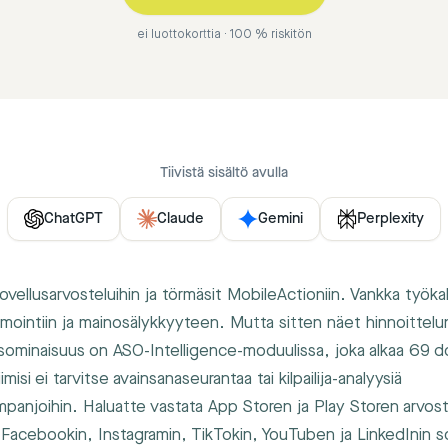
ei luottokorttia · 100 % riskitön
Tiivistä sisältö avulla
ChatGPT
Claude
Gemini
Perplexity
ovellusarvosteluihin ja törmäsit MobileActioniin. Vankka työkal
mointiin ja mainosälykkyyteen. Mutta sitten näet hinnoittelu
sominaisuus on ASO-Intelligence-moduulissa, joka alkaa 69 dol
isi ei tarvitse avainsanaseurantaa tai kilpailija-analyysiä
panjoihin. Haluatte vastata App Storen ja Play Storen arvoste
 Facebookin, Instagramin, TikTokin, YouTuben ja LinkedInin 