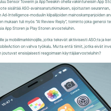
luu Sensor Towerin ja AppTweakin ohella vakiintuneisiin App St
uote sisältää ASO-avainsanatutkimuksen, sijoitusten seurannan, ki
n Ad-Intelligence-moduulin kilpailijoiden mainoskampanjoiden ana
ten mukaan tuli myös "AI Review Reply", toiminto joka generoi te
a App Storen ja Play Storen arvosteluihin.
ille ja mobiilimarkkinoijille, jotka tekevät aktiivisesti ASO:ta ja ke
 MobileAction on vahva työkalu. Mutta entä tiimit, jotka eivät in
n joutuvat ensisijaisesti reagoimaan käyttäjäarvosteluihin?