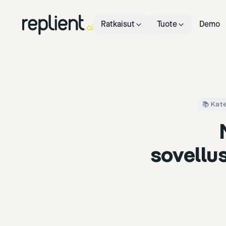
Ratkaisut
Tuote
Demo
📚 Kate
sovellus