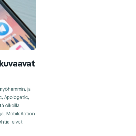
 kuvaavat
 myöhemmin, ja
c, Apologetic,
ä oikeilla
teja. MobileAction
htia, eivät