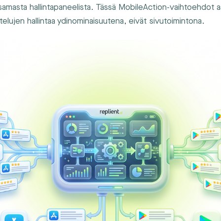
amasta hallintapaneelista. Tässä MobileAction-vaihtoehdot 
telujen hallintaa ydinominaisuutena, eivät sivutoimintona.