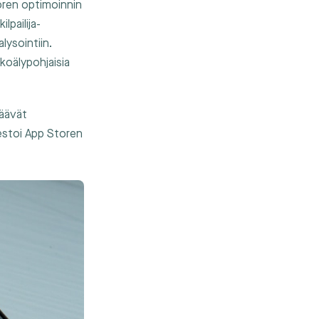
oren optimoinnin
lpailija-
lysointiin.
koälypohjaisia
räävät
vestoi App Storen