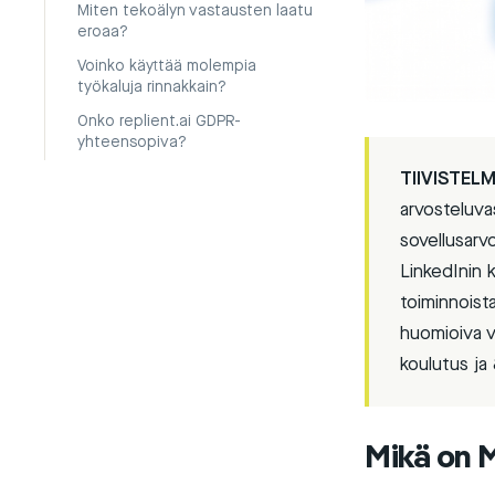
Miten tekoälyn vastausten laatu
eroaa?
Voinko käyttää molempia
työkaluja rinnakkain?
Onko replient.ai GDPR-
yhteensopiva?
TIIVISTELM
arvosteluvas
sovellusarv
LinkedInin 
toiminnoista
huomioiva v
koulutus ja
Mikä on M