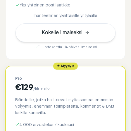
Yksi yhteinen postilaatikko
Ihanteellinen yksittäisille yrityksille
Kokeile ilmaiseksi
Ei luottokorttia · 14 päivää ilmaiseksi
★ Myydyin
Pro
€
129
/kk + alv
Brändeille, jotka hallitsevat myös somea: enemmän
volyymia, enemmän toimipisteitä, kommentit & DM:t
kaikilla kanavilla.
4 000 arvostelua / kuukausi