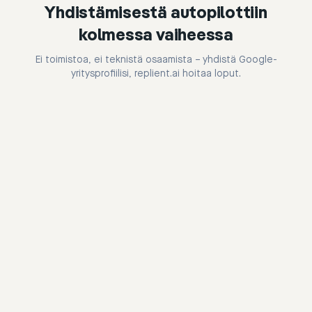
Yhdistämisestä autopilottiin
kolmessa vaiheessa
Ei toimistoa, ei teknistä osaamista – yhdistä Google-
yritysprofiilisi, replient.ai hoitaa loput.
Schritt
1
:
Schritt
2
: