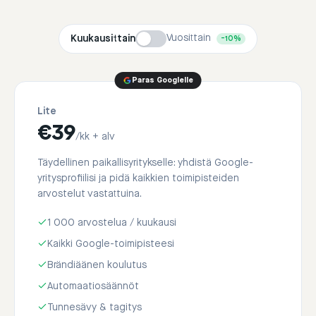
Vuosittain
Kuukausittain
−10%
Paras Googlelle
Lite
€
39
/kk + alv
Täydellinen paikallisyritykselle: yhdistä Google-
yritysprofiilisi ja pidä kaikkien toimipisteiden
arvostelut vastattuina.
1 000 arvostelua / kuukausi
Kaikki Google-toimipisteesi
Brändiäänen koulutus
Automaatiosäännöt
Tunnesävy & tagitys