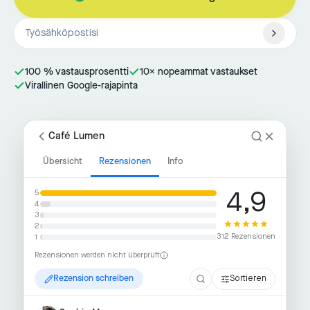
100 % vastausprosentti
10× nopeammat vastaukset
Virallinen Google-rajapinta
Café Lumen
Übersicht
Rezensionen
Info
4,9
5
4
3
2
312 Rezensionen
1
Rezensionen werden nicht überprüft
Rezension schreiben
Sortieren