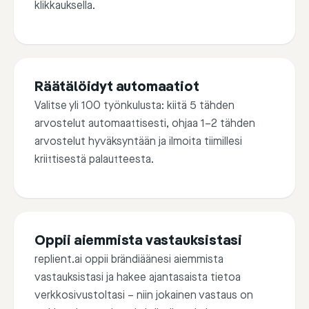
klikkauksella.
Favorite answer
Alterna
Thank yo
Räätälöidyt automaatiot
you enjo
Valitse yli 100 työnkulusta: kiitä 5 tähden
arvostelut automaattisesti, ohjaa 1–2 tähden
arvostelut hyväksyntään ja ilmoita tiimillesi
kriittisestä palautteesta.
Edit
Send
Edit
Oppii aiemmista vastauksistasi
replient.ai oppii brändiäänesi aiemmista
vastauksistasi ja hakee ajantasaista tietoa
If
Th
verkkosivustoltasi – niin jokainen vastaus on