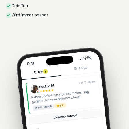
Dein Ton
Wird immer besser
9:41
Erledigt
Offen
1
vor 2 Tagen
Sophie M.
Kaffee perfekt, Service hat meinen Tag
gerettet. Komme definitiv wieder!
5★
💭 Feedback
Lieblingsantwort