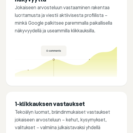
FB Account
IG Account
TikTok
näkyvyyttä
Jokaiseen arvosteluun vastaaminen rakentaa
luottamusta ja viestii aktiivisesta profiilista –
minkä Google palkitsee paremmalla paikallisella
näkyvyydellä ja useammilla klikkauksilla.
0
comments
1-klikkauksen vastaukset
Tekoälyn luomat, brändinmukaiset vastaukset
jokaiseen arvosteluun – kehut, kysymykset,
valitukset – valmiina julkaistavaksi yhdellä