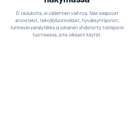
näkymässä
Ei taulukoita, ei välilehtien vaihtoa. Näe saapuvat
arvostelut, tekoälyluonnokset, hyväksyntäjonot,
tunnesävyanalytiikka ja jokainen yhdistetty toimipiste
tuotteessa, jota oikeasti käytät.