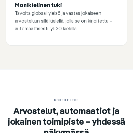
3
Juan Castro
Monikielinen tuki
I love this product. i alway
Tavoita globaali yleisö ja vastaa jokaiseen
something like this but ....
arvosteluun sillä kielellä, jolla se on kirjoitettu –
automaattisesti, yli 30 kielellä.
KOKEILE ITSE
Arvostelut, automaatiot ja
jokainen toimipiste – yhdessä