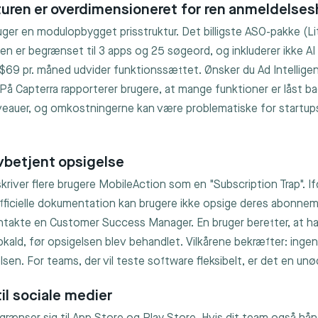
turen er overdimensioneret for ren anmeldelse
ger en modulopbygget prisstruktur. Det billigste ASO-pakke (Li
en er begrænset til 3 apps og 25 søgeord, og inkluderer ikke AI
 $69 pr. måned udvider funktionssættet. Ønsker du Ad Intelligen
På Capterra rapporterer brugere, at mange funktioner er låst b
auer, og omkostningerne kan være problematiske for startup
vbetjent opsigelse
skriver flere brugere MobileAction som en "Subscription Trap". I
fficielle dokumentation kan brugere ikke opsige deres abonne
ntakte en Customer Success Manager. En bruger beretter, at ha
ald, før opsigelsen blev behandlet. Vilkårene bekræfter: ingen 
sen. For teams, der vil teste software fleksibelt, er det en unød
til sociale medier