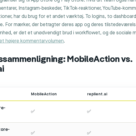
rænser sig til App Store og Play Store. Hvis dit team også hån
tarer, Instagram-beskeder, TikTok-reaktioner, YouTube-komme
tioner, har du brug for et andet værktøj. To logins, to dashboar
. For mærker, der betragter deres app og deres tilstedeværels
nhed, er det et unødvendigt brud i workflowet, og de sociale 
det højere kommentarvolumen
.
ssammenligning: MobileAction vs.
ai
MobileAction
replient.ai
re-
✅
✅
tore-
✅
✅