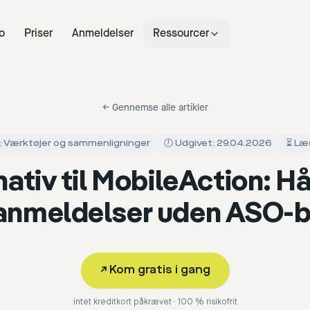
o
Priser
Anmeldelser
Ressourcer
←
Gennemse alle artikler
i: Værktøjer og sammenligninger
🕖 Udgivet: 29.04.2026
⏳ Læs
nativ til MobileAction: H
anmeldelser uden ASO-b
↗
Kom gratis i gang
intet kreditkort påkrævet · 100 % risikofrit