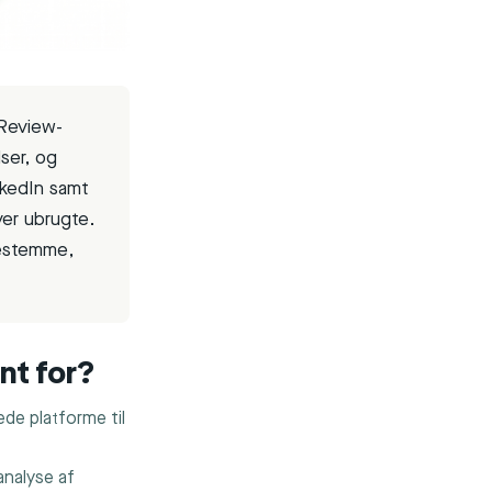
 Review-
ser, og
nkedIn samt
ver ubrugte.
kestemme,
nt for?
e platforme til
analyse af