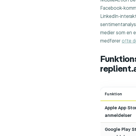
MobileAction beg
Facebook-kommen
LinkedIn-interak
sentimentanalyse
medier som en e
medfører
ofte 
Funktion
replient.
Funktion
Apple App Sto
anmeldelser
Google Play S