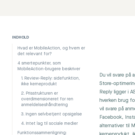
INDHOLD
Hvad er MobileAction, og hvem er
det relevant for?
4 smertepunkter, som
MobileAction-brugere beskriver
Du vil svare på
1. Review-Reply: sidefunktion,
Store-optimerin
ikke kerneprodukt
Reply ligger i 
2. Prisstrukturen er
overdimensioneret for ren
hverken brug fo
anmeldelseshåndtering
vil svare på an
3. Ingen selvbetjent opsigelse
Facebook, Inst
4. Intet lag til sociale medier
alternativer ti
Funktionssammenligning:
kerneprodukt, i