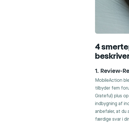
4 smerte
beskrive
1. Review-Re
MobileAction bl
tilbyder fem foru
Grateful) plus op
indbygning af in
anbefaler, at du
færdige svar i 