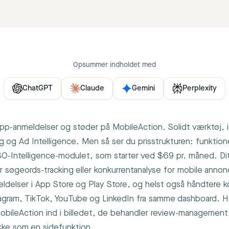
Opsummer indholdet med
ChatGPT
Claude
Gemini
Perplexity
 app-anmeldelser og støder på MobileAction. Solidt værktøj, i
g og Ad Intelligence. Men så ser du prisstrukturen: funktio
ASO-Intelligence-modulet, som starter ved $69 pr. måned. Di
r søgeords-tracking eller konkurrentanalyse for mobile anno
meldelser i App Store og Play Store, og helst også håndtere
agram, TikTok, YouTube og LinkedIn fra samme dashboard. 
l MobileAction ind i billedet, de behandler review-managemen
kke som en sidefunktion.