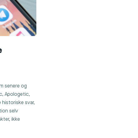
e
om senere og
ic, Apologetic,
 historiske svar,
tion selv
kter, ikke