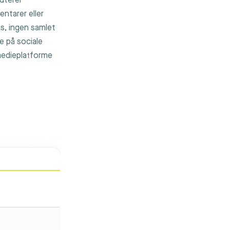
dterer
ntarer eller
ds, ingen samlet
e på sociale
medieplatforme