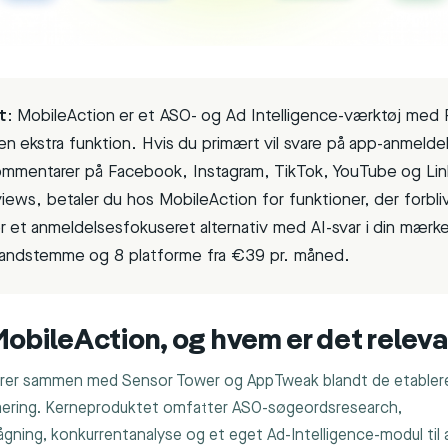
t:
MobileAction er et ASO- og Ad Intelligence-værktøj med
n ekstra funktion. Hvis du primært vil svare på app-anmeldel
mmentarer på Facebook, Instagram, TikTok, YouTube og Li
ews, betaler du hos MobileAction for funktioner, der forbli
r et anmeldelsesfokuseret alternativ med AI-svar i din mær
brandstemme og 8 platforme fra €39 pr. måned.
obileAction, og hvem er det releva
rer sammen med Sensor Tower og AppTweak blandt de etablered
ering. Kerneproduktet omfatter ASO-søgeordsresearch,
gning, konkurrentanalyse og et eget Ad-Intelligence-modul til 