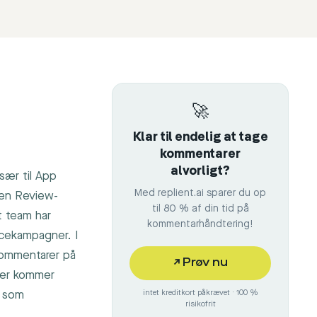
🚀
Klar til endelig at tage
kommentarer
alvorligt?
sær til App
Med replient.ai sparer du op
nen Review-
til 80 % af din tid på
t team har
kommentarhåndtering!
ncekampagner. I
 kommentarer på
↗
Prøv nu
Her kommer
t som
intet kreditkort påkrævet · 100 %
risikofrit