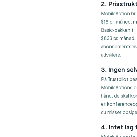
2. Prisstruk
MobileAction bru
$15 pr. måned, m
Basic-pakken til
$833 pr. måned. 
abonnementsnive
udviklere.
3. Ingen sel
På Trustpilot be
MobileActions o
hånd, de skal ko
et konferenceopk
du misser opsigel
4. Intet lag 