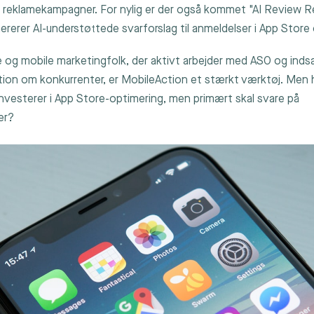
 reklamekampagner. For nylig er der også kommet "AI Review Re
ererer AI-understøttede svarforslag til anmeldelser i App Store
 og mobile marketingfolk, der aktivt arbejder med ASO og inds
ion om konkurrenter, er MobileAction et stærkt værktøj. Men
investerer i App Store-optimering, men primært skal svare på
er?