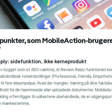
punkter, som MobileAction-bruger
r
ply: sidefunktion, ikke kerneprodukt
ev bygget som et ASO-værktøj. AI Review Reply-funktionen k
dindstillede toneindstillinger (Professional, Friendly, Empathet
 til fem eksempelpar. Hvad der mangler: træning på dine faktiske
dhold fra din hjemmeside eller uploadede dokumenter. MobileAc
 aldrig offentliggør AI-udkastene ubehandlede, de er udgangspun
din mærkestemme.