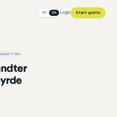
Login
Start gratis
DE
DA
etid: 7 min
åndter
yrde