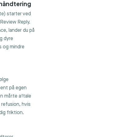
shåndtering
te) starter ved
 Review Reply.
ce, lander du på
ag dyre
s og mindre
følge
ment på egen
n måtte aftale
refusion, hvis
ig friktion.