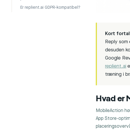
Er replient.ai GDPR-kompatibel?
Kort fortal
Reply som e
desuden ko
Google Revi
replient.ai
e
træning i 
Hvad er M
MobileAction hø
App Store-optim
placeringsovervå