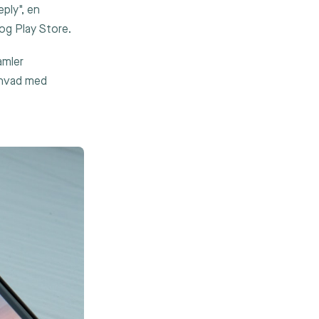
ply", en
 og Play Store.
amler
 hvad med