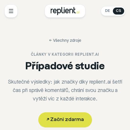
DE
CS
←
Všechny zdroje
ČLÁNKY V KATEGORII
REPLIENT.AI
Případové studie
Skutečné výsledky: jak značky díky replient.ai šetří
čas při správě komentářů, chrání svou značku a
vytěží víc z každé interakce.
↗
Začni zdarma