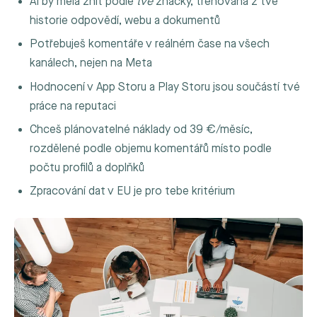
AI by měla znít podle
tvé
značky, trénovaná z tvé
historie odpovědí, webu a dokumentů
Potřebuješ komentáře v reálném čase na všech
kanálech, nejen na Meta
Hodnocení v App Storu a Play Storu jsou součástí tvé
práce na reputaci
Chceš plánovatelné náklady od 39 €/měsíc,
rozdělené podle objemu komentářů místo podle
počtu profilů a doplňků
Zpracování dat v EU je pro tebe kritérium