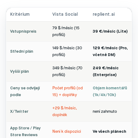
Kritérium
Vista Social
replient.ai
79 $/měsíc (15
Vstupníspreis
39 €/měsíc (Lite)
profilů)
149 $/měsíc (30
129 €/měsíc (Pro,
Střední plán
profilů)
včetně DM)
349 $/měsíc (70
249 €/měsíc
Vyšší plán
profilů)
(Enterprise)
Ceny se odvíjejí
Počet profilů (od
Objem komentářů
podle
15) + doplňky
(1k/4k/10k)
+29 $/měsíc,
X/Twitter
není zahrnuto
doplněk
App Store / Play
Není k dispozici
Ve všech plánech
Store Reviews