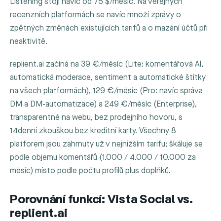
Listening stojí navíc od 75 $/měsíc. Na veřejných
recenzních platformách se navíc množí zprávy o
zpětných změnách existujících tarifů a o mazání účtů při
neaktivitě.
replient.ai začíná na 39 €/měsíc (Lite: komentářová AI,
automatická moderace, sentiment a automatické štítky
na všech platformách), 129 €/měsíc (Pro: navíc správa
DM a DM-automatizace) a 249 €/měsíc (Enterprise),
transparentně na webu, bez prodejního hovoru, s
14denní zkouškou bez kreditní karty. Všechny 8
platforem jsou zahrnuty už v nejnižším tarifu; škáluje se
podle objemu komentářů (1.000 / 4.000 / 10.000 za
měsíc) místo podle počtu profilů plus doplňků.
Porovnání funkcí: Vista Social vs.
replient.ai