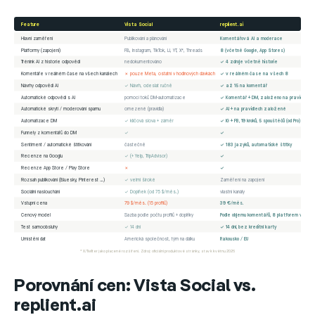
Feature
Vista Social
replient.ai
Hlavní zaměření
Publikování a plánování
Komentářová AI a moderace
Platformy (zapojení)
FB, Instagram, TikTok, LI, YT, X*, Threads
8 (včetně Google, App Stores)
Trénink AI z historie odpovědí
nedokumentováno
✓ 4 zdroje včetně historie
Komentáře v reálném čase na všech kanálech
✗ pouze Meta, ostatní v hodinových dávkách
✓ v reálném čase na všech 8
Návrhy odpovědí AI
✓ Návrh, odeslat ručně
✓ až 15 na komentář
Automatické odpovědi s AI
pomocí toků DM-automatizace
✓ Komentář + DM, založeno na pravidlech
Automatické skrytí / moderování spamu
omezené (pravidla)
✓ AI + na pravidlech založené
Automatizace DM
✓ klíčová slova + záměr
✓ IG + FB, 19 kroků, 5 spouštěčů (od Pro)
Funnely z komentářů do DM
✓
✓
Sentiment / automatické štítkování
částečně
✓ 183 jazyků, automatické štítky
Recenze na Googlu
✓ (+ Yelp, TripAdvisor)
✓
Recenze App Store / Play Store
✗
✓
Rozsah publikování (Bluesky, Pinterest …)
✓ velmi široké
Zaměření na zapojení
Sociální naslouchání
✓ Doplňek (od 75 $/měs.)
vlastní kanály
Vstupní cena
79 $/měs. (15 profilů)
39 €/měs.
Cenový model
Sazba podle počtu profilů + doplňky
Podle objemu komentářů, 8 platforem včetn
Test samoobsluhy
✓ 14 dní
✓ 14 dní, bez kreditní karty
Umístění dat
Americká společnost, tým na dálku
Rakousko / EU
* X/Twitter jako placené rozšíření. Zdroj: oficiální produktové stránky, stav k květnu 2026
Porovnání cen: Vista Social vs.
replient.ai