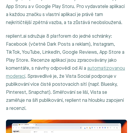
App Storu a v Google Play Storu. Pro vydavatele aplikací
a každou značku s vlastní aplikací je právě tam
nejkritičtější zpětná vazba, a ta zůstává neobsloužená.
replient.ai sdružuje 8 platforem do jedné schránky:
Facebook (včetně Dark Posts a reklam), Instagram,
TikTok, YouTube, LinkedIn, Google Reviews, App Store a
Play Store. Recenze aplikací jsou zpracovávány jako
komentáře, s návrhy odpovědí od AI a
automatizovanou
moderací
. Spravedlivé je, že Vista Social podporuje v
publikování více čistě postovacích sítí (např. Bluesky,
Pinterest, Snapchat). Směřování se liší, Vista se
zaměřuje na šíři publikování, replient na hloubku zapojení
a recenzí.