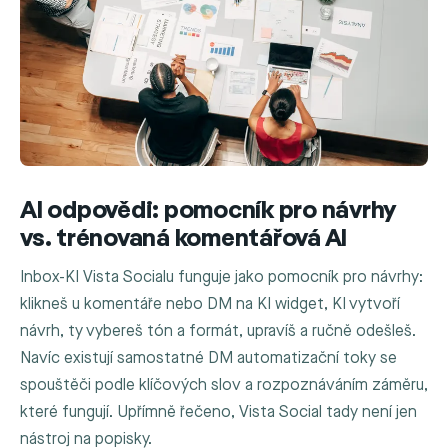
AI odpovědi: pomocník pro návrhy
vs. trénovaná komentářová AI
Inbox-KI Vista Socialu funguje jako pomocník pro návrhy:
klikneš u komentáře nebo DM na KI widget, KI vytvoří
návrh, ty vybereš tón a formát, upravíš a ručně odešleš.
Navíc existují samostatné DM automatizační toky se
spouštěči podle klíčových slov a rozpoznáváním záměru,
které fungují. Upřímně řečeno, Vista Social tady není jen
nástroj na popisky.