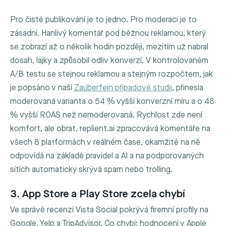
Pro čisté publikování je to jedno. Pro moderaci je to
zásadní. Hanlivý komentář pod běžnou reklamou, který
se zobrazí až o několik hodin později, mezitím už nabral
dosah, lajky a způsobil odliv konverzí. V kontrolovaném
A/B testu se stejnou reklamou a stejným rozpočtem, jak
je popsáno v naší
Zauberfein případové studii
, přinesla
moderovaná varianta o 54 % vyšší konverzní míru a o 48
% vyšší ROAS než nemoderovaná. Rychlost zde není
komfort, ale obrat. replient.ai zpracovává komentáře na
všech 8 platformách v reálném čase, okamžitě na ně
odpovídá na základě pravidel a AI a na podporovaných
sítích automaticky skrývá spam nebo trolling.
3. App Store a Play Store zcela chybí
Ve správě recenzí Vista Social pokrývá firemní profily na
Google, Yelp a TripAdvisor. Co chybí: hodnocení v Apple