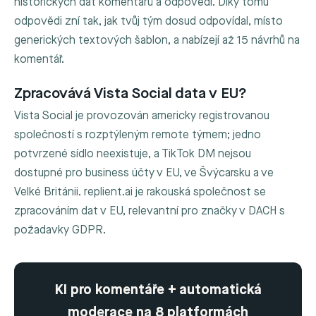
historických dat komentářů a odpovědí. Díky tomu
odpovědi zní tak, jak tvůj tým dosud odpovídal, místo
generických textových šablon, a nabízejí až 15 návrhů na
komentář.
Zpracovává Vista Social data v EU?
Vista Social je provozován americky registrovanou
společností s rozptýleným remote týmem; jedno
potvrzené sídlo neexistuje, a TikTok DM nejsou
dostupné pro business účty v EU, ve Švýcarsku a ve
Velké Británii. replient.ai je rakouská společnost se
zpracováním dat v EU, relevantní pro značky v DACH s
požadavky GDPR.
KI pro komentáře + automatická
moderace na 8 platformách