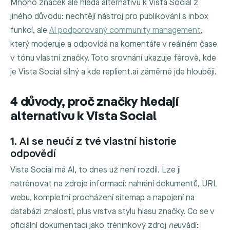
Mnoho značek ale hledá alternativu k Vista Social z
jiného důvodu: nechtějí nástroj pro publikování s inbox
funkcí, ale
AI podporovaný community management
,
který moderuje a odpovídá na komentáře v reálném čase
v tónu vlastní značky. Toto srovnání ukazuje férově, kde
je Vista Social silný a kde replient.ai záměrně jde hlouběji.
4 důvody, proč značky hledají
alternativu k Vista Social
1. AI se neučí z tvé vlastní historie
odpovědí
Vista Social má AI, to dnes už není rozdíl. Lze ji
natrénovat na zdroje informací: nahrání dokumentů, URL
webu, kompletní procházení sitemap a napojení na
databázi znalostí, plus vrstva stylu hlasu značky. Co se v
oficiální dokumentaci jako tréninkový zdroj
ne
uvádí: