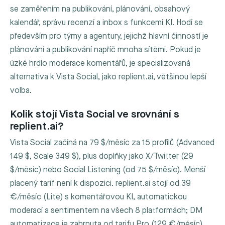
se zaměřením na publikování, plánování, obsahový
kalendář, správu recenzí a inbox s funkcemi KI. Hodí se
především pro týmy a agentury, jejichž hlavní činností je
plánování a publikování napříč mnoha sítěmi. Pokud je
úzké hrdlo moderace komentářů, je specializovaná
alternativa k Vista Social, jako replient.ai, většinou lepší
volba.
Kolik stojí Vista Social ve srovnání s
replient.ai?
Vista Social začíná na 79 $/měsíc za 15 profilů (Advanced
149 $, Scale 349 $), plus doplňky jako X/Twitter (29
$/měsíc) nebo Social Listening (od 75 $/měsíc). Menší
placený tarif není k dispozici. replient.ai stojí od 39
€/měsíc (Lite) s komentářovou KI, automatickou
moderací a sentimentem na všech 8 platformách; DM
automatizace je zahrnuta od tarifu Pro (129 €/měsíc).