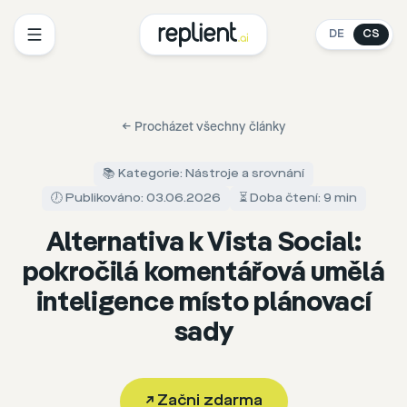
DE
CS
←
Procházet všechny články
📚 Kategorie: Nástroje a srovnání
🕖 Publikováno: 03.06.2026
⏳ Doba čtení: 9 min
Alternativa k Vista Social:
pokročilá komentářová umělá
inteligence místo plánovací
sady
↗
Začni zdarma