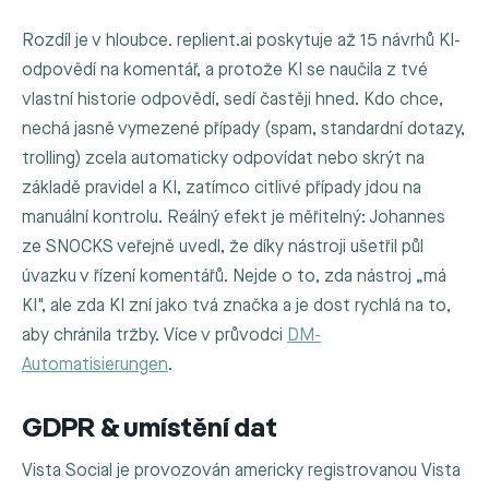
Rozdíl je v hloubce. replient.ai poskytuje až 15 návrhů KI-
odpovědí na komentář, a protože KI se naučila z tvé
vlastní historie odpovědí, sedí častěji hned. Kdo chce,
nechá jasně vymezené případy (spam, standardní dotazy,
trolling) zcela automaticky odpovídat nebo skrýt na
základě pravidel a KI, zatímco citlivé případy jdou na
manuální kontrolu. Reálný efekt je měřitelný: Johannes
ze SNOCKS veřejně uvedl, že díky nástroji ušetřil půl
úvazku v řízení komentářů. Nejde o to, zda nástroj „má
KI", ale zda KI zní jako tvá značka a je dost rychlá na to,
aby chránila tržby. Více v průvodci
DM-
Automatisierungen
.
GDPR & umístění dat
Vista Social je provozován americky registrovanou Vista