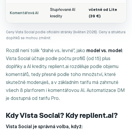
Stupňované AI
včetně od Lite
Komentářová AI
kredity
(39 €)
Ceny Vista Social podle oficiální stránky (květen 2026). Ceny a struktura
doplňků se mohou změnit.
Rozdíl není tolik "drahé vs. levné", jako
model vs. model
:
Vista Social účtuje podle počtu profilů (od 15) plus
doplňky a AI kredity. replient.ai rozděluje podle objemu
komentářů, tedy přesně podle toho množství, které
skutečně moderuješ, a v základním tarifu má zahrnuté
všech 8 platforem i komentářovou AI. Automatizace DM
je dostupná od tarifu Pro.
Kdy Vista Social? Kdy replient.ai?
Vista Social je správná volba, když: