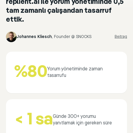
replient.ai ile yorum yönetiminde 0,5
tam zamanlı çalışandan tasarruf
ettik.
Johannes Kliesch
,
Founder @ SNOCKS
Beitrag
%80
Yorum yönetiminde zaman
tasarrufu
< 1 sa
Günde 300+ yorumu
yanıtlamak için gereken süre