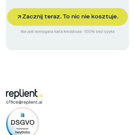
Zacznij teraz. To nic nie kosztuje.
Nie jest wymagana karta kredytowa · 100% bez ryzyka
office@replient.ai