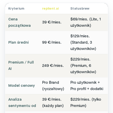
Kryterium
replient.ai
Statusbrew
Cena
$69/mies. (Lite, 1
39 €/mies.
początkowa
użytkownik)
$129/mies.
Plan średni
99 €/mies.
(Standard, 3
użytkowników)
$229/mies.
Premium / Full
249 €/mies.
(Premium, 6
AI
użytkowników)
Pro Brand
Pro użytkownik +
Model cenowy
(ryczałtowy)
Pro profil + dodatki
Analiza
39 €/mies.
$229/mies. (tylko
sentymentu od
(każdy plan)
Premium)