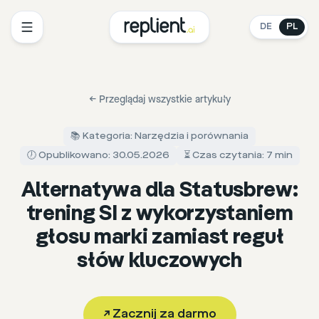
DE
PL
←
Przeglądaj wszystkie artykuły
📚 Kategoria: Narzędzia i porównania
🕖 Opublikowano: 30.05.2026
⏳ Czas czytania: 7 min
Alternatywa dla Statusbrew:
trening SI z wykorzystaniem
głosu marki zamiast reguł
słów kluczowych
↗
Zacznij za darmo