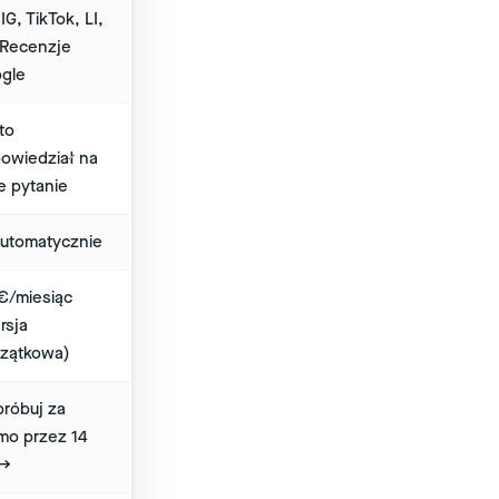
IG, TikTok, LI,
 Recenzje
gle
to
owiedział na
ie pytanie
utomatycznie
€/miesiąc
rsja
zątkowa)
róbuj za
mo przez 14
 →