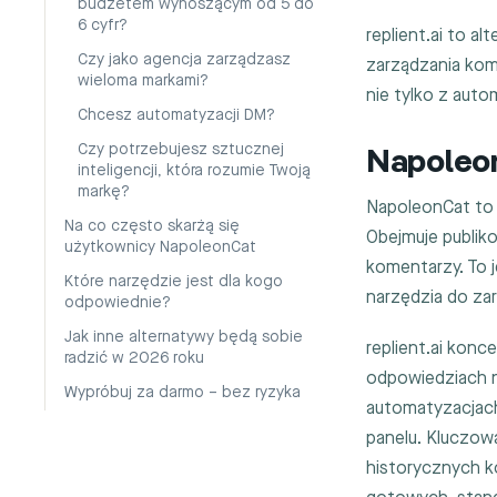
budżetem wynoszącym od 5 do
6 cyfr?
replient.ai to a
Czy jako agencja zarządzasz
zarządzania kome
wieloma markami?
nie tylko z auto
Chcesz automatyzacji DM?
Czy potrzebujesz sztucznej
Napoleon
inteligencji, która rozumie Twoją
markę?
NapoleonCat to
Na co często skarżą się
Obejmuje publik
użytkownicy NapoleonCat
komentarzy. To j
Które narzędzie jest dla kogo
narzędzia do zar
odpowiednie?
Jak inne alternatywy będą sobie
replient.ai konc
radzić w 2026 roku
odpowiedziach n
Wypróbuj za darmo – bez ryzyka
automatyzacjach
panelu. Kluczowa
historycznych 