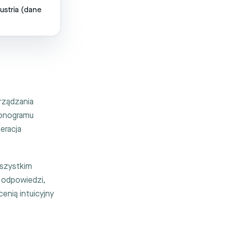
ustria (dane
rządzania
monogramu
eracja
wszystkim
odpowiedzi,
enią intuicyjny