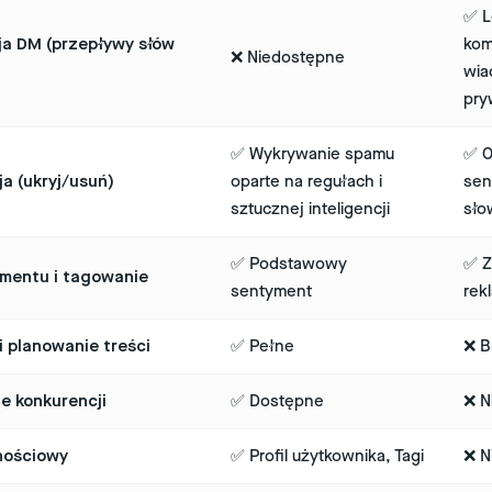
✅ L
a DM (przepływy słów
kom
❌ Niedostępne
wia
pry
✅ Wykrywanie spamu
✅ O
a (ukryj/usuń)
oparte na regułach i
sen
sztucznej inteligencji
sło
✅ Podstawowy
✅ Z
ymentu i tagowanie
sentyment
rek
i planowanie treści
✅ Pełne
❌ B
e konkurencji
✅ Dostępne
❌ N
nościowy
✅ Profil użytkownika, Tagi
❌ N