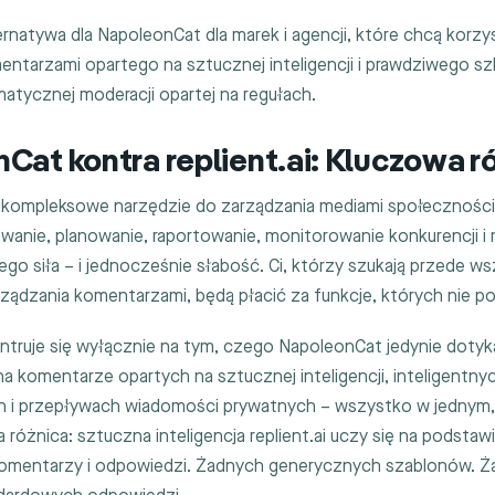
lternatywa dla NapoleonCat dla marek i agencji, które chcą korzy
ntarzami opartego na sztucznej inteligencji i prawdziwego szk
matycznej moderacji opartej na regułach.
Cat kontra replient.ai: Kluczowa r
 kompleksowe narzędzie do zarządzania mediami społecznośc
owanie, planowanie, raportowanie, monitorowanie konkurencji 
ego siła – i jednocześnie słabość. Ci, którzy szukają przede w
ządzania komentarzami, będą płacić za funkcje, których nie po
entruje się wyłącznie na tym, czego NapoleonCat jedynie dotyk
a komentarze opartych na sztucznej inteligencji, inteligentny
 i przepływach wiadomości prywatnych – wszystko w jednym,
 różnica: sztuczna inteligencja replient.ai uczy się na podstaw
komentarzy i odpowiedzi. Żadnych generycznych szablonów. 