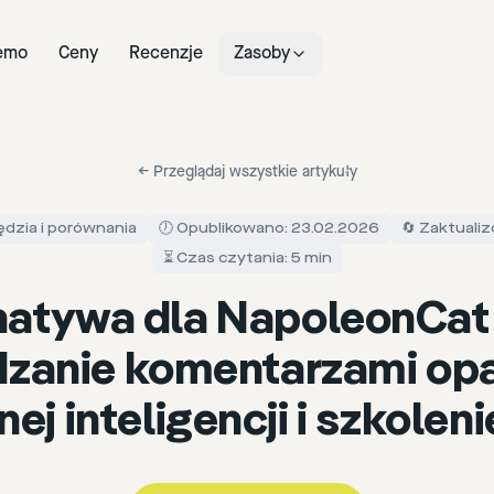
emo
Ceny
Recenzje
Zasoby
←
Przeglądaj wszystkie artykuły
ędzia i porównania
🕖 Opublikowano: 23.02.2026
🔄 Zaktuali
⏳ Czas czytania: 5 min
natywa dla NapoleonCat
dzanie komentarzami opa
ej inteligencji i szkolen