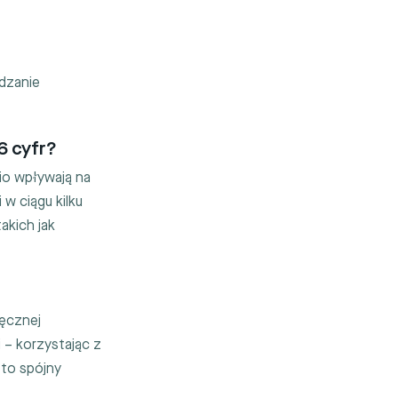
ądzanie
6 cyfr?
io wpływają na
 w ciągu kilku
akich jak
ręcznej
i – korzystając z
 to spójny