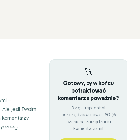
🚀
Gotowy, by w końcu
potraktować
komentarze poważnie?
ymi –
Dzięki replient.ai
 Ale jeśli Twoim
oszczędzasz nawet 80 %
h komentarzy
czasu na zarządzaniu
stycznego
komentarzami!