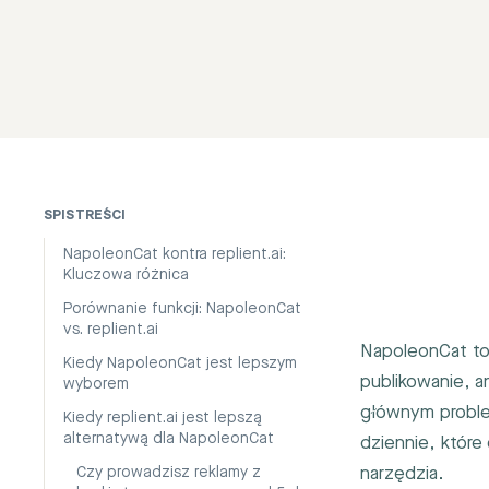
SPIS TREŚCI
NapoleonCat kontra replient.ai:
Kluczowa różnica
Porównanie funkcji: NapoleonCat
vs. replient.ai
NapoleonCat to
Kiedy NapoleonCat jest lepszym
publikowanie, a
wyborem
głównym proble
Kiedy replient.ai jest lepszą
alternatywą dla NapoleonCat
dziennie, któr
narzędzia.
Czy prowadzisz reklamy z