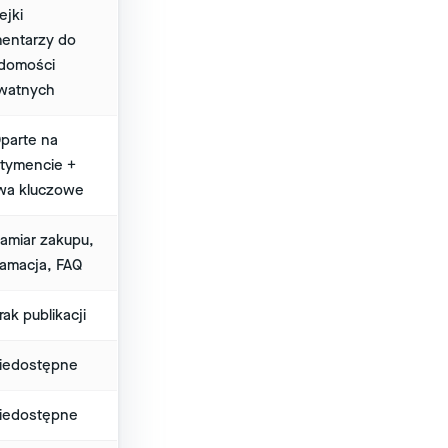
ejki
entarzy do
domości
watnych
parte na
tymencie +
wa kluczowe
amiar zakupu,
lamacja, FAQ
rak publikacji
iedostępne
iedostępne