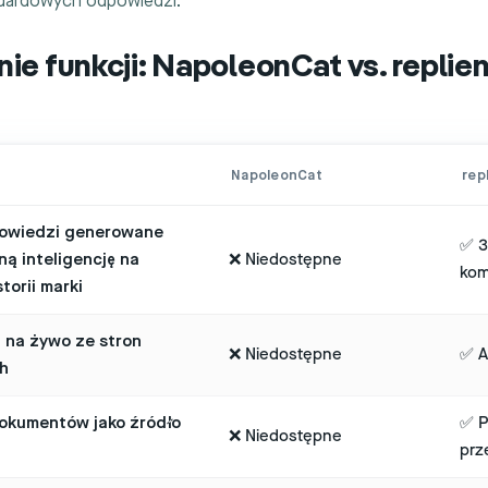
dardowych odpowiedzi.
e funkcji: NapoleonCat vs. replien
NapoleonCat
repl
powiedzi generowane
✅ 3
ą inteligencję na
❌ Niedostępne
kom
torii marki
n na żywo ze stron
❌ Niedostępne
✅ A
h
dokumentów jako źródło
✅ P
❌ Niedostępne
prz