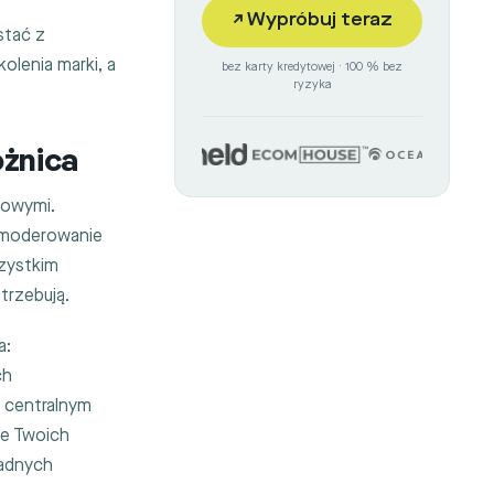
↗
Wypróbuj teraz
stać z
olenia marki, a
bez karty kredytowej · 100 % bez
ryzyka
óżnica
iowymi.
i moderowanie
szystkim
trzebują.
a:
ch
 centralnym
ie Twoich
Żadnych