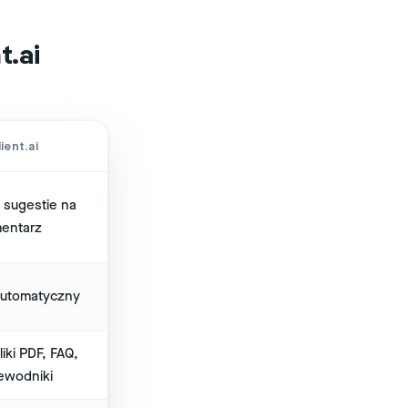
t.ai
ient.ai
 sugestie na
entarz
utomatyczny
liki PDF, FAQ,
ewodniki