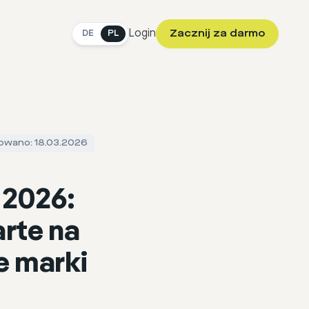
Login
Zacznij za darmo
DE
PL
zowano: 18.03.2026
 2026:
rte na
ie marki