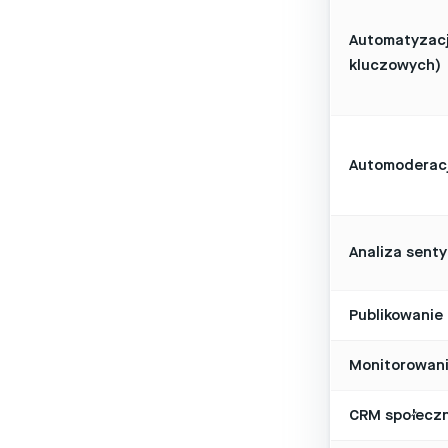
Automatyzacj
kluczowych)
Automoderacj
Analiza sent
Publikowanie 
Monitorowani
CRM społecz