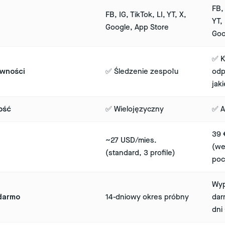
FB, 
FB, IG, TikTok, LI, YT, X,
YT,
Google, App Store
Goo
✅ K
ywności
✅ Śledzenie zespołu
odp
jak
ość
✅ Wielojęzyczny
✅ A
39 
~27 USD/mies.
(we
(standard, 3 profile)
poc
Wyp
darmo
14-dniowy okres próbny
dar
dni