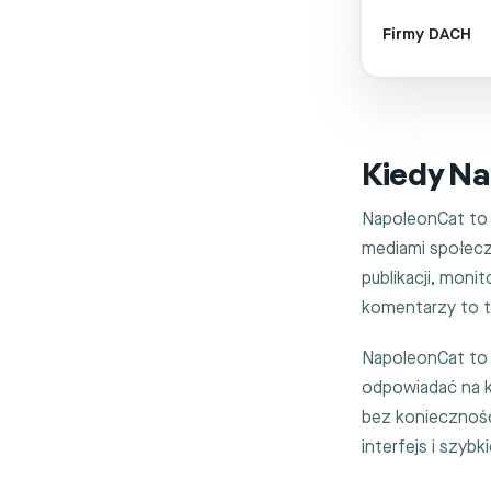
Firmy DACH
Kiedy Na
NapoleonCat to 
mediami społecz
publikacji, moni
komentarzy to t
NapoleonCat to 
odpowiadać na 
bez konieczności
interfejs i szybk