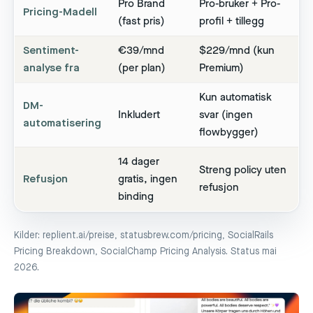
Pro Brand
Pro-bruker + Pro-
Pricing-Madell
(fast pris)
profil + tillegg
Sentiment-
€39/mnd
$229/mnd (kun
analyse fra
(per plan)
Premium)
Kun automatisk
DM-
Inkludert
svar (ingen
automatisering
flowbygger)
14 dager
Streng policy uten
Refusjon
gratis, ingen
refusjon
binding
Kilder: replient.ai/preise, statusbrew.com/pricing, SocialRails
Pricing Breakdown, SocialChamp Pricing Analysis. Status mai
2026.