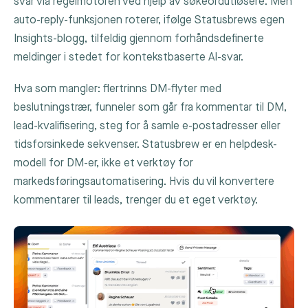
svar via regelmotoren ved hjelp av søkeordutløsere. Men
auto-reply-funksjonen roterer, ifølge Statusbrews egen
Insights-blogg, tilfeldig gjennom forhåndsdefinerte
meldinger i stedet for kontekstbaserte AI-svar.
Hva som mangler: flertrinns DM-flyter med
beslutningstrær, funneler som går fra kommentar til DM,
lead-kvalifisering, steg for å samle e-postadresser eller
tidsforsinkede sekvenser. Statusbrew er en helpdesk-
modell for DM-er, ikke et verktøy for
markedsføringsautomatisering. Hvis du vil konvertere
kommentarer til leads, trenger du et eget verktøy.