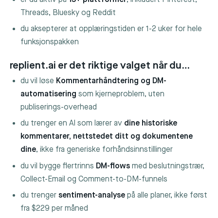
Threads, Bluesky og Reddit
du aksepterer at opplæringstiden er 1-2 uker for hele
funksjonspakken
replient.ai er det riktige valget når du…
du vil løse
Kommentarhåndtering og DM-
automatisering
som kjerneproblem, uten
publiserings-overhead
du trenger en AI som lærer av
dine historiske
kommentarer, nettstedet ditt og dokumentene
dine
, ikke fra generiske forhåndsinnstillinger
du vil bygge flertrinns
DM-flows
med beslutningstrær,
Collect-Email og Comment-to-DM-funnels
du trenger
sentiment-analyse
på alle planer, ikke først
fra $229 per måned