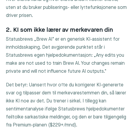
uten at du bruker publiserings- eller lyttefunksjonene som
driver prisen.
2. KI som ikke lærer av merkevaren din
Statusbrews „Brew AI" er en generisk KI-assistent for
innholdsskaping. Det avgjørende punktet står i
Statusbrews egen hjelpedokumentasjon: „Any edits you
make are not used to train Brew AI. Your changes remain
private and will not influence future AI outputs."
Det betyr: Uansett hvor ofte du korrigerer KI-genererte
svar og tilpasser dem til merkevarestemmen din, så lærer
ikke KI noe av det. Du trener i sirkel. I tillegg kan
sentimentanalyse ifølge Statusbrews hjelpedokumenter
feiltolke sarkastiske meldinger, og den er bare tilgjengelig
fra Premium-planen ($229+/mnd).