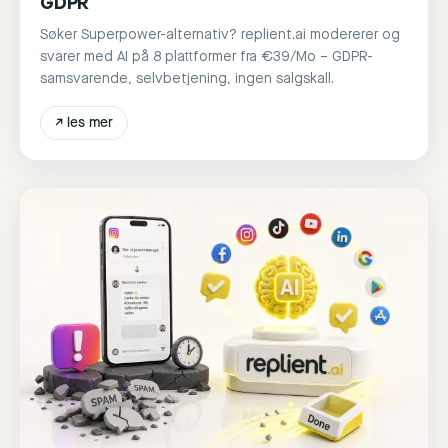
GDPR
Søker Superpower-alternativ? replient.ai modererer og
svarer med AI på 8 plattformer fra €39/Mo – GDPR-
samsvarende, selvbetjening, ingen salgskall.
↗
les mer