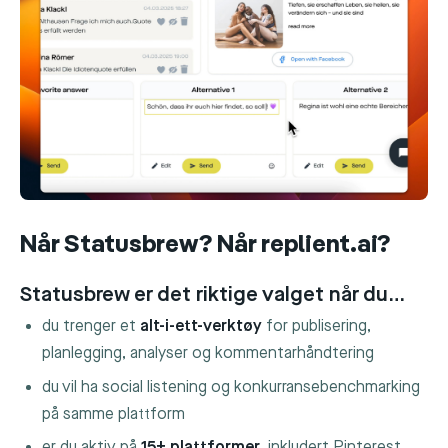
Når Statusbrew? Når replient.ai?
Statusbrew er det riktige valget når du…
du trenger et
alt-i-ett-verktøy
for publisering,
planlegging, analyser og kommentarhåndtering
du vil ha social listening og konkurransebenchmarking
på samme plattform
er du aktiv på
15+ plattformer
, inkludert Pinterest,