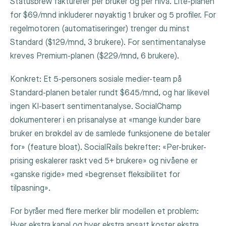
Statusbrew fakturerer per bruker og per nivå. Lite-planen
for $69/mnd inkluderer nøyaktig 1 bruker og 5 profiler. For
regelmotoren (automatiseringer) trenger du minst
Standard ($129/mnd, 3 brukere). For sentimentanalyse
kreves Premium-planen ($229/mnd, 6 brukere).
Konkret: Et 5-personers sosiale medier-team på
Standard-planen betaler rundt $645/mnd, og har likevel
ingen KI-basert sentimentanalyse. SocialChamp
dokumenterer i en prisanalyse at «mange kunder bare
bruker en brøkdel av de samlede funksjonene de betaler
for» (feature bloat). SocialRails bekrefter: «Per-bruker-
prising eskalerer raskt ved 5+ brukere» og nivåene er
«ganske rigide» med «begrenset fleksibilitet for
tilpasning».
For byråer med flere merker blir modellen et problem:
Hver ekstra kanal og hver ekstra ansatt koster ekstra,