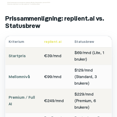
Kilde: Sammenligning av funksjoner basert på offentlig dokumentasjon, per mai 2026
Statusbrew: statusbrew.com/help | replient.ai: Produktdata verifisert
Prissammenligning: replient.ai vs.
Statusbrew
Kriterium
replient.ai
Statusbrew
$69/mnd (Lite, 1
Startpris
€39/mnd
bruker)
$129/mnd
Mellomnivå
€99/mnd
(Standard, 3
brukere)
$229/mnd
Premium / Full
€249/mnd
(Premium, 6
AI
brukere)