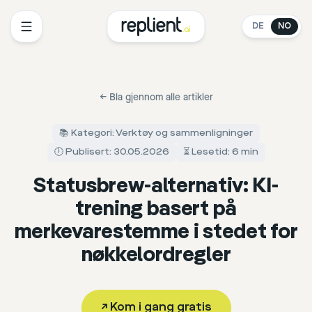
DE
NO
←
Bla gjennom alle artikler
📚 Kategori: Verktøy og sammenligninger
🕖 Publisert: 30.05.2026
⏳ Lesetid: 6 min
Statusbrew-alternativ: KI-
trening basert på
merkevarestemme i stedet for
nøkkelordregler
↗
Kom i gang gratis