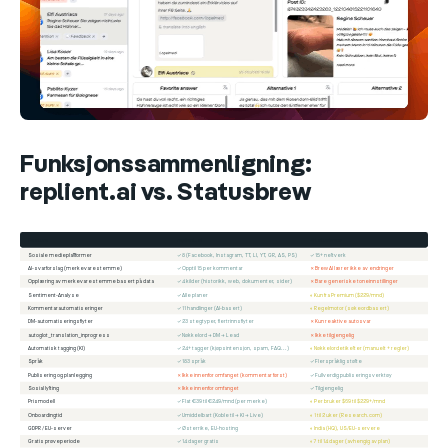
Funksjonssammenligning:
replient.ai vs. Statusbrew
Feature
replient.ai
Statusbrew
Sosiale medieplattformer
✓ 8 (Facebook, Instagram, TT, LI, YT, GR, AS, PS)
✓ 15+ nettverk
AI-svarforslag (merkevarestemme)
✓ Opptil 15 per kommentar
✗ Brew AI lærer ikke av endringer
Opplæring av merkevarestemme basert på data
✓ 4 kilder (historikk, web, dokumenter, sider)
✗ Bare generiske toneinnstillinger
Sentiment-Analyse
✓ Alle planer
◐ Kun fra Premium ($229/mnd)
Kommentarautomatiseringer
✓ 11 handlinger (AI-basert)
◐ Regelmotor (søkeordbasert)
DM-automatiseringsflyter
✓ 23 stegtyper, flertrinnsflyter
✗ Kun reaktive autosvar
autoglot_translation_inprogress
✓ Nøkkelord → DM → Lead
✗ Ikke tilgjengelig
Automatisk tagging (KI)
✓ 24+ tagger (kjøpsintensjon, spam, FAQ...)
◐ Nøkkelordetiketter (manuelt + regler)
Språk
✓ 183 språk
✓ Flerspråklig støtte
Publisering og planlegging
✗ Ikke innenfor omfanget (kommentar først)
✓ Fullverdig publiseringsverktøy
Sosial lytting
✗ Ikke innenfor omfanget
✓ Tilgjengelig
Prismodell
✓ Flat €39 til €249/mnd (per merke)
◐ Per bruker $69 til $229+/mnd
Onboardingtid
✓ Umiddelbart (Koble til → KI → Live)
◐ 1 til 2 uker (Research.com)
GDPR / EU-server
✓ Østerrike, EU-hosting
◐ India (HQ), US/EU-servere
Gratis prøveperiode
✓ 14 dager gratis
◐ 7 til 14 dager (avhengig av plan)