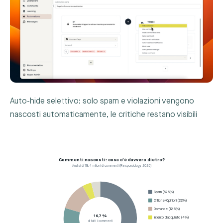
Auto-hide selettivo: solo spam e violazioni vengono
nascosti automaticamente, le critiche restano visibili
Commenti nascosti: cosa c'è davvero dietro?
Analisi di 118,4 milioni di commenti (Respondology, 2025)
Spam (57,5%)
Critiche/Opinioni (22%)
Domande (12,5%)
16,7 %
Intento d'acquisto (4%)
di tutti i commenti