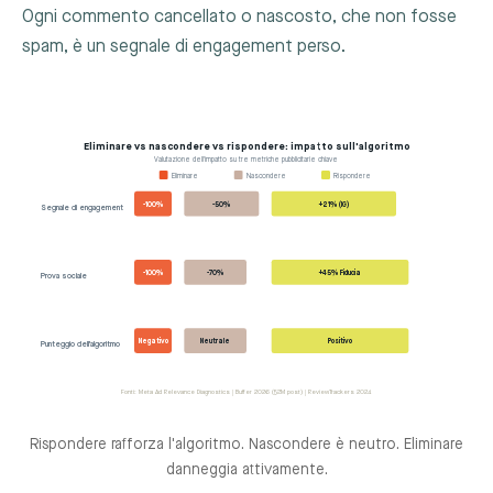
Ogni commento cancellato o nascosto, che non fosse
spam, è un segnale di engagement perso.
Eliminare vs nascondere vs rispondere: impatto sull'algoritmo
Valutazione dell'impatto su tre metriche pubblicitarie chiave
Eliminare
Nascondere
Rispondere
-100%
-50%
+21% (IG)
Segnale di engagement
-100%
-70%
+45% Fiducia
Prova sociale
Negativo
Neutrale
Positivo
Punteggio dell'algoritmo
Fonti: Meta Ad Relevance Diagnostics | Buffer 2026 (52M post) | ReviewTrackers 2024
Rispondere rafforza l'algoritmo. Nascondere è neutro. Eliminare
danneggia attivamente.