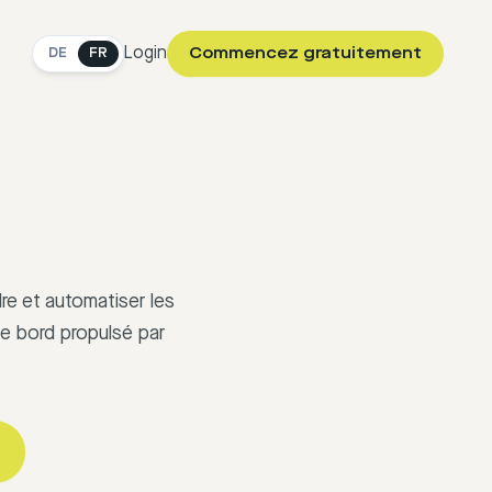
Login
Commencez gratuitement
DE
FR
e et automatiser les
e bord propulsé par