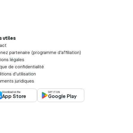
s utiles
act
nez partenaire (programme d’affiliation)
ions légales
ique de confidentialité
tions d’utilisation
ments juridiques
Download on the
GET IT ON
App Store
Google Play