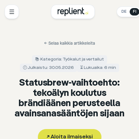
DE
FI
←
Selaa kaikkia artikkeleita
📚 Kategoria: Työkalut ja vertailut
🕖 Julkaistu: 30.05.2026
⏳ Lukuaika: 6 min
Statusbrew-vaihtoehto:
tekoälyn koulutus
brändiäänen perusteella
avainsanasääntöjen sijaan
↗
Aloita ilmaiseksi