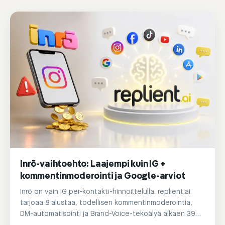
Inrō-vaihtoehto: Laajempi kuin IG +
kommentinmoderointi ja Google-arviot
Inrō on vain IG per-kontakti-hinnoittelulla. replient.ai
tarjoaa 8 alustaa, todellisen kommentinmoderointia,
DM-automatisointi ja Brand-Voice-tekoälyä alkaen 39