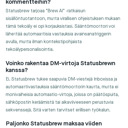
kommentteihin?
Statusbrew tarjoaa "Brew AI" -ratkaisun
sisällöntuotantoon, mutta virallisen ohjeistuksen mukaan
tämä tekoäly ei opi korjauksistasi. Sääntömoottori voi
lähettää automaattisia vastauksia avainsanatriggerin
avulla, mutta ilman kontekstipohjaista
tekoälypersonalisointia.
Voinko rakentaa DM-virtoja Statusbrewn
kanssa?
Ei. Statusbrew tukee saapuvia DM-viestejä Inboxissa ja
automaattivastauksia sääntömoottorin kautta, mutta ei
monivaiheisia automaatio-virtoja, joissa on päätöspuita,
sähköpostin keräämistä tai aikaviiveeseen perustuvia
sekvenssejä. Sitä varten tarvitset erillisen työkalun.
Paljonko Statusbrew maksaa viiden