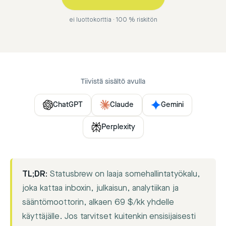
ei luottokorttia · 100 % riskitön
Tiivistä sisältö avulla
ChatGPT
Claude
Gemini
Perplexity
TL;DR:
Statusbrew on laaja somehallintatyökalu,
joka kattaa inboxin, julkaisun, analytiikan ja
sääntömoottorin, alkaen 69 $/kk yhdelle
käyttäjälle. Jos tarvitset kuitenkin ensisijaisesti