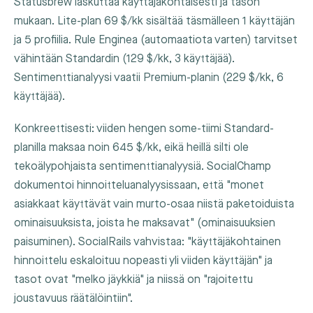
Statusbrew laskuttaa käyttäjäkohtaisesti ja tason
mukaan. Lite-plan 69 $/kk sisältää täsmälleen 1 käyttäjän
ja 5 profiilia. Rule Enginea (automaatiota varten) tarvitset
vähintään Standardin (129 $/kk, 3 käyttäjää).
Sentimenttianalyysi vaatii Premium-planin (229 $/kk, 6
käyttäjää).
Konkreettisesti: viiden hengen some-tiimi Standard-
planilla maksaa noin 645 $/kk, eikä heillä silti ole
tekoälypohjaista sentimenttianalyysiä. SocialChamp
dokumentoi hinnoitteluanalyysissaan, että "monet
asiakkaat käyttävät vain murto-osaa niistä paketoiduista
ominaisuuksista, joista he maksavat" (ominaisuuksien
paisuminen). SocialRails vahvistaa: "käyttäjäkohtainen
hinnoittelu eskaloituu nopeasti yli viiden käyttäjän" ja
tasot ovat "melko jäykkiä" ja niissä on "rajoitettu
joustavuus räätälöintiin".