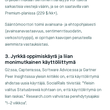
ohjeiden mukaan sentimenttianalyysi voi tulkita
sarkastisia viestejä väärin, ja se on saatavilla vain
Premium-planissa (229 $/kk+).
Sääntömoottori toimii avainsana- ja ehtopohjaisesti
(avainsanavastaavuus, sentimenttisuodatin,
verkostotyyppi), ei opittujen kaavojen perusteella
aiemmista vastauksistasi.
3. Jyrkkä oppimiskäyrä ja liian
monimutkainen käyttöliittymä
G2:ssa, Capterra:ssa, Software Advice:ssa ja Gartner
Peer Insightsissa yleisin kritiikki on, että käyttöliittymä
ahdistaa uusia käyttäjiä. SocialRails tiivistää: "Yleisin
valitus Statusbrewiä kohtaan on, että käyttöliittymä on
liian raskas." Research.com vahvistaa perehdytysajaksi
"1–2 viikkoa".