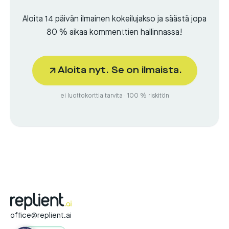
Aloita 14 päivän ilmainen kokeilujakso ja säästä jopa
80 % aikaa kommenttien hallinnassa!
Aloita nyt. Se on ilmaista.
ei luottokorttia tarvita · 100 % riskitön
office@replient.ai