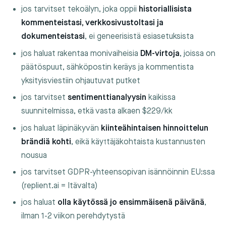
jos tarvitset tekoälyn, joka oppii
historiallisista
kommenteistasi, verkkosivustoltasi ja
dokumenteistasi
, ei geneerisistä esiasetuksista
jos haluat rakentaa monivaiheisia
DM-virtoja
, joissa on
päätöspuut, sähköpostin keräys ja kommentista
yksityisviestiin ohjautuvat putket
jos tarvitset
sentimenttianalyysin
kaikissa
suunnitelmissa, etkä vasta alkaen $229/kk
jos haluat läpinäkyvän
kiinteähintaisen hinnoittelun
brändiä kohti
, eikä käyttäjäkohtaista kustannusten
nousua
jos tarvitset GDPR-yhteensopivan isännöinnin EU:ssa
(replient.ai = Itävalta)
jos haluat
olla käytössä jo ensimmäisenä päivänä
,
ilman 1-2 viikon perehdytystä