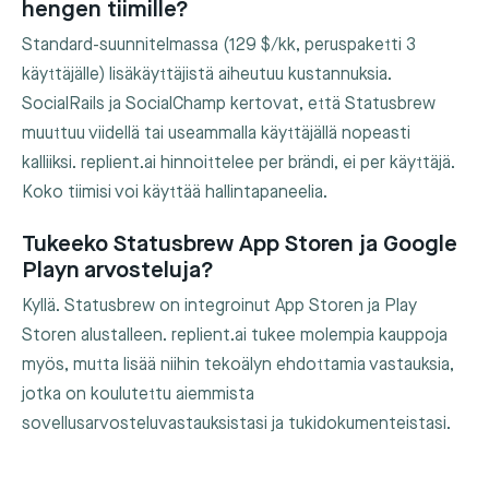
hengen tiimille?
Standard-suunnitelmassa (129 $/kk, peruspaketti 3
käyttäjälle) lisäkäyttäjistä aiheutuu kustannuksia.
SocialRails ja SocialChamp kertovat, että Statusbrew
muuttuu viidellä tai useammalla käyttäjällä nopeasti
kalliiksi. replient.ai hinnoittelee per brändi, ei per käyttäjä.
Koko tiimisi voi käyttää hallintapaneelia.
Tukeeko Statusbrew App Storen ja Google
Playn arvosteluja?
Kyllä. Statusbrew on integroinut App Storen ja Play
Storen alustalleen. replient.ai tukee molempia kauppoja
myös, mutta lisää niihin tekoälyn ehdottamia vastauksia,
jotka on koulutettu aiemmista
sovellusarvosteluvastauksistasi ja tukidokumenteistasi.