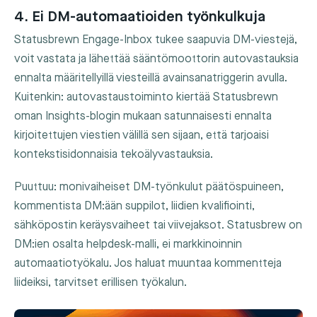
4. Ei DM-automaatioiden työnkulkuja
Statusbrewn Engage-Inbox tukee saapuvia DM-viestejä,
voit vastata ja lähettää sääntömoottorin autovastauksia
ennalta määritellyillä viesteillä avainsanatriggerin avulla.
Kuitenkin: autovastaustoiminto kiertää Statusbrewn
oman Insights-blogin mukaan satunnaisesti ennalta
kirjoitettujen viestien välillä sen sijaan, että tarjoaisi
kontekstisidonnaisia tekoälyvastauksia.
Puuttuu: monivaiheiset DM-työnkulut päätöspuineen,
kommentista DM:ään suppilot, liidien kvalifiointi,
sähköpostin keräysvaiheet tai viivejaksot. Statusbrew on
DM:ien osalta helpdesk-malli, ei markkinoinnin
automaatiotyökalu. Jos haluat muuntaa kommentteja
liideiksi, tarvitset erillisen työkalun.