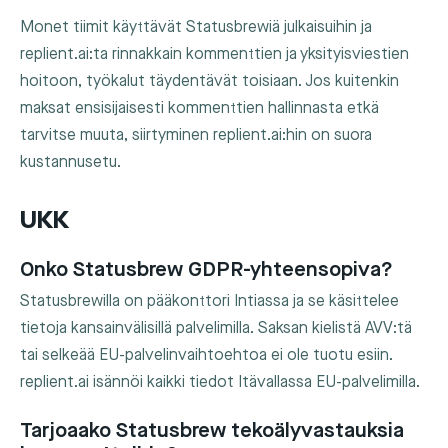
Monet tiimit käyttävät Statusbrewiä julkaisuihin ja
replient.ai:ta rinnakkain kommenttien ja yksityisviestien
hoitoon, työkalut täydentävät toisiaan. Jos kuitenkin
maksat ensisijaisesti kommenttien hallinnasta etkä
tarvitse muuta, siirtyminen replient.ai:hin on suora
kustannusetu.
UKK
Onko Statusbrew GDPR-yhteensopiva?
Statusbrewilla on pääkonttori Intiassa ja se käsittelee
tietoja kansainvälisillä palvelimilla. Saksan kielistä AVV:tä
tai selkeää EU-palvelinvaihtoehtoa ei ole tuotu esiin.
replient.ai isännöi kaikki tiedot Itävallassa EU-palvelimilla.
Tarjoaako Statusbrew tekoälyvastauksia