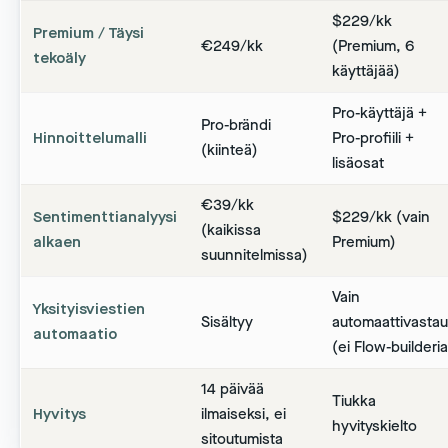
$229/kk
Premium / Täysi
€249/kk
(Premium, 6
tekoäly
käyttäjää)
Pro-käyttäjä +
Pro-brändi
Hinnoittelumalli
Pro-profiili +
(kiinteä)
lisäosat
€39/kk
Sentimenttianalyysi
$229/kk (vain
(kaikissa
alkaen
Premium)
suunnitelmissa)
Vain
Yksityisviestien
Sisältyy
automaattivasta
automaatio
(ei Flow-builderia
14 päivää
Tiukka
Hyvitys
ilmaiseksi, ei
hyvityskielto
sitoutumista