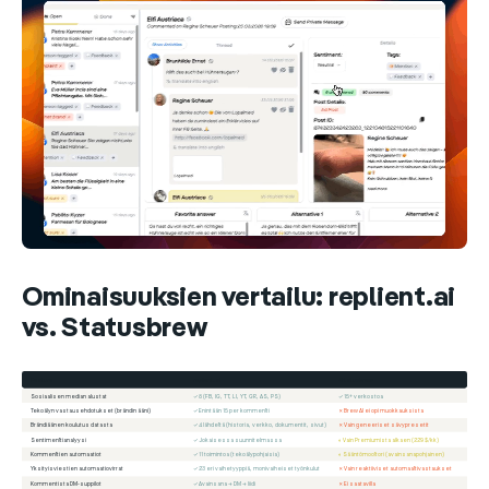
Ominaisuuksien vertailu: replient.ai
vs. Statusbrew
Feature
replient.ai
Statusbrew
Sosiaalisen median alustat
✓ 8 (FB, IG, TT, LI, YT, GR, AS, PS)
✓ 15+ verkostoa
Tekoälyn vastausehdotukset (brändin ääni)
✓ Enintään 15 per kommentti
✗ Brew AI ei opi muokkauksista
Brändiäänen koulutus datasta
✓ 4 lähdettä (historia, verkko, dokumentit, sivut)
✗ Vain geneeriset sävypresetit
Sentimenttianalyysi
✓ Jokaisessa suunnitelmassa
◐ Vain Premiumista alkaen (229 $/kk)
Kommenttien automaatiot
✓ 11 toimintoa (tekoälypohjaisia)
◐ Sääntömoottori (avainsanapohjainen)
Yksityisviestien automaatiovirrat
✓ 23 eri vaihetyyppiä, monivaiheiset työnkulut
✗ Vain reaktiiviset automaattivastaukset
Kommentista DM-suppilot
✓ Avainsana → DM → liidi
✗ Ei saatavilla