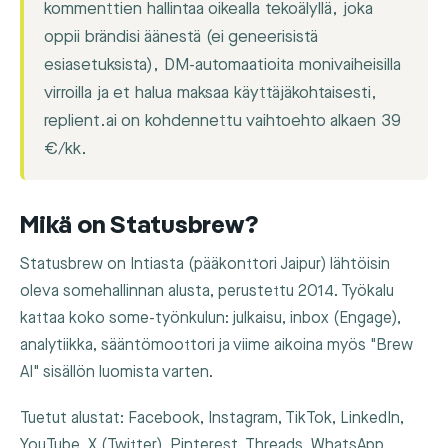
kommenttien hallintaa oikealla tekoälyllä, joka
oppii brändisi äänestä (ei geneerisistä
esiasetuksista), DM-automaatioita monivaiheisilla
virroilla ja et halua maksaa käyttäjäkohtaisesti,
replient.ai on kohdennettu vaihtoehto alkaen 39
€/kk.
Mikä on Statusbrew?
Statusbrew on Intiasta (pääkonttori Jaipur) lähtöisin
oleva somehallinnan alusta, perustettu 2014. Työkalu
kattaa koko some-työnkulun: julkaisu, inbox (Engage),
analytiikka, sääntömoottori ja viime aikoina myös "Brew
AI" sisällön luomista varten.
Tuetut alustat: Facebook, Instagram, TikTok, LinkedIn,
YouTube, X (Twitter), Pinterest, Threads, WhatsApp,