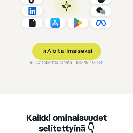
Aloita ilmaiseksi
ei luottokorttia tarvita · 100 % riskitön
Kaikki ominaisuudet
selitettyinä 👇