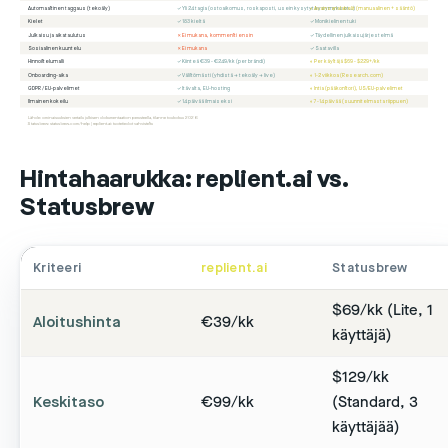
Automaattinen taggaus (tekoäly)
✓ Yli 24 tagia (ostoaikomus, roskaposti, usein kysytyt kysymykset…)
◐ Avainsanalabelit (manuaalinen + sääntö)
Kielet
✓ 183 kieltä
✓ Monikielinen tuki
Julkaisu ja aikataulutus
✗ Ei mukana, kommentti ensin
✓ Täydellinen julkaisujärjestelmä
Sosiaalinen kuuntelu
✗ Ei mukana
✓ Saatavilla
Hinnoittelumalli
✓ Kiinteä €39 - €249/kk (per brändi)
◐ Per käyttäjä $69 - $229+/kk
Onboarding-aika
✓ Välittömästi (yhdistä → tekoäly → live)
◐ 1-2 viikkoa (Research.com)
GDPR / EU-palvelimet
✓ Itävalta, EU-hosting
◐ Intia (pääkonttori), US/EU-palvelimet
Ilmainen kokeilu
✓ 14 päivää ilmaiseksi
◐ 7-14 päivää (suunnitelmasta riippuen)
Lähde: ominaisuuksien vertailu julkisen dokumentaation perusteella, tilanne toukokuu 2026
Statusbrew: statusbrew.com/help | replient.ai: tuotetiedot vahvistettu
Hintahaarukka: replient.ai vs.
Statusbrew
Kriteeri
replient.ai
Statusbrew
$69/kk (Lite, 1
Aloitushinta
€39/kk
käyttäjä)
$129/kk
Keskitaso
€99/kk
(Standard, 3
käyttäjää)