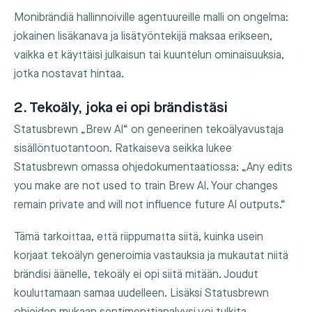
Monibrändiä hallinnoiville agentuureille malli on ongelma:
jokainen lisäkanava ja lisätyöntekijä maksaa erikseen,
vaikka et käyttäisi julkaisun tai kuuntelun ominaisuuksia,
jotka nostavat hintaa.
2. Tekoäly, joka ei opi brändistäsi
Statusbrewn „Brew AI“ on geneerinen tekoälyavustaja
sisällöntuotantoon. Ratkaiseva seikka lukee
Statusbrewn omassa ohjedokumentaatiossa: „Any edits
you make are not used to train Brew AI. Your changes
remain private and will not influence future AI outputs.“
Tämä tarkoittaa, että riippumatta siitä, kuinka usein
korjaat tekoälyn generoimia vastauksia ja mukautat niitä
brändisi äänelle, tekoäly ei opi siitä mitään. Joudut
kouluttamaan samaa uudelleen. Lisäksi Statusbrewn