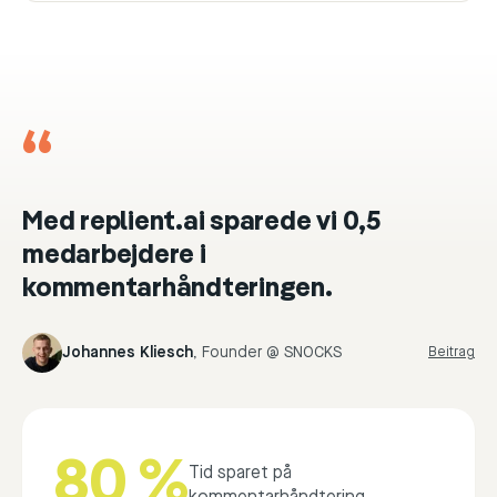
“
Med replient.ai sparede vi 0,5
medarbejdere i
kommentarhåndteringen.
Johannes Kliesch
,
Founder @ SNOCKS
Beitrag
80 %
Tid sparet på