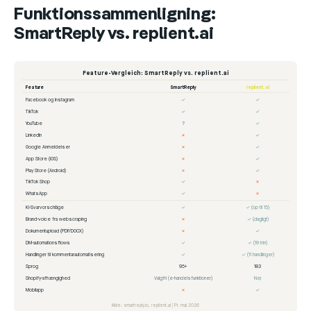
Funktionssammenligning:
SmartReply vs. replient.ai
Feature-Vergleich: SmartReply vs. replient.ai
Feature
SmartReply
replient.ai
Facebook og Instagram
✓
✓
TikTok
✓
✓
YouTube
?
✓
LinkedIn
✗
✓
Google Anmeldelser
✗
✓
App Store (iOS)
✗
✓
Play Store (Android)
✗
✓
TikTok Shop
✓
✗
WhatsApp
✓
✗
KI-Svarvorschläge
✓
✓ (op til 15)
Brand-voice fra webscraping
✗
✓ (dagligt)
Dokumentupload (PDF/DOCX)
✗
✓
DM-automationsflows
✓
✓ (19 trin)
Handlinger til kommentarautomatisering
✓
✓ (11 handlinger)
Sprog
95+
183
Shopify-afhængighed
Valgfri (e-handelsfunktioner)
Nej
Mobilapp
✗
✓
Kilde: smartreply.io, replient.ai | Pr. maj 2026