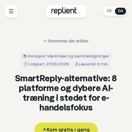
DE
DA
←
Gennemse alle artikler
📚 Kategori: Værktøjer og sammenligninger
🕖 Udgivet: 27.05.2026
⏳ Læsetid: 5 min
SmartReply-alternative: 8
platforme og dybere AI-
træning i stedet for e-
handelsfokus
↗
Kom gratis i gang