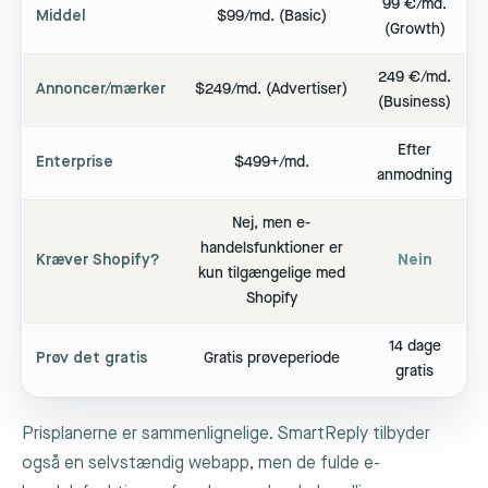
99 €/md.
Middel
$99/md. (Basic)
(Growth)
249 €/md.
Annoncer/mærker
$249/md. (Advertiser)
(Business)
Efter
Enterprise
$499+/md.
anmodning
Nej, men e-
handelsfunktioner er
Kræver Shopify?
Nein
kun tilgængelige med
Shopify
14 dage
Prøv det gratis
Gratis prøveperiode
gratis
Prisplanerne er sammenlignelige. SmartReply tilbyder
også en selvstændig webapp, men de fulde e-