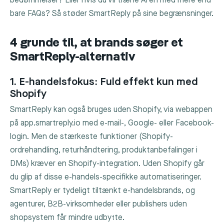
bedømmelser? Eller hvis du vil træne AI'en med mere end
bare FAQs? Så støder SmartReply på sine begrænsninger.
4 grunde til, at brands søger et
SmartReply-alternativ
1. E-handelsfokus: Fuld effekt kun med
Shopify
SmartReply kan også bruges uden Shopify, via webappen
på app.smartreply.io med e-mail-, Google- eller Facebook-
login. Men de stærkeste funktioner (Shopify-
ordrehandling, returhåndtering, produktanbefalinger i
DMs) kræver en Shopify-integration. Uden Shopify går
du glip af disse e-handels-specifikke automatiseringer.
SmartReply er tydeligt tiltænkt e-handelsbrands, og
agenturer, B2B-virksomheder eller publishers uden
shopsystem får mindre udbytte.