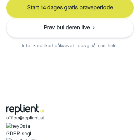
Start 14 dages gratis prøveperiode
Prøv builderen live
Intet kreditkort påkrævet · opsig når som helst
office@replient.ai