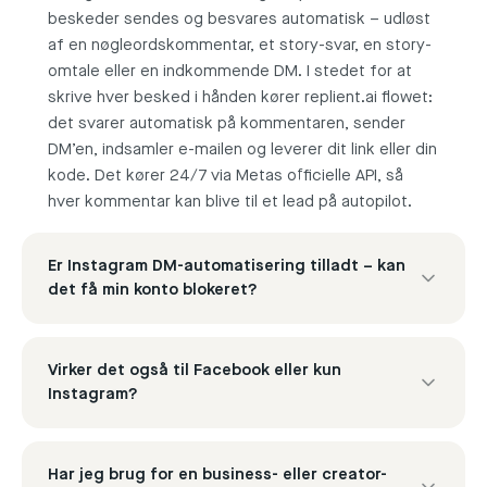
beskeder sendes og besvares automatisk – udløst
af en nøgleordskommentar, et story-svar, en story-
omtale eller en indkommende DM. I stedet for at
skrive hver besked i hånden kører replient.ai flowet:
det svarer automatisk på kommentaren, sender
DM’en, indsamler e-mailen og leverer dit link eller din
kode. Det kører 24/7 via Metas officielle API, så
hver kommentar kan blive til et lead på autopilot.
Er Instagram DM-automatisering tilladt – kan
det få min konto blokeret?
Ja, det er tilladt, når du bruger den officielle API.
Virker det også til Facebook eller kun
replient.ai kører kun på Metas officielle API’er
Instagram?
(Instagram Graph API & Facebook Messenger
Platform), ikke uofficielle DM-bots, der risikerer en
blokering. Så længe du holder dig inden for Metas
Begge. DM-automatisering kører for Instagram
Har jeg brug for en business- eller creator-
politikker – for eksempel 24-timers beskedvinduet
DM’er og Facebook Messenger. Nogle få trin (del et