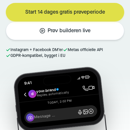
Start 14 dages gratis prøveperiode
Prøv builderen live
Instagram + Facebook DM’er
Metas officielle API
GDPR-kompatibel, bygget i EU
9:41
your.brand
Replies automatically
d
TODAY, 2:02 PM
Message …