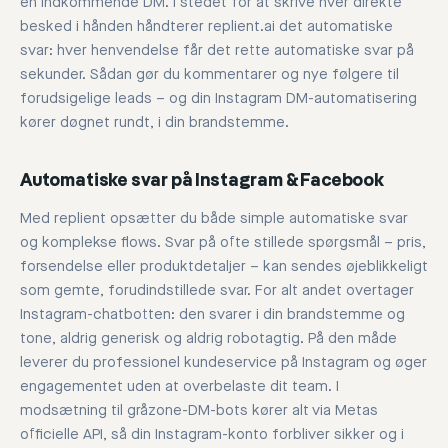
en indkommende DM. I stedet for at skrive hver direkte
besked i hånden håndterer replient.ai det automatiske
svar: hver henvendelse får det rette automatiske svar på
sekunder. Sådan gør du kommentarer og nye følgere til
forudsigelige leads – og din Instagram DM-automatisering
kører døgnet rundt, i din brandstemme.
Automatiske svar på Instagram & Facebook
Med replient opsætter du både simple automatiske svar
og komplekse flows. Svar på ofte stillede spørgsmål – pris,
forsendelse eller produktdetaljer – kan sendes øjeblikkeligt
som gemte, forudindstillede svar. For alt andet overtager
Instagram-chatbotten: den svarer i din brandstemme og
tone, aldrig generisk og aldrig robotagtig. På den måde
leverer du professionel kundeservice på Instagram og øger
engagementet uden at overbelaste dit team. I
modsætning til gråzone-DM-bots kører alt via Metas
officielle API, så din Instagram-konto forbliver sikker og i