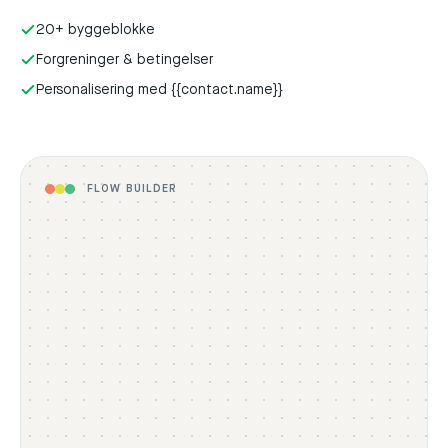
20+ byggeblokke
Forgreninger & betingelser
Personalisering med {{contact.name}}
FLOW BUILDER
Comment 'LINK'
Trigger · Instagram + Facebook
Reply publicly
AI reply under the post
Send DM