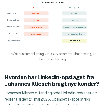
SNOCKS: Før vs. Efter
Før (manuel)
Efter (replient.ai)
Antwortzeit
4-6 timer
<1 time
Personalaufwand
~1 FTE
~0,5 FTE
Brands abgedeckt
Kun SNOCKS
SNOCKS + OCEANSAPART
Sales-Events
Katastrofe
1 automatisering
Årlig besparelse
~25.000 EUR
Før/efter sammenligning: SNOCKS kommentarhåndtering, to
brands, én løsning
Hvordan har LinkedIn-opslaget fra
Johannes Kliesch bragt nye kunder?
Johannes Kliesch offentliggjorde LinkedIn-opslaget om
replient.ai den 21. maj 2025. Opslaget skabte straks