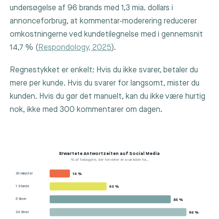
undersøgelse af 96 brands med 1,3 mia. dollars i
annonceforbrug, at kommentar-moderering reducerer
omkostningerne ved kundetilegnelse med i gennemsnit
14,7 % (
Respondology, 2025
).
Regnestykket er enkelt: Hvis du ikke svarer, betaler du
mere per kunde. Hvis du svarer for langsomt, mister du
kunden. Hvis du gør det manuelt, kan du ikke være hurtig
nok, ikke med 300 kommentarer om dagen.
Erwartete Antwortzeiten auf Social Media
% af forbrugere, der forventer et svar inden for…
30 minutter
14 %
1 Stunde
40 %
6 timer
85 %
24 timer
96 %