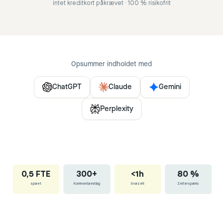
intet kreditkort påkrævet · 100 % risikofrit
Opsummer indholdet med
ChatGPT
Claude
Gemini
Perplexity
0,5 FTE
300+
<1h
80 %
sparet
Kommentarer/dag
Svarzeit
Zeitersparnis