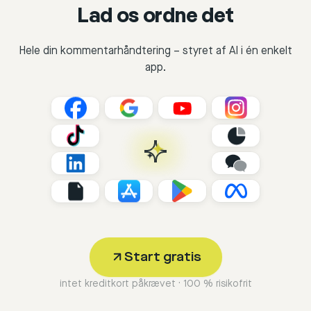
Lad os ordne det
Hele din kommentarhåndtering – styret af AI i én enkelt
app.
Start gratis
intet kreditkort påkrævet · 100 % risikofrit