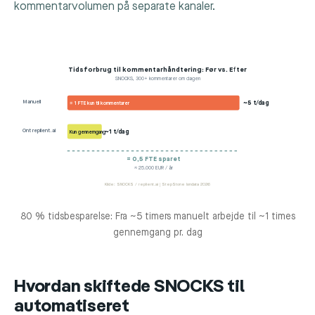
kommentarvolumen på separate kanaler.
Tidsforbrug til kommentarhåndtering: Før vs. Efter
SNOCKS, 300+ kommentarer om dagen
Manuell
~5 t/dag
≈ 1 FTE kun til kommentarer
Ont replient.ai
~1 t/dag
Kun gennemgang
= 0,5 FTE sparet
≈ 25.000 EUR / år
Kilde: SNOCKS / replient.ai | StepStone løndata 2026
80 % tidsbesparelse: Fra ~5 timers manuelt arbejde til ~1 times
gennemgang pr. dag
Hvordan skiftede SNOCKS til
automatiseret