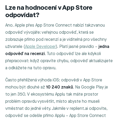
Lze na hodnocení v App Store
odpovídat?
Ano. Apple přes App Store Connect nabízí takzvanou
odpověď vývojáře: veřejnou odpověď, která se
zobrazuje přímo pod recenzí a je viditelná pro všechny
uživatele (
Apple Developer
). Platí jasné pravidlo –
jedna
odpověď na recenzi
. Tuto odpověď lze ale kdykoli
přepracovat: když opravíte chybu, odpověď aktualizujete
a odkážete na tuto opravu.
Často přehlížená výhoda iOS: odpovědi v App Store
mohou být dlouhé až
10 240 znaků
. Na Google Play je
to jen 350. V ekosystému Applu tak máte prostor
problém opravdu vysvětlit, místo abyste ho museli
vměstnat do jedné věty. Jakmile v replient.ai odpovíte,
odpověď se odešle přímo Applu – App Store Connect