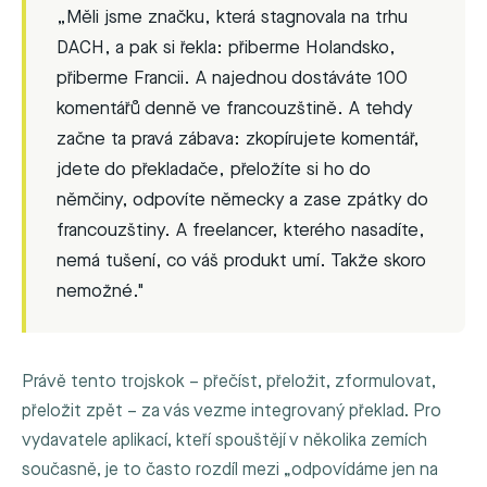
„Měli jsme značku, která stagnovala na trhu
DACH, a pak si řekla: přiberme Holandsko,
přiberme Francii. A najednou dostáváte 100
komentářů denně ve francouzštině. A tehdy
začne ta pravá zábava: zkopírujete komentář,
jdete do překladače, přeložíte si ho do
němčiny, odpovíte německy a zase zpátky do
francouzštiny. A freelancer, kterého nasadíte,
nemá tušení, co váš produkt umí. Takže skoro
nemožné."
Právě tento trojskok – přečíst, přeložit, zformulovat,
přeložit zpět – za vás vezme integrovaný překlad. Pro
vydavatele aplikací, kteří spouštějí v několika zemích
současně, je to často rozdíl mezi „odpovídáme jen na