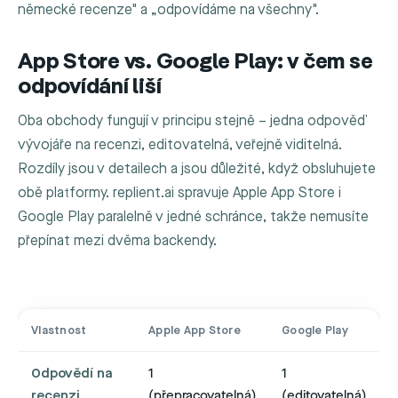
německé recenze" a „odpovídáme na všechny".
App Store vs. Google Play: v čem se
odpovídání liší
Oba obchody fungují v principu stejně – jedna odpověď
vývojáře na recenzi, editovatelná, veřejně viditelná.
Rozdíly jsou v detailech a jsou důležité, když obsluhujete
obě platformy. replient.ai spravuje Apple App Store i
Google Play paralelně v jedné schránce, takže nemusíte
přepínat mezi dvěma backendy.
Vlastnost
Apple App Store
Google Play
Odpovědí na
1
1
recenzi
(přepracovatelná)
(editovatelná)