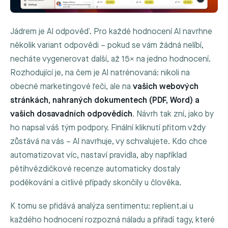
Jádrem je AI odpověď. Pro každé hodnocení AI navrhne
několik variant odpovědi – pokud se vám žádná nelíbí,
necháte vygenerovat další, až 15× na jedno hodnocení.
Rozhodující je, na čem je AI natrénovaná: nikoli na
obecné marketingové řeči, ale na
vašich webových
stránkách, nahraných dokumentech (PDF, Word) a
vašich dosavadních odpovědích
. Návrh tak zní, jako by
ho napsal váš tým podpory. Finální kliknutí přitom vždy
zůstává na vás – AI navrhuje, vy schvalujete. Kdo chce
automatizovat víc, nastaví pravidla, aby například
pětihvězdičkové recenze automaticky dostaly
poděkování a citlivé případy skončily u člověka.
K tomu se přidává analýza sentimentu: replient.ai u
každého hodnocení rozpozná náladu a přiřadí tagy, které