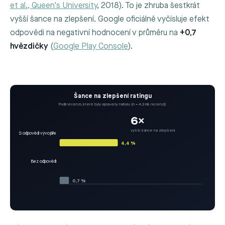
et al., Queen's University
, 2018). To je zhruba šestkrát
vyšší šance na zlepšení. Google oficiálně vyčísluje efekt
odpovědi na negativní hodnocení v průměru na
+0,7
hvězdičky
(
Google Play Console
).
Šance na zlepšení ratingu
Podíl recenzí, které byly opraveny nahoru (n = 4,3 mil. recenzí)
6×
vyšší šance na zlepšení
S odpovědí vývojáře
4,4 %
Bez odpovědi
0,7 %