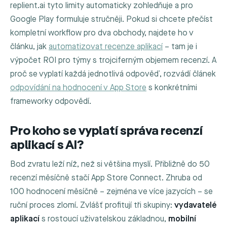
replient.ai tyto limity automaticky zohledňuje a pro
Google Play formuluje stručněji. Pokud si chcete přečíst
kompletní workflow pro dva obchody, najdete ho v
článku, jak
automatizovat recenze aplikací
– tam je i
výpočet ROI pro týmy s trojciferným objemem recenzí. A
proč se vyplatí každá jednotlivá odpověď, rozvádí článek
odpovídání na hodnocení v App Store
s konkrétními
frameworky odpovědí.
Pro koho se vyplatí správa recenzí
aplikací s AI?
Bod zvratu leží níž, než si většina myslí. Přibližně do 50
recenzí měsíčně stačí App Store Connect. Zhruba od
100 hodnocení měsíčně – zejména ve více jazycích – se
ruční proces zlomí. Zvlášť profitují tři skupiny:
vydavatelé
aplikací
s rostoucí uživatelskou základnou,
mobilní