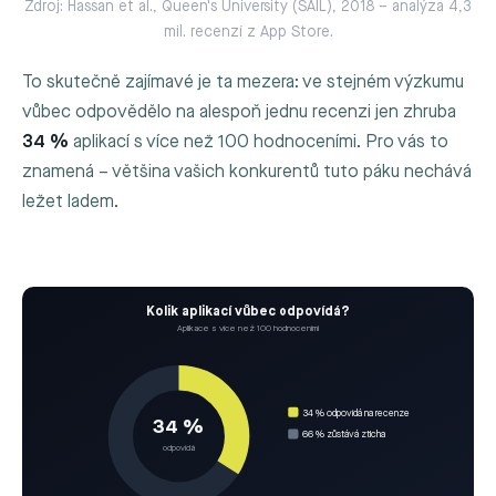
Zdroj: Hassan et al., Queen's University (SAIL), 2018 – analýza 4,3
mil. recenzí z App Store.
To skutečně zajímavé je ta mezera: ve stejném výzkumu
vůbec odpovědělo na alespoň jednu recenzi jen zhruba
34 %
aplikací s více než 100 hodnoceními. Pro vás to
znamená – většina vašich konkurentů tuto páku nechává
ležet ladem.
Kolik aplikací vůbec odpovídá?
Aplikace s více než 100 hodnoceními
34 % odpovídá na recenze
34 %
66 % zůstává zticha
odpovídá