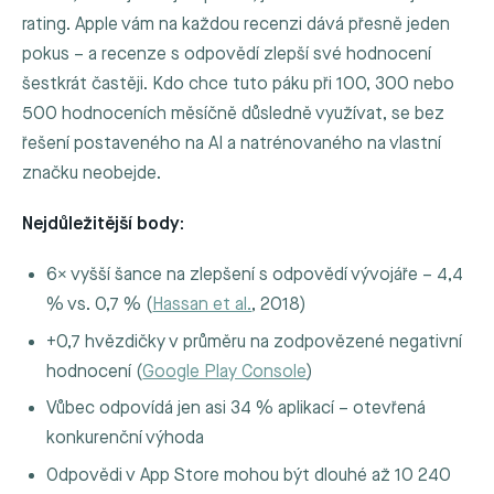
rating. Apple vám na každou recenzi dává přesně jeden
pokus – a recenze s odpovědí zlepší své hodnocení
šestkrát častěji. Kdo chce tuto páku při 100, 300 nebo
500 hodnoceních měsíčně důsledně využívat, se bez
řešení postaveného na AI a natrénovaného na vlastní
značku neobejde.
Nejdůležitější body:
6× vyšší šance na zlepšení s odpovědí vývojáře – 4,4
% vs. 0,7 % (
Hassan et al.
, 2018)
+0,7 hvězdičky v průměru na zodpovězené negativní
hodnocení (
Google Play Console
)
Vůbec odpovídá jen asi 34 % aplikací – otevřená
konkurenční výhoda
Odpovědi v App Store mohou být dlouhé až 10 240