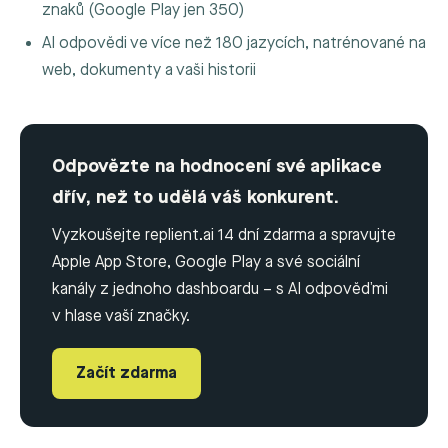
znaků (Google Play jen 350)
AI odpovědi ve více než 180 jazycích, natrénované na
web, dokumenty a vaši historii
Odpovězte na hodnocení své aplikace
dřív, než to udělá váš konkurent.
Vyzkoušejte replient.ai 14 dní zdarma a spravujte
Apple App Store, Google Play a své sociální
kanály z jednoho dashboardu – s AI odpověďmi
v hlase vaší značky.
Začít zdarma