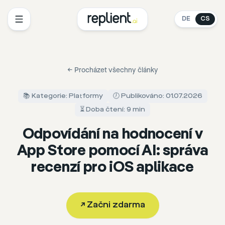
DE
CS
←
Procházet všechny články
📚 Kategorie: Platformy
🕖 Publikováno: 01.07.2026
⏳ Doba čtení: 9 min
Odpovídání na hodnocení v
App Store pomocí AI: správa
recenzí pro iOS aplikace
↗
Začni zdarma