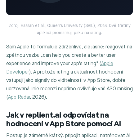
Zdroj: Hassan et al., Queen's University (SAIL), 2018. Dvě třetiny
aplikací promarňují páku na rating.
Sám Apple to formuluje zdrženlivě, ale jasně: reagovat na
zpětnou vazbu „can help you create a better user
experience and improve your app's rating" (
Apple
Developer
). A protože rating a aktuálnost hodnocení
vstupují jako signály do viditelnosti v App Store, dobře
udržovaná linie recenzí nepřímo ovlivňuje váš ASO ranking
(
App Radar
, 2026).
Jak v replient.ai odpovídat na
hodnocení v App Store pomocí AI
Postup je záměrně krátký: připojit aplikaci, natrénovat AI