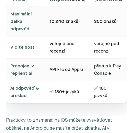
Maximální
délka
10 240 znaků
350 znaků
odpovědi
veřejně pod
veřejně pod
Viditelnost
recenzí
recenzí
Propojení v
přístup k Play
API klíč od Applu
replient.ai
Console
AI odpověď &
✅ 180+
✅ 180+ jazyků
překlad
jazyků
Prakticky to znamená: na iOS můžete vysvětlovat
obšírně, na Androidu se musíte držet zkrátka. AI v