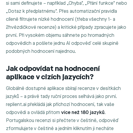
si sami definujete – například „Chyba", „Přání funkce" nebo
„Dotaz k předplatnému". Přes automatizační pravidla
cíleně filtrujete nízké hodnocení (třeba všechny 1- a
2hvězdičkové recenze) a kritické případy zpracujete jako
první. Při vysokém objemu sáhnete po hromadných
odpovědích a pošlete jednu AI odpověď celé skupině
podobných hodnocení najednou.
Jak odpovídat na hodnocení
aplikace v cizích jazycích?
Globálně dostupné aplikace sbírají recenze v desítkách
jazyků – a právě tady ruční proces selhává jako první.
replient.ai překládá jak příchozí hodnocení, tak vaše
odpovědi a ovládá přitom
více než 180 jazyků
.
Portugalskou recenzi si přečtete v češtině, odpověď
zformulujete v češtině a jedním kliknutím ji necháte