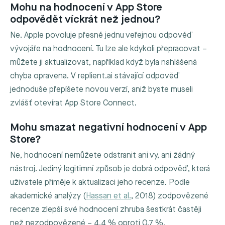
Mohu na hodnocení v App Store
odpovědět víckrát než jednou?
Ne. Apple povoluje přesně jednu veřejnou odpověď
vývojáře na hodnocení. Tu lze ale kdykoli přepracovat –
můžete ji aktualizovat, například když byla nahlášená
chyba opravena. V replient.ai stávající odpověď
jednoduše přepíšete novou verzí, aniž byste museli
zvlášť otevírat App Store Connect.
Mohu smazat negativní hodnocení v App
Store?
Ne, hodnocení nemůžete odstranit ani vy, ani žádný
nástroj. Jediný legitimní způsob je dobrá odpověď, která
uživatele přiměje k aktualizaci jeho recenze. Podle
akademické analýzy (
Hassan et al.
, 2018) zodpovězené
recenze zlepší své hodnocení zhruba šestkrát častěji
než nezodpovězené – 4,4 % oproti 0,7 %.