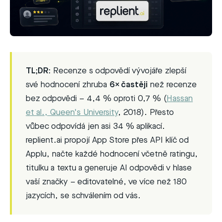
TL;DR:
Recenze s odpovědí vývojáře zlepší
své hodnocení zhruba
6× častěji
než recenze
bez odpovědi – 4,4 % oproti 0,7 % (
Hassan
et al., Queen's University
, 2018). Přesto
vůbec odpovídá jen asi 34 % aplikací.
replient.ai propojí App Store přes API klíč od
Applu, načte každé hodnocení včetně ratingu,
titulku a textu a generuje AI odpovědi v hlase
vaší značky – editovatelné, ve více než 180
jazycích, se schválením od vás.