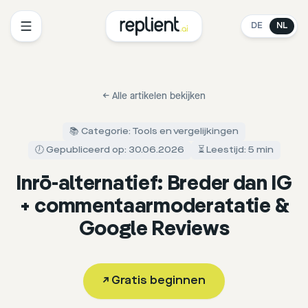
DE
NL
←
Alle artikelen bekijken
📚 Categorie: Tools en vergelijkingen
🕖 Gepubliceerd op: 30.06.2026
⏳ Leestijd: 5 min
Inrō-alternatief: Breder dan IG
+ commentaarmoderatatie &
Google Reviews
↗
Gratis beginnen