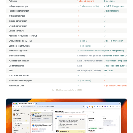
Platforms
1 (alleen Instagram)
8 platforms
Instagram-opmerkingen
✓ (1 antwoord/opmerking)
✓ tot 15 KI-suggesties
Facebook-opmerkingen
✗
✓ incl. Dark Posts
TikTok-opmerkingen
✗
✓
YouTube-opmerkingen
✗
✓
LinkedIn-opmerkingen
✗
✓
Google Reviews
✗
✓
App Store / Play Store Reviews
✗
✓
DM-automatisering (IG + FB)
✓ alleen IG
✓ IG + FB, 19 stappen
Comment-to-DM-funnels
✓ (kerneature)
✓
KI-antwoordsuggesties
✓ KI-commentaarbeantwoordingen
✓ tot 15 per opmerking
Brand-Voice-training
Kennisbank + veelgestelde vragen
4 bronnen (Geschiedenis, Web, 
Auto-Hide-opmerkingen
Basis (Trefwoord/Sentiment)
✓ 11 automatisering-acties
Sentimentanalyse
Basis
✓ KI-gebaseerd, auto-tagging
Talen
Meertalige KI (niet duidelijk)
183 talen
Meta Business Partner
✓
✓
Proactieve DM-campagnes
✓ (kerneature)
✗
Ingebouwde CRM
✓
✗ (Webhook/CRM-export)
Bron: Officiële productpagina's, mei 2026