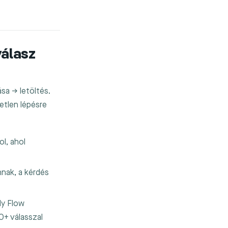
válasz
ása → letöltés.
etlen lépésre
ol, ahol
nnak, a kérdés
ly Flow
0+ válasszal