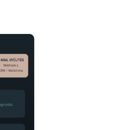
-MAIL GYŰJTÉS
Webhook a
CRM / Mailchimp
egnyitás