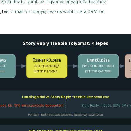
, kattintható gomb az ingyenes anyag letöltéséhez
jtés
, e-mail cím begyűjtése és webhook a CRM-be
Story Reply freebie folyamat: 4 lépés
ÜZENET KÜLDÉSE
LINK KÜLDÉSE
E
EPLY
UIDE“
Szia {{username}}!
PDF / útmutató / recept
Hier dein Freebie…
kattintáskövetéssel
ramon
Landingoldal vs Story Reply freebie kézbesítése
lépés, kb. 15% lemorzsolódás lépésenként
Story Reply: 1 lépés, 90% DM m
Források: Backlinko, LeadResponse, Salesforce, 2024/2025