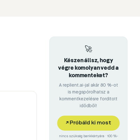
🚀
Készen állsz, hogy
végre komolyan vedd a
kommenteket?
A replient.ai-jal akár 80 %-ot
is megspórolhatsz a
kommentkezelésre fordított
idődből!
↗
Próbáld ki most
nincs szükség bankkártyára · 100 %-