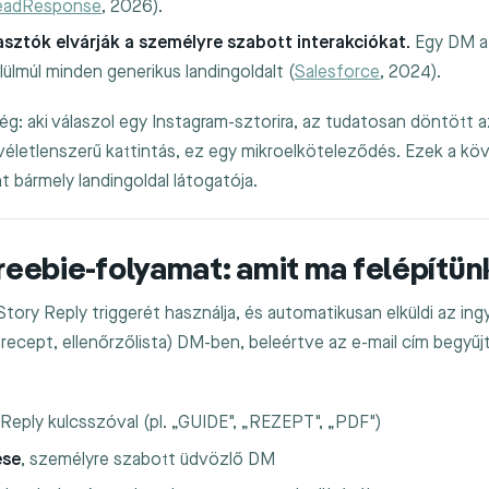
eadResponse
, 2026).
ztók elvárják a személyre szabott interakciókat.
Egy DM 
lülmúl minden generikus landingoldalt (
Salesforce
, 2024).
g: aki válaszol egy Instagram-sztorira, az tudatosan döntött a
véletlenszerű kattintás, ez egy mikroelköteleződés. Ezek a kö
 bármely landingoldal látogatója.
freebie-folyamat: amit ma felépítün
Story Reply triggerét használja, és automatikusan elküldi az i
recept, ellenőrzőlista) DM-ben, beleértve az e-mail cím begyűj
 Reply kulcsszóval (pl. „GUIDE", „REZEPT", „PDF")
ése
, személyre szabott üdvözlő DM