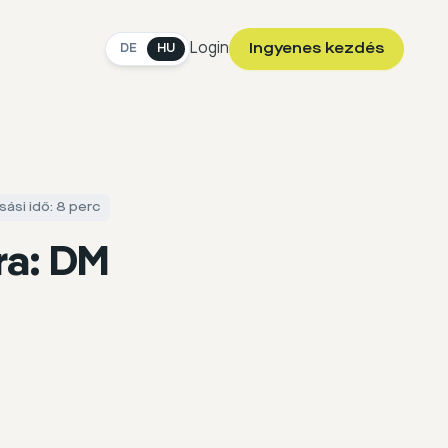
Login
Ingyenes kezdés
DE
HU
sási idő: 8 perc
ra: DM