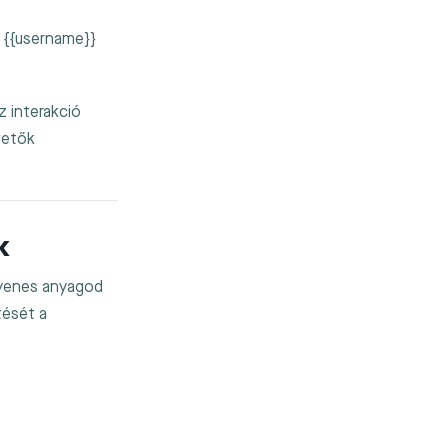
a
{{username}}
z interakció
vetők
k
ngyenes anyagod
tését a