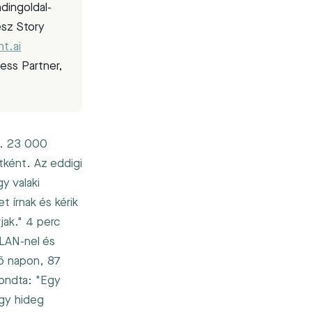
dingoldal-
ész Story
nt.ai
ess Partner,
l. 23 000
tként. Az eddigi
y valaki
t írnak és kérik
jak." 4 perc
PLAN-nel és
ső napon, 87
mondta: "Egy
gy hideg