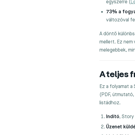
egyszerre (
L
73% a fogyas
változóval fe
A döntő különbsé
mellett. Ez nem 
melegebbek, mint
A teljes 
Ez a folyamat a 
(PDF, útmutató, 
listádhoz.
Indító
, Story
Üzenet küld