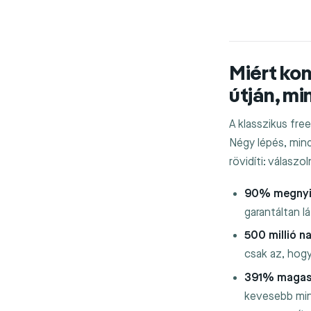
Miért kon
útján, mi
A klasszikus free
Négy lépés, mind
rövidíti: válaszoln
90% megnyit
garantáltan lá
500 millió n
csak az, hog
391% magasab
kevesebb mint