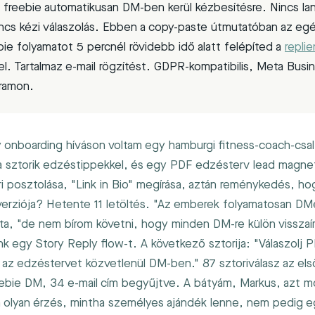
a freebie automatikusan DM-ben kerül kézbesítésre. Nincs lan
incs kézi válaszolás. Ebben a copy-paste útmutatóban az eg
ie folyamatot 5 percnél rövidebb idő alatt felépíted a
replie
l. Tartalmaz e-mail rögzítést. GDPR-kompatibilis, Meta Busin
gramon.
 onboarding híváson voltam egy hamburgi fitness-coach-csa
 sztorik edzéstippekkel, és egy PDF edzésterv lead magne
ri posztolása, "Link in Bio" megírása, aztán reménykedés, hog
nverziója? Hetente 11 letöltés. "Az emberek folyamatosan DMe
ta, "de nem bírom követni, hogy minden DM-re külön visszaír
unk egy Story Reply flow-t. A következő sztorija: "Válaszolj 
az edzéstervet közvetlenül DM-ben." 87 sztoriválasz az el
eebie DM, 34 e-mail cím begyűjtve. A bátyám, Markus, azt 
 olyan érzés, mintha személyes ajándék lenne, nem pedig e