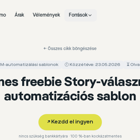
mo
Árak
Vélemények
Források
←
Összes cikk böngészése
 DM-automatizálási sablonok
🕖 Közzétéve: 23.05.2026
⏳ Olva
nes freebie Story-válasz
automatizációs sablon
↗
Kezdd el ingyen
nincs szükség bankkártyára · 100 %-ban kockázatmentes