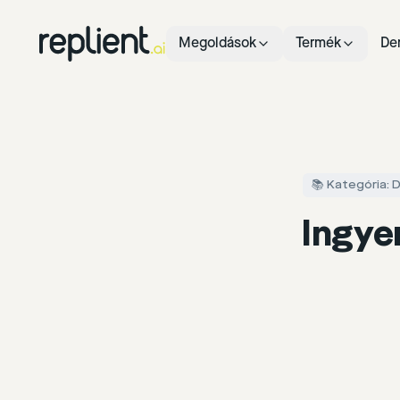
Megoldások
Termék
De
📚 Kategória:
Ingye