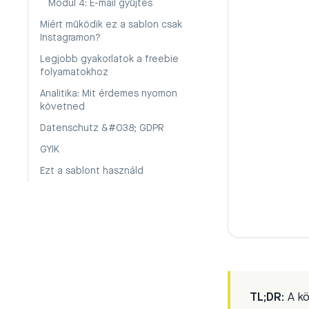
Modul 4: E-mail gyűjtés
Miért működik ez a sablon csak
Instagramon?
Legjobb gyakorlatok a freebie
folyamatokhoz
Analitika: Mit érdemes nyomon
követned
Datenschutz &#038; GDPR
GYIK
Ezt a sablont használd
TL;DR:
A kö