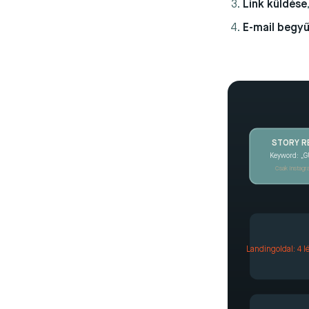
Link küldése
E-mail begyű
STORY R
Keyword: „G
Csak Instag
Landingoldal: 4 