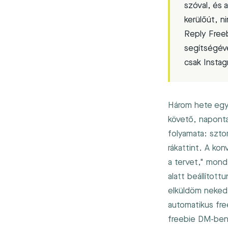
szóval, és 
kerülőút, n
Reply Freeb
segítségéve
csak Insta
Három hete egy
követő, naponta
folyamata: szto
rákattint. A ko
a tervet," mond
alatt beállított
elküldöm neked 
automatikus fr
freebie DM-ben