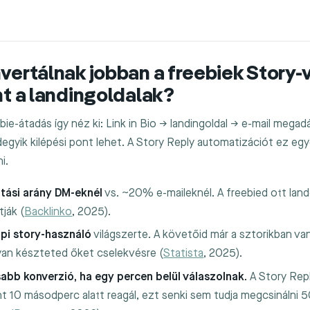
vertálnak jobban a freebiek Story-
nt a landingoldalak?
bie-átadás így néz ki: Link in Bio → landingoldal → e-mail megad
egyik kilépési pont lehet. A Story Reply automatizációt ez egy
i.
ási arány DM-eknél
vs. ~20% e-maileknél. A freebied ott land
tják (
Backlinko
, 2025).
api story-használó
világszerte. A követőid már a sztorikban va
yan készteted őket cselekvésre (
Statista
, 2025).
b konverzió, ha egy percen belül válaszolnak.
A Story Rep
 10 másodperc alatt reagál, ezt senki sem tudja megcsinálni 5