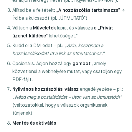
és adjon neki egy nevet (pl. „Ingyenes-DM-Flow”).
Állítsd be a feltételt:
„A hozzászólás tartalmazza”
→
Írd be a kulcsszót (pl. „ÚTMUTATÓ”)
Váltson a
Műveletek
lapra, és válassza
a „Privát
üzenet küldése”
lehetőséget.“
Küldd el a DM-edet – pl.:
„Szia, köszönöm a
hozzászólásodat! Itt a link az útmutatódhoz.”
Opcionális: Adjon hozzá egy
gombot
, amely
közvetlenül a webhelyére mutat, vagy csatoljon egy
PDF-fájlt.
Nyilvános hozzászólási válasz
engedélyezése – pl.:
„Nézd meg a postaládádat – úton van az útmutatód!”
(változatokkal, hogy a válaszok organikusnak
tűnjenek)
Mentés és aktiválás