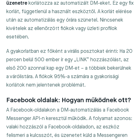
üzenetre
korlátozza az automatizált DM-eket. Ez egy fix
korlát, függetlenül a használt eszköztől. A korlát elérése
után az automatizálás egy órára szünetel. Nincsenek
kivételek az ellenőrzött fiókok vagy üzleti profilok
esetében.
A gyakorlatban ez főként a virális posztokat érinti: Ha 20
percen belül 500 ember ír egy „LINK” hozzászólást, az
első 200 azonnal kap egy DM-et – a többiek bekerülnek
a várólistára. A fiókok 95%-a számára a gyakorisági
korlátok nem jelentenek problémát.
Facebook oldalak: Hogyan működnek ott?
A Facebook-oldalakon a DM-automatizálás a Facebook
Messenger API-n keresztül működik. A folyamat azonos:
valaki hozzászól a Facebook-oldaladon, az eszköz
felismeri a kulcsszót, és üzenetet küld a Messengeren