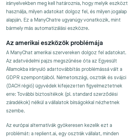
irányelvekben meg kell határoznia, hogy melyik eszközt
használja, milyen adatokat dolgoz fel, és milyen jogalap
alapján. Ez a ManyChatre ugyanúgy vonatkozik, mint
bármely más automatizálási eszközre.
Az amerikai eszközök problémája
A ManyChat amerikai szervereken dolgoz fel adatokat.
Az adatvédelmi pajzs megszűnése óta az Egyesült
Államokba irányuló adattovábbítás problémássá vált a
GDPR szempontjából. Németországi, osztrák és svájci
(DACH régió) ügyvédek kifejezetten figyelmeztetnek
erre: További biztosítékok (pl. standard szerződési
záradékok) nélkül a vállalatok bírságokkal nézhetnek
szembe.
Az európai alternatívák gyökeresen kezelik ezt a
problémát: a replient.ai, egy osztrák vállalat, minden