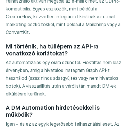
felhasználó aktívan megadja az e-mail címét, az GDPR-
kompatibilis. Egyes eszközök, mint például a
CreatorFlow, közvetlen integrációt kínálnak az e-mail
marketing eszközökkel, mint például a Mailchimp vagy a
ConvertKit.
Mi történik, ha túllépem az API-ra
vonatkozó korlátokat?
Az automatizálás egy órára szünetel. Fióktiltás nem lesz
érvényben, amíg a hivatalos Instagram Graph API-t
használod (azaz nincs adatgyűjtés vagy nem hivatalos
botok). A visszaállítás után a várólistán maradt DM-ek
elküldésre kerülnek.
A DM Automation hirdetésekkel is
működik?
Igen – és ez az egyik legerősebb felhasználási eset. Az