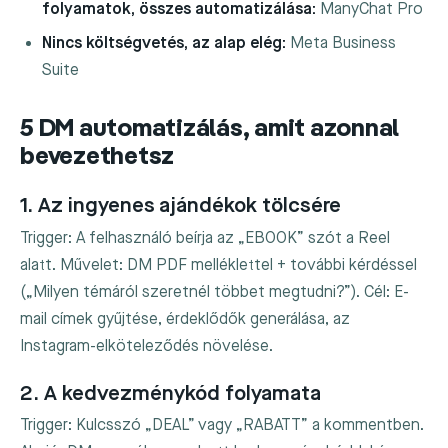
folyamatok, összes automatizálása:
ManyChat Pro
Nincs költségvetés, az alap elég:
Meta Business
Suite
5 DM automatizálás, amit azonnal
bevezethetsz
1. Az ingyenes ajándékok tölcsére
Trigger: A felhasználó beírja az „EBOOK” szót a Reel
alatt. Művelet: DM PDF melléklettel + további kérdéssel
(„Milyen témáról szeretnél többet megtudni?”). Cél: E-
mail címek gyűjtése, érdeklődők generálása, az
Instagram-elköteleződés növelése.
2. A kedvezménykód folyamata
Trigger: Kulcsszó „DEAL” vagy „RABATT” a kommentben.