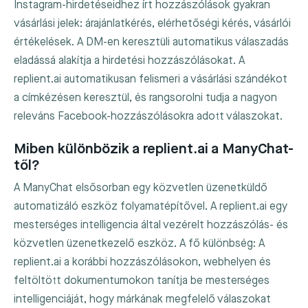
Instagram-hirdetéseidhez írt hozzászólások gyakran
vásárlási jelek: árajánlatkérés, elérhetőségi kérés, vásárlói
értékelések. A DM-en keresztüli automatikus válaszadás
eladássá alakítja a hirdetési hozzászólásokat. A
replient.ai automatikusan felismeri a vásárlási szándékot
a címkézésen keresztül, és rangsorolni tudja a nagyon
releváns Facebook-hozzászólásokra adott válaszokat.
Miben különbözik a replient.ai a ManyChat-
től?
A ManyChat elsősorban egy közvetlen üzenetküldő
automatizáló eszköz folyamatépítővel. A replient.ai egy
mesterséges intelligencia által vezérelt hozzászólás- és
közvetlen üzenetkezelő eszköz. A fő különbség: A
replient.ai a korábbi hozzászólásokon, webhelyen és
feltöltött dokumentumokon tanítja be mesterséges
intelligenciáját, hogy márkának megfelelő válaszokat