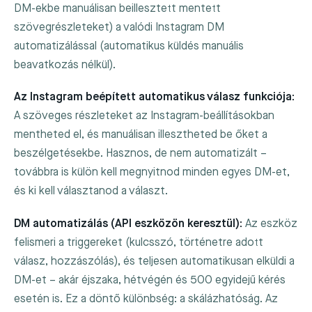
DM-ekbe manuálisan beillesztett mentett
szövegrészleteket) a valódi Instagram DM
automatizálással (automatikus küldés manuális
beavatkozás nélkül).
Az Instagram beépített automatikus válasz funkciója:
A szöveges részleteket az Instagram-beállításokban
mentheted el, és manuálisan illesztheted be őket a
beszélgetésekbe. Hasznos, de nem automatizált –
továbbra is külön kell megnyitnod minden egyes DM-et,
és ki kell választanod a választ.
DM automatizálás (API eszközön keresztül):
Az eszköz
felismeri a triggereket (kulcsszó, történetre adott
válasz, hozzászólás), és teljesen automatikusan elküldi a
DM-et – akár éjszaka, hétvégén és 500 egyidejű kérés
esetén is. Ez a döntő különbség: a skálázhatóság. Az