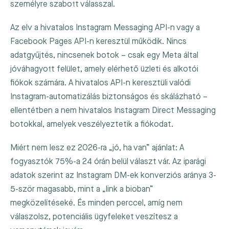
személyre szabott válasszal.
Az elv a hivatalos Instagram Messaging API-n vagy a
Facebook Pages API-n keresztül működik. Nincs
adatgyűjtés, nincsenek botok – csak egy Meta által
jóváhagyott felület, amely elérhető üzleti és alkotói
fiókok számára. A hivatalos API-n keresztüli valódi
Instagram-automatizálás biztonságos és skálázható –
ellentétben a nem hivatalos Instagram Direct Messaging
botokkal, amelyek veszélyeztetik a fiókodat.
Miért nem lesz ez 2026-ra „jó, ha van” ajánlat: A
fogyasztók 75%-a 24 órán belül választ vár. Az iparági
adatok szerint az Instagram DM-ek konverziós aránya 3-
5-ször magasabb, mint a „link a bioban”
megközelítéseké. És minden perccel, amíg nem
válaszolsz, potenciális ügyfeleket veszítesz a