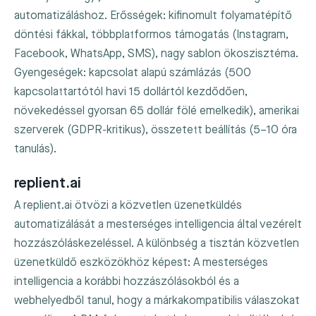
automatizáláshoz. Erősségek: kifinomult folyamatépítő
döntési fákkal, többplatformos támogatás (Instagram,
Facebook, WhatsApp, SMS), nagy sablon ökoszisztéma.
Gyengeségek: kapcsolat alapú számlázás (500
kapcsolattartótól havi 15 dollártól kezdődően,
növekedéssel gyorsan 65 dollár fölé emelkedik), amerikai
szerverek (GDPR-kritikus), összetett beállítás (5–10 óra
tanulás).
replient.ai
A replient.ai ötvözi a közvetlen üzenetküldés
automatizálását a mesterséges intelligencia által vezérelt
hozzászóláskezeléssel. A különbség a tisztán közvetlen
üzenetküldő eszközökhöz képest: A mesterséges
intelligencia a korábbi hozzászólásokból és a
webhelyedből tanul, hogy a márkakompatibilis válaszokat