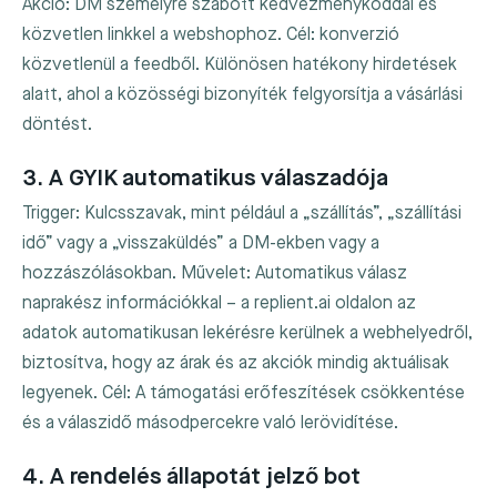
Akció: DM személyre szabott kedvezménykóddal és
közvetlen linkkel a webshophoz. Cél: konverzió
közvetlenül a feedből. Különösen hatékony hirdetések
alatt, ahol a közösségi bizonyíték felgyorsítja a vásárlási
döntést.
3. A GYIK automatikus válaszadója
Trigger: Kulcsszavak, mint például a „szállítás”, „szállítási
idő” vagy a „visszaküldés” a DM-ekben vagy a
hozzászólásokban. Művelet: Automatikus válasz
naprakész információkkal – a replient.ai oldalon az
adatok automatikusan lekérésre kerülnek a webhelyedről,
biztosítva, hogy az árak és az akciók mindig aktuálisak
legyenek. Cél: A támogatási erőfeszítések csökkentése
és a válaszidő másodpercekre való lerövidítése.
4. A rendelés állapotát jelző bot