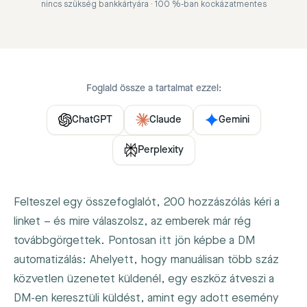
nincs szükség bankkártyára · 100 %-ban kockázatmentes
Foglald össze a tartalmat ezzel:
ChatGPT
Claude
Gemini
Perplexity
Felteszel egy összefoglalót, 200 hozzászólás kéri a
linket – és mire válaszolsz, az emberek már rég
továbbgörgettek. Pontosan itt jön képbe a DM
automatizálás: Ahelyett, hogy manuálisan több száz
közvetlen üzenetet küldenél, egy eszköz átveszi a
DM-en keresztüli küldést, amint egy adott esemény