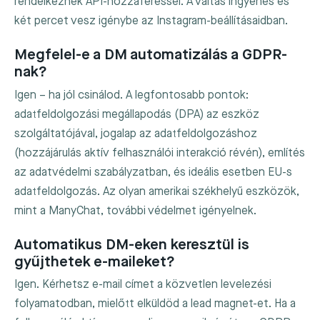
rendelkeznek API-hozzáféréssel. A váltás ingyenes és
két percet vesz igénybe az Instagram-beállításaidban.
Megfelel-e a DM automatizálás a GDPR-
nak?
Igen – ha jól csinálod. A legfontosabb pontok:
adatfeldolgozási megállapodás (DPA) az eszköz
szolgáltatójával, jogalap az adatfeldolgozáshoz
(hozzájárulás aktív felhasználói interakció révén), említés
az adatvédelmi szabályzatban, és ideális esetben EU-s
adatfeldolgozás. Az olyan amerikai székhelyű eszközök,
mint a ManyChat, további védelmet igényelnek.
Automatikus DM-eken keresztül is
gyűjthetek e-maileket?
Igen. Kérhetsz e-mail címet a közvetlen levelezési
folyamatodban, mielőtt elküldöd a lead magnet-et. Ha a