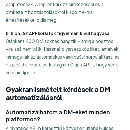
csapatodnak. A replient.ai ezt címkézéssel és a
címkézett hozzászólásokról küldött e-mail
értesítésekkel oldja meg.
5. hiba: Az API-korlátok figyelmen kívül hagyása.
Óránként 200 DM soknak hangzik – amíg a posztod
virálissá nem válik. Használj olyan eszközöket, amelyek
támogatják az automatikus várakozási sorba állítást, és
használd a hivatalos Instagram Graph API-t, hogy senki
se maradjon le.
Gyakran ismételt kérdések a DM
automatizálásról
Automatizálhatom a DM-eket minden
platformon?
A hivatalos API-n keresztüli közvetlen üzenetküldési