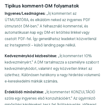
Tipikus komment-DM folyamatok
Ingyenes/Leadmágnes:
„Írj kommentet az
ÚTMUTATÓRA, és elküldöm neked az ingyenes PDF
útmutatót DM-ben.” A felhasználó kommentel, és
automatikusan kap egy DM-et letöltési linkkel vagy
csatolt PDF-fel. Így generálhatsz leadeket közvetlenül
az Instagramról – külső landing page nélkül.
Kedvezménykód kézbesítése:
„Írj kommentet 10%
kedvezményért.” A DM tartalmazza a személyre szabott
kedvezménykódot, valamint egy közvetlen linket az
üzlethez. Különösen hatékony a nagy hirdetési volumenű
e-kereskedelmi márkák számára.
Érdeklődő minősítése:
„Írj kommentet KONZULTÁCIÓ
szóra egy ingyenes első konzultációért.” Az ügyintéző
minősítési kérdéseket tesz fel (költségvetés, időkeret,