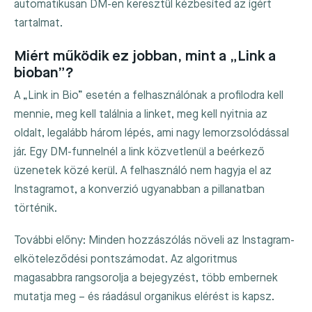
automatikusan DM-en keresztül kézbesíted az ígért
tartalmat.
Miért működik ez jobban, mint a „Link a
bioban”?
A „Link in Bio” esetén a felhasználónak a profilodra kell
mennie, meg kell találnia a linket, meg kell nyitnia az
oldalt, legalább három lépés, ami nagy lemorzsolódással
jár. Egy DM-funnelnél a link közvetlenül a beérkező
üzenetek közé kerül. A felhasználó nem hagyja el az
Instagramot, a konverzió ugyanabban a pillanatban
történik.
További előny: Minden hozzászólás növeli az Instagram-
elköteleződési pontszámodat. Az algoritmus
magasabbra rangsorolja a bejegyzést, több embernek
mutatja meg – és ráadásul organikus elérést is kapsz.