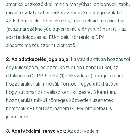
amerikai eszközökkel, mint a ManyChat, ez bonyolultabb,
mivel az adatokat amerikai szervereken dolgozzák fel.
Az EU-ban működő eszközök, mint például a replient.ai
(ausztriai székhelyű), egyértelmű előnyt kínálnak itt – az
adatfeldolgozás az EU-n belül történik, a DPA
alapértelmezés szerint elérhető.
2. Az adatkezelés jogalapja:
Ha valaki aktívan hozzászól
egy kulcsszóra, és ezzel közvetlen üzenetet kér, az
általában a GDPR 6. cikk (1) bekezdés a) pontja szerinti
hozzájárulásnak minősül. Fontos: Tegye átláthatóvá,
hogy automatizált válasz kerül küldésre. A kéretlen,
hozzájárulás nélküli tömeges közvetlen üzenetek
nemcsak API-sértést, hanem GDPR-problémát is
jelentenek.
3. Adatvédelmi irányelvek:
Az adatvédelmi