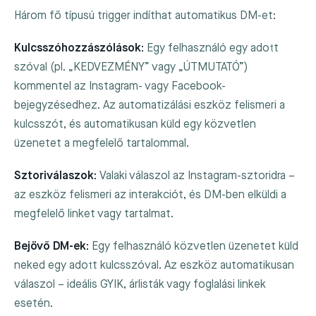
Három fő típusú trigger indíthat automatikus DM-et:
Kulcsszóhozzászólások:
Egy felhasználó egy adott
szóval (pl. „KEDVEZMÉNY” vagy „ÚTMUTATÓ”)
kommentel az Instagram- vagy Facebook-
bejegyzésedhez. Az automatizálási eszköz felismeri a
kulcsszót, és automatikusan küld egy közvetlen
üzenetet a megfelelő tartalommal.
Sztoriválaszok:
Valaki válaszol az Instagram-sztoridra –
az eszköz felismeri az interakciót, és DM-ben elküldi a
megfelelő linket vagy tartalmat.
Bejövő DM-ek:
Egy felhasználó közvetlen üzenetet küld
neked egy adott kulcsszóval. Az eszköz automatikusan
válaszol – ideális GYIK, árlisták vagy foglalási linkek
esetén.