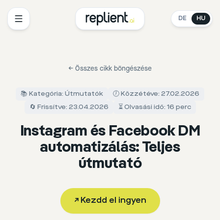
DE
HU
←
Összes cikk böngészése
📚 Kategória: Útmutatók
🕖 Közzétéve: 27.02.2026
🔄 Frissítve: 23.04.2026
⏳ Olvasási idő: 16 perc
Instagram és Facebook DM
automatizálás: Teljes
útmutató
↗
Kezdd el ingyen