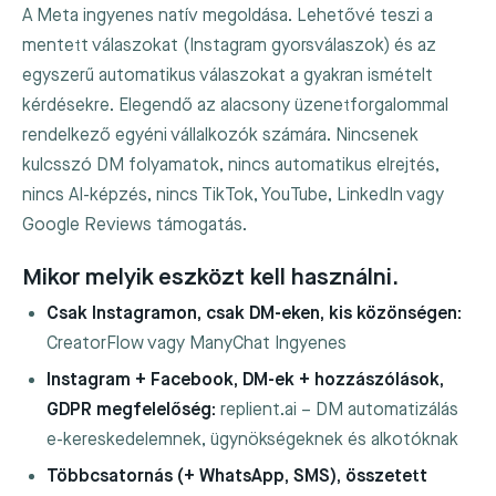
A Meta ingyenes natív megoldása. Lehetővé teszi a
mentett válaszokat (Instagram gyorsválaszok) és az
egyszerű automatikus válaszokat a gyakran ismételt
kérdésekre. Elegendő az alacsony üzenetforgalommal
rendelkező egyéni vállalkozók számára. Nincsenek
kulcsszó DM folyamatok, nincs automatikus elrejtés,
nincs AI-képzés, nincs TikTok, YouTube, LinkedIn vagy
Google Reviews támogatás.
Mikor melyik eszközt kell használni.
Csak Instagramon, csak DM-eken, kis közönségen:
CreatorFlow vagy ManyChat Ingyenes
Instagram + Facebook, DM-ek + hozzászólások,
GDPR megfelelőség:
replient.ai – DM automatizálás
e-kereskedelemnek, ügynökségeknek és alkotóknak
Többcsatornás (+ WhatsApp, SMS), összetett