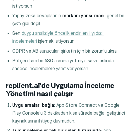
istiyorsun
Yapay zeka cevaplarının
markanı yansıtması
, genel bir
çıktı gibi değil
Sen
duygu analiziyle önceliklendirilen 1 yıldızlı
incelemeleri
işlemek istiyorsun
GDPR ve AB sunucuları şirketin için bir zorunluluksa
Bütçen tam bir ASO aracına yetmiyorsa ve aslında
sadece incelemelere yanıt veriyorsan
replient.ai'de Uygulama İnceleme
Yönetimi nasıl çalışır
Uygulamaları bağla
: App Store Connect ve Google
Play Console'u 3 dakikadan kısa sürede bağla, geliştirici
kaynaklarına ihtiyaç duymadan.
Tüm incelemeler tek bir gelen kutusunda
: App