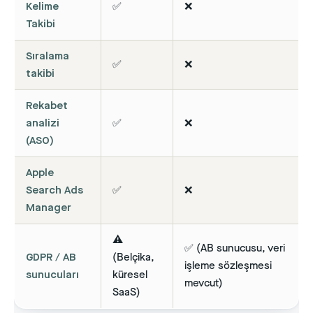
Kelime
✅
❌
Takibi
Sıralama
✅
❌
takibi
Rekabet
analizi
✅
❌
(ASO)
Apple
Search Ads
✅
❌
Manager
⚠️
✅ (AB sunucusu, veri
GDPR / AB
(Belçika,
işleme sözleşmesi
sunucuları
küresel
mevcut)
SaaS)