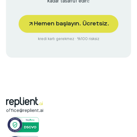
kadar tasarruf edin!
Hemen başlayın. Ücretsiz.
kredi kartı gerekmez · %100 risksiz
office@replient.ai