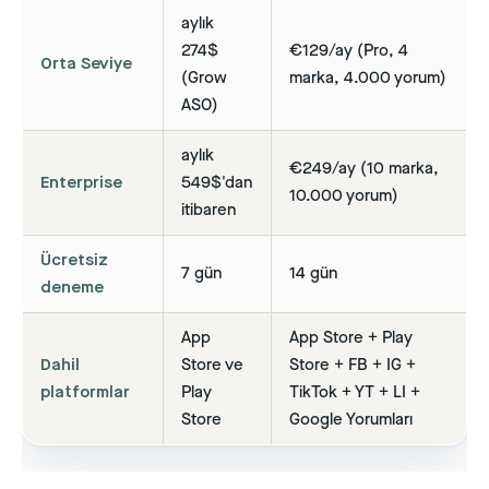
aylık
274$
€129/ay (Pro, 4
Orta Seviye
(Grow
marka, 4.000 yorum)
ASO)
aylık
€249/ay (10 marka,
Enterprise
549$'dan
10.000 yorum)
itibaren
Ücretsiz
7 gün
14 gün
deneme
App
App Store + Play
Dahil
Store ve
Store + FB + IG +
platformlar
Play
TikTok + YT + LI +
Store
Google Yorumları