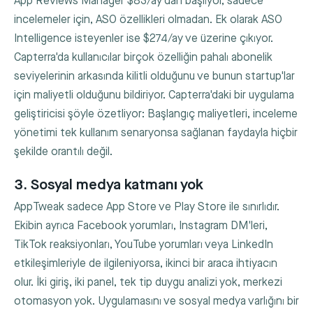
App Reviews Manager $83/ay'dan başlıyor, sadece
incelemeler için, ASO özellikleri olmadan. Ek olarak ASO
Intelligence isteyenler ise $274/ay ve üzerine çıkıyor.
Capterra'da kullanıcılar birçok özelliğin pahalı abonelik
seviyelerinin arkasında kilitli olduğunu ve bunun startup'lar
için maliyetli olduğunu bildiriyor. Capterra'daki bir uygulama
geliştiricisi şöyle özetliyor: Başlangıç maliyetleri, inceleme
yönetimi tek kullanım senaryonsa sağlanan faydayla hiçbir
şekilde orantılı değil.
3. Sosyal medya katmanı yok
AppTweak sadece App Store ve Play Store ile sınırlıdır.
Ekibin ayrıca Facebook yorumları, Instagram DM'leri,
TikTok reaksiyonları, YouTube yorumları veya LinkedIn
etkileşimleriyle de ilgileniyorsa, ikinci bir araca ihtiyacın
olur. İki giriş, iki panel, tek tip duygu analizi yok, merkezi
otomasyon yok. Uygulamasını ve sosyal medya varlığını bir