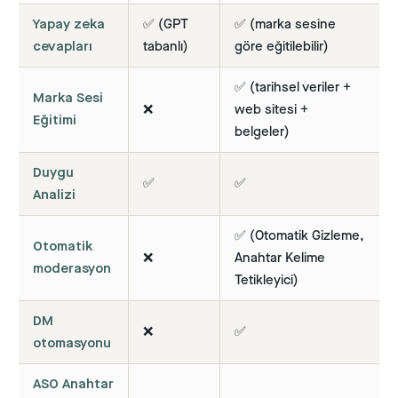
Yapay zeka
✅ (GPT
✅ (marka sesine
cevapları
tabanlı)
göre eğitilebilir)
✅ (tarihsel veriler +
Marka Sesi
❌
web sitesi +
Eğitimi
belgeler)
Duygu
✅
✅
Analizi
✅ (Otomatik Gizleme,
Otomatik
❌
Anahtar Kelime
moderasyon
Tetikleyici)
DM
❌
✅
otomasyonu
ASO Anahtar