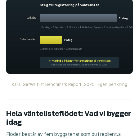
Steg till registrering på väntelistan
Länk i bio
7 steg
1. Se inlägg → 2. Öppna bio → 3. Hitta länk → 4. Webbläsare öppnas → 5. Ladda landningssida → 6. Fyll i formulä
DM-automation
2 steg
1. Kommentera nyckelord → 2. Öppna länk i DM
71 % mindre friktion = fler anmälningar till väntelistan
Väntelistesidor konverterar 2,7x bättre (GetWaitlist, 2025)
Källa: GetWaitlist Benchmark Report, 2025 · Egen beräkning
Hela väntelisteflödet: Vad vi bygger
idag
Flödet består av fem byggstenar som du i replient.ai