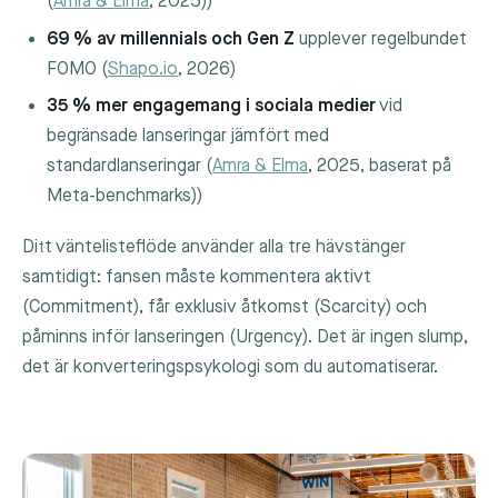
(
Amra & Elma
, 2025))
69 % av millennials och Gen Z
upplever regelbundet
FOMO (
Shapo.io
, 2026)
35 % mer engagemang i sociala medier
vid
begränsade lanseringar jämfört med
standardlanseringar (
Amra & Elma
, 2025, baserat på
Meta-benchmarks))
Ditt väntelisteflöde använder alla tre hävstänger
samtidigt: fansen måste kommentera aktivt
(Commitment), får exklusiv åtkomst (Scarcity) och
påminns inför lanseringen (Urgency). Det är ingen slump,
det är konverteringspsykologi som du automatiserar.