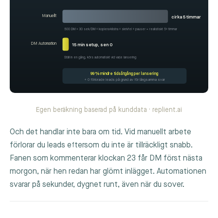
Manuellt
cirka 5 timmar
500 DM × 30 sek/DM + kopiera-klistra + skrivfel + pauser = realistiskt 5+ timmar
DM Automation
15 min setup, sen 0
Ställ in en gång, körs automatiskt vid varje lansering
99 % mindre tidsåtgång per lansering
+ 0 förlorade leads på grund av för långsamma svar
Egen beräkning baserad på kunddata · replient.ai
Och det handlar inte bara om tid. Vid manuellt arbete
förlorar du leads eftersom du inte är tillräckligt snabb.
Fanen som kommenterar klockan 23 får DM först nästa
morgon, när hen redan har glömt inlägget. Automationen
svarar på sekunder, dygnet runt, även när du sover.