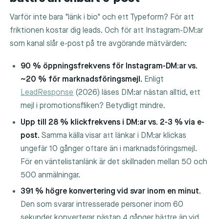
Varför inte bara "länk i bio" och ett Typeform? För att
friktionen kostar dig leads. Och för att Instagram-DM:ar
som kanal slår e-post på tre avgörande mätvärden:
90 % öppningsfrekvens för Instagram-DM:ar vs.
~20 % för marknadsföringsmejl.
Enligt
LeadResponse
(2026) läses DM:ar nästan alltid, ett
mejl i promotionsfliken? Betydligt mindre.
Upp till 28 % klickfrekvens i DM:ar vs. 2-3 % via e-
post.
Samma källa visar att länkar i DM:ar klickas
ungefär 10 gånger oftare än i marknadsföringsmejl.
För en väntelistanlänk är det skillnaden mellan 50 och
500 anmälningar.
391 % högre konvertering vid svar inom en minut.
Den som svarar intresserade personer inom 60
sekunder konverterar nästan 4 gånger bättre än vid