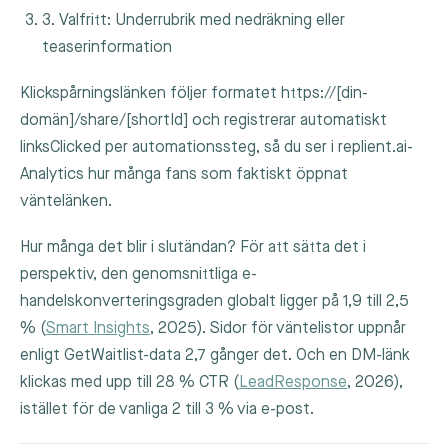
3. Valfritt: Underrubrik med nedräkning eller
teaserinformation
Klickspårningslänken följer formatet
https://[din-
domän]/share/[shortId]
och registrerar automatiskt
linksClicked
per automationssteg, så du ser i replient.ai-
Analytics hur många fans som faktiskt öppnat
väntelänken.
Hur många det blir i slutändan? För att sätta det i
perspektiv, den genomsnittliga e-
handelskonverteringsgraden globalt ligger på 1,9 till 2,5
% (
Smart Insights
, 2025). Sidor för väntelistor uppnår
enligt GetWaitlist-data 2,7 gånger det. Och en DM-länk
klickas med upp till 28 % CTR (
LeadResponse
, 2026),
istället för de vanliga 2 till 3 % via e-post.