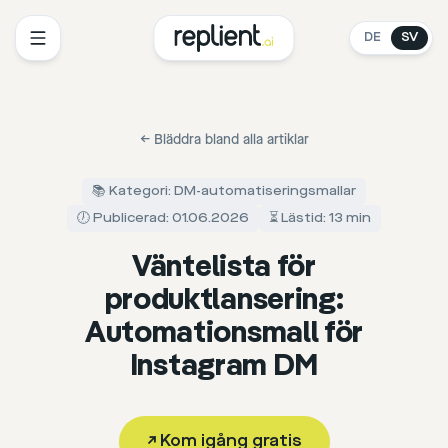
DE
SV
←
Bläddra bland alla artiklar
📚 Kategori: DM-automatiseringsmallar
🕖 Publicerad: 01.06.2026
⏳ Lästid: 13 min
Väntelista för
produktlansering:
Automationsmall för
Instagram DM
↗
Kom igång gratis