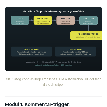
Väntelista för produktlansering: 5-stegs DM-flöde
TRIGGER
SEND MESSAGE
SKICKA LÄNK
SAMLA E-POST
Kommentar
Hej {{username}} 👋
Väntelista-URL
Webhook →
„WARTELISTE“
Du är med på listan!
+ Klickspårning
Mailchimp/Klaviyo
TIDSFÖRDRÖJNING + REMINDER
Vänta X dagar → "Imorgon är det dags!"
Resultat för följaren
Resultat för dig
Vänteliste-länk på sekunder + påminnelse
Förkvalificerad e-postlista + DM-kanal
På lanseringsdagen = inget missat
för lanseringspush = mätbart fler försäljningar
Uppstartstid: ~15 min · Kör automatiskt 24/7 · Ingen manuell DM-skrivning längre
replient.ai · Meta Business Partner · GDPR-kompatibel
Alla 5 steg kopplas ihop i replient.ai DM Automation Builder med
dra och släpp..
Modul 1: Kommentar-trigger,