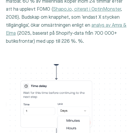
mätbar. 60 % av millennials köper inom 24 timmar efter
att ha upplevt FOMO (
Shapo.io, citerat i OptinMonster
,
2026). Budskap om knapphet, som 'endast X stycken
tillgängliga', ökar omsättningen enligt en
analys av Amra &
Elma
(2025, baserat på Shopify-data från 700 000+
butiksfrontar) med upp till 226 %. %.