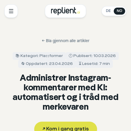
DE
NO
←
Bla gjennom alle artikler
📚 Kategori: Plattformer
🕖 Publisert: 10.03.2026
🔄 Oppdatert: 23.04.2026
⏳ Lesetid: 7 min
Administrer Instagram-
kommentarer med KI:
automatisert og i tråd med
merkevaren
↗
Kom i gang gratis