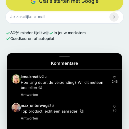
Gratis starten met Google
80% minder tijd kwijt
In jouw merkstem
Goedkeuren of autopilot
Kommentare
lena.kreativ
2 u
248
Hoe lang duurt de verzending? Wil dit meteen
bestellen 😍
Antworten
max_unterwegs
1 u
96
Top product, echt een aanrader! 🙌
Antworten