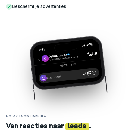
Beschermt je advertenties
9:41
deine.marke
Antwortet automatisch
d
HEUTE, 14:02
Nachricht …
DM-AUTOMATISERING
Van reacties naar
leads
.