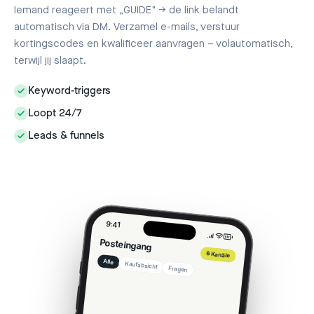
Iemand reageert met „GUIDE" → de link belandt
automatisch via DM. Verzamel e-mails, verstuur
kortingscodes en kwalificeer aanvragen – volautomatisch,
terwijl jij slaapt.
Keyword-triggers
Loopt 24/7
Leads & funnels
9:41
Posteingang
6 Kanäle
Alle
Kaufabsicht
Fragen