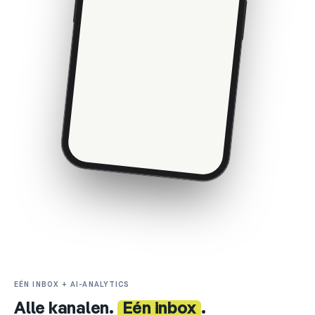
Kaufabsicht
42 %
Fragen
31 %
Spam (verborgen)
12 %
EÉN INBOX + AI-ANALYTICS
Alle kanalen.
Eén inbox
.