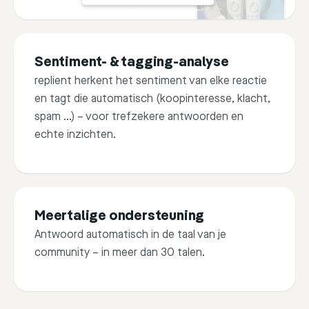
Sentiment- & tagging-analyse
replient herkent het sentiment van elke reactie
en tagt die automatisch (koopinteresse, klacht,
spam …) – voor trefzekere antwoorden en
echte inzichten.
3
Juan Castro
Meertalige ondersteuning
I love this product. i alway
Antwoord automatisch in de taal van je
something like this but ....
community – in meer dan 30 talen.