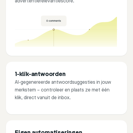
advertentierelevantiescore.
0
comments
1-klik-antwoorden
AI-gegenereerde antwoordsuggesties in jouw
merkstem – controleer en plaats ze met één
klik, direct vanuit de inbox.
Favorite answer
Alterna
Thank yo
Eigen automatiseringen