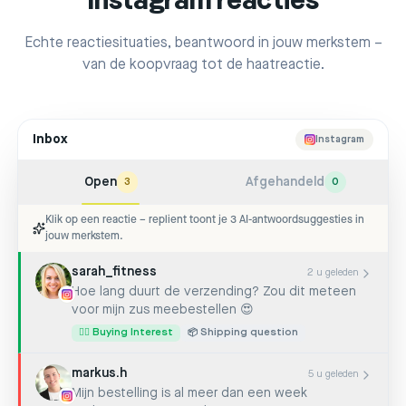
Instagram reacties
Echte reactiesituaties, beantwoord in jouw merkstem –
van de koopvraag tot de haatreactie.
Inbox
Instagram
Open
Afgehandeld
3
0
Klik op een reactie – replient toont je 3 AI-antwoordsuggesties in
jouw merkstem.
sarah_fitness
2 u geleden
Hoe lang duurt de verzending? Zou dit meteen
voor mijn zus meebestellen 😍
☝🏼 Buying Interest
📦 Shipping question
markus.h
5 u geleden
Mijn bestelling is al meer dan een week