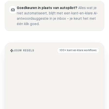
Goedkeuren in plaats van autopilot?
Alles wat je
niet automatiseert, blijft met een kant-en-klare AI-
antwoordsuggestie in je inbox – je keurt het met
één klik goed.
JOUW REGELS
100+ kant-en-klare workflows
🚫 Spam
Belediging
Haat