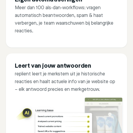
you enjo
Meer dan 100 als-dan-workflows: vragen
automatisch beantwoorden, spam & haat
verbergen, je team waarschuwen bij belangrijke
reacties.
Edit
Send
Edit
Leert van jouw antwoorden
replient leert je merkstem uit je historische
reacties en haalt actuele info van je website op
If
Th
– elk antwoord precies en merkgetrouw.