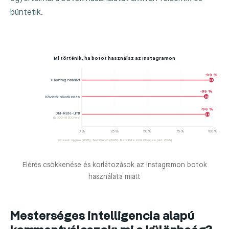
büntetik.
Mi történik, ha botot használsz az Instagramon
-99 %
Hashtag-hatókör
99
-95 %
Követői-növekedés
95
-96 %
DM-Rate-Limit
96
(5 000-ről 200/óra)
0 %
25 %
50 %
75 %
100 %
Források: Upgrow (2025), TechCrunch (2025), Meta Rate Limit Changes (okt. 2025)
Elérés csökkenése és korlátozások az Instagramon botok
használata miatt
Mesterséges intelligencia alapú