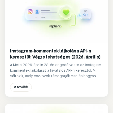
Instagram-kommentek lájkolása API-n
keresztül: Végre lehetséges (2026. április)
A Meta 2026. április 22-én engedélyezte az Instagram-
kommentek lájkolását a hivatalos API-n keresztül. Mi
változik, mely eszközök támogatják már, és hogyan
használod te ezt.
↗
tovább