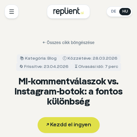
DE
HU
←
Összes cikk böngészése
📚 Kategória: Blog
🕖 Közzétéve: 28.03.2026
🔄 Frissítve: 23.04.2026
⏳ Olvasási idő: 7 perc
MI-kommentválaszok vs.
Instagram-botok: a fontos
különbség
↗
Kezdd el ingyen