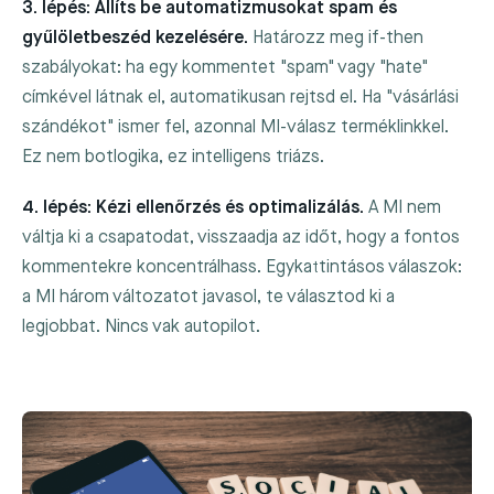
3. lépés: Állíts be automatizmusokat spam és
gyűlöletbeszéd kezelésére.
Határozz meg if-then
szabályokat: ha egy kommentet "spam" vagy "hate"
címkével látnak el, automatikusan rejtsd el. Ha "vásárlási
szándékot" ismer fel, azonnal MI-válasz terméklinkkel.
Ez nem botlogika, ez intelligens triázs.
4. lépés: Kézi ellenőrzés és optimalizálás.
A MI nem
váltja ki a csapatodat, visszaadja az időt, hogy a fontos
kommentekre koncentrálhass. Egykattintásos válaszok:
a MI három változatot javasol, te választod ki a
legjobbat. Nincs vak autopilot.