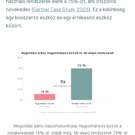
használó rendszerek elérik a 75%-ot, ami ötszörös
növekedés (
Gartner Case Study, 2025
). Ez a különbség
egy bosszantó eszköz és egy értékesítő eszköz
között.
Megoldási arány: hagyományos botok vs. MI-alapú rendszerek
100 %
75 %
75 %
50 %
5x
több megoldott eset
25 %
14 %
0 %
Hagyományos botok
MI-alapú rendszerek
(önkiszolgáló)
(generatív MI)
Források: Gartner (2024), Gartner esettanulmány Solo Brands (2025)
Megoldási arány összehasonlítása: Hagyományos botok a
megkeresések 14%-át oldják meg, MI-alapú rendszerek 75%-át