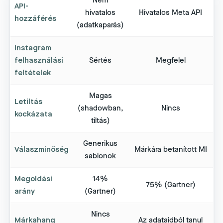
Nem
API-
hivatalos
Hivatalos Meta API
hozzáférés
(adatkaparás)
Instagram
felhasználási
Sértés
Megfelel
feltételek
Magas
Letiltás
(shadowban,
Nincs
kockázata
tiltás)
Generikus
Válaszminőség
Márkára betanított MI
sablonok
Megoldási
14%
75% (Gartner)
arány
(Gartner)
Nincs
Márkahang
Az adataidból tanul