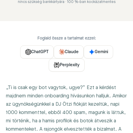
nincs szükség bankkártyára · 100 %-ban kockázatmentes
Foglald össze a tartalmat ezzel:
ChatGPT
Claude
Gemini
Perplexity
„Ti is csak egy bot vagytok, ugye?” Ezt a kérdést
majdnem minden onboarding hívásunkon halljuk. Amikor
az ügynökségünkkel a DJ Ötzi fiókját kezeltük, napi
1000 kommenttel, ebből 400 spam, magunk is láttuk,
mi történik, ha a hamis profilok és botok átveszik a
kommenteket. A rajongók elvesztették a bizalmat. A