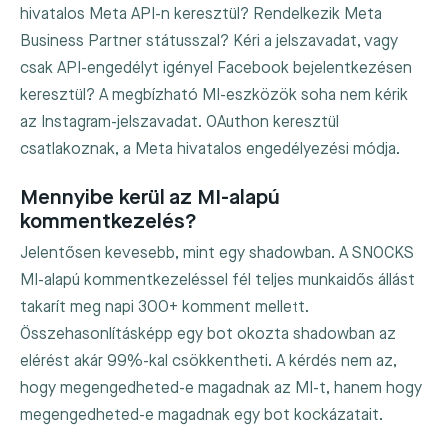
hivatalos Meta API-n keresztül? Rendelkezik Meta
Business Partner státusszal? Kéri a jelszavadat, vagy
csak API-engedélyt igényel Facebook bejelentkezésen
keresztül? A megbízható MI-eszközök soha nem kérik
az Instagram-jelszavadat. OAuthon keresztül
csatlakoznak, a Meta hivatalos engedélyezési módja.
Mennyibe kerül az MI-alapú
kommentkezelés?
Jelentősen kevesebb, mint egy shadowban. A SNOCKS
MI-alapú kommentkezeléssel fél teljes munkaidős állást
takarít meg napi 300+ komment mellett.
Összehasonlításképp egy bot okozta shadowban az
elérést akár 99%-kal csökkentheti. A kérdés nem az,
hogy megengedheted-e magadnak az MI-t, hanem hogy
megengedheted-e magadnak egy bot kockázatait.