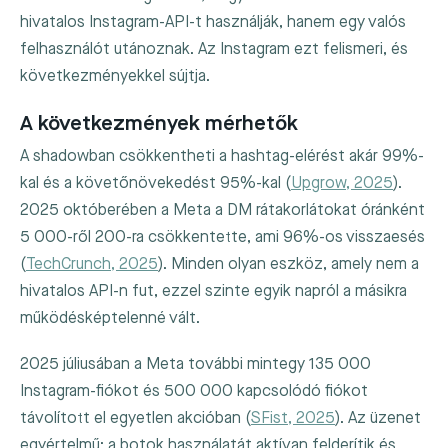
hivatalos Instagram-API-t használják, hanem egy valós
felhasználót utánoznak. Az Instagram ezt felismeri, és
következményekkel sújtja.
A következmények mérhetők
A shadowban csökkentheti a hashtag-elérést akár 99%-
kal és a követőnövekedést 95%-kal (
Upgrow, 2025
).
2025 októberében a Meta a DM rátakorlátokat óránként
5 000-ről 200-ra csökkentette, ami 96%-os visszaesés
(
TechCrunch, 2025
). Minden olyan eszköz, amely nem a
hivatalos API-n fut, ezzel szinte egyik napról a másikra
működésképtelenné vált.
2025 júliusában a Meta további mintegy 135 000
Instagram-fiókot és 500 000 kapcsolódó fiókot
távolított el egyetlen akcióban (
SFist, 2025
). Az üzenet
egyértelmű: a botok használatát aktívan felderítik és