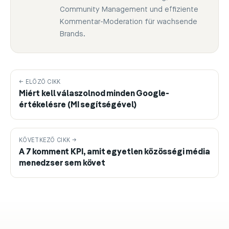
Community Management und effiziente
Kommentar-Moderation für wachsende
Brands.
← ELŐZŐ CIKK
Miért kell válaszolnod minden Google-
értékelésre (MI segítségével)
KÖVETKEZŐ CIKK →
A 7 komment KPI, amit egyetlen közösségi média
menedzser sem követ