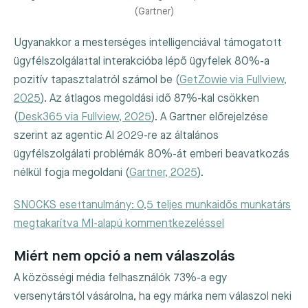
(Gartner)
Ugyanakkor a mesterséges intelligenciával támogatott
ügyfélszolgálattal interakcióba lépő ügyfelek 80%-a
pozitív tapasztalatról számol be (
GetZowie via Fullview,
2025
). Az átlagos megoldási idő 87%-kal csökken
(
Desk365 via Fullview, 2025
). A Gartner előrejelzése
szerint az agentic AI 2029-re az általános
ügyfélszolgálati problémák 80%-át emberi beavatkozás
nélkül fogja megoldani (
Gartner, 2025
).
SNOCKS esettanulmány: 0,5 teljes munkaidős munkatárs
megtakarítva MI-alapú kommentkezeléssel
Miért nem opció a nem válaszolás
A közösségi média felhasználók 73%-a egy
versenytárstól vásárolna, ha egy márka nem válaszol neki