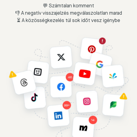
💬 Számtalan komment
👎 A negatív visszajelzés megválaszolatlan marad
⏳ A közösségkezelés túl sok időt vesz igénybe