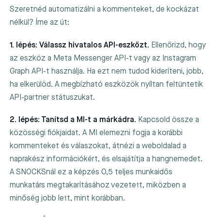
Szeretnéd automatizálni a kommenteket, de kockázat
nélkül? Íme az út:
1. lépés: Válassz hivatalos API-eszközt.
Ellenőrizd, hogy
az eszköz a Meta Messenger API-t vagy az Instagram
Graph API-t használja. Ha ezt nem tudod kideríteni, jobb,
ha elkerülöd. A megbízható eszközök nyíltan feltüntetik
API-partner státuszukat.
2. lépés: Tanítsd a MI-t a márkádra.
Kapcsold össze a
közösségi fiókjaidat. A MI elemezni fogja a korábbi
kommenteket és válaszokat, átnézi a weboldalad a
naprakész információkért, és elsajátítja a hangnemedet.
A SNOCKSnál ez a képzés 0,5 teljes munkaidős
munkatárs megtakarításához vezetett, miközben a
minőség jobb lett, mint korábban.