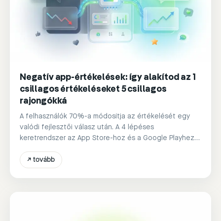
Negatív app-értékelések: így alakítod az 1
csillagos értékeléseket 5 csillagos
rajongókká
A felhasználók 70%-a módosítja az értékelését egy
valódi fejlesztői válasz után. A 4 lépéses
keretrendszer az App Store-hoz és a Google Playhez,
MI-alapú automatizálással.
↗
tovább