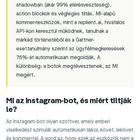
shadowban (akár 99% elérésveszteség),
action blockok és végleges tiltás. MI-alapú
kommenteszközök, mint a replient.ai, hivatalos
API-kon keresztül működnek, tanulnak a
márkád történetéből és a Gartner-
esettanulmány szerint az ügyfélmegkeresések
75%-át automatikusan megoldják. A
különbség: a botok megtévesztenek, az MI
megért.
Mi az Instagram-bot, és miért tiltják
le?
Az Instagram-bot olyan szoftver, amely emberi
viselkedést szimulál: automatikusan lájkol, követ, lekövet
és kommentel. A gond az, hogy ezek az eszközök nem a