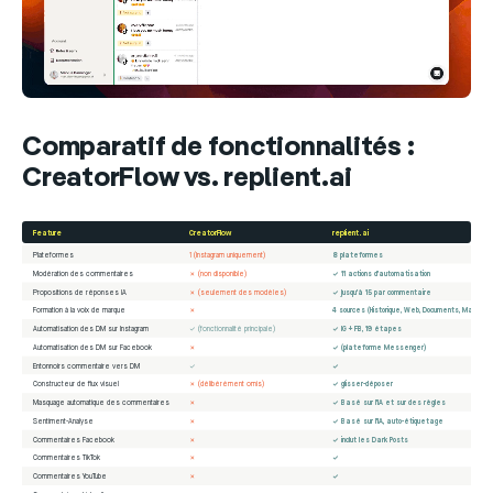
Comparatif de fonctionnalités :
CreatorFlow vs. replient.ai
Feature
CreatorFlow
replient.ai
Plateformes
1 (Instagram uniquement)
8 plateformes
Modération des commentaires
✗ (non disponible)
✓ 11 actions d'automatisation
Propositions de réponses IA
✗ (seulement des modèles)
✓ jusqu'à 15 par commentaire
Formation à la voix de marque
✗
4 sources (Historique, Web, Documents, Manuel)
Automatisation des DM sur Instagram
✓ (fonctionnalité principale)
✓ IG + FB, 19 étapes
Automatisation des DM sur Facebook
✗
✓ (plateforme Messenger)
Entonnoirs commentaire vers DM
✓
✓
Constructeur de flux visuel
✗ (délibérément omis)
✓ glisser-déposer
Masquage automatique des commentaires
✗
✓ Basé sur l'IA et sur des règles
Sentiment-Analyse
✗
✓ Basé sur l'IA, auto-étiquetage
Commentaires Facebook
✗
✓ inclut les Dark Posts
Commentaires TikTok
✗
✓
Commentaires YouTube
✗
✓