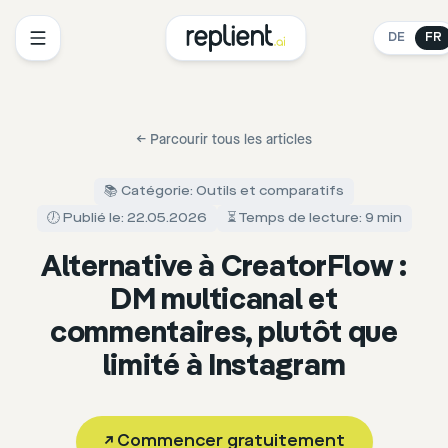
DE
FR
←
Parcourir tous les articles
📚 Catégorie: Outils et comparatifs
🕖 Publié le: 22.05.2026
⏳ Temps de lecture: 9 min
Alternative à CreatorFlow :
DM multicanal et
commentaires, plutôt que
limité à Instagram
↗
Commencer gratuitement