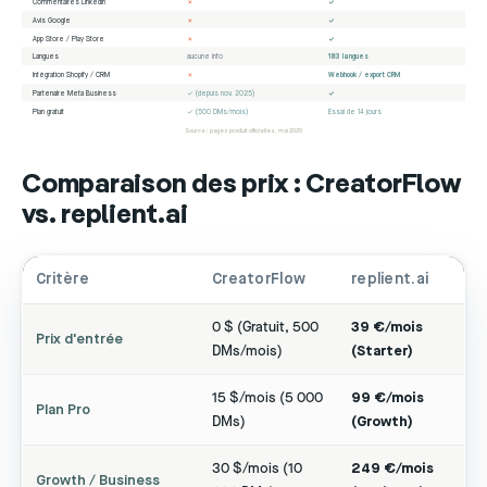
Commentaires LinkedIn
✗
✓
Avis Google
✗
✓
App Store / Play Store
✗
✓
Langues
aucune info
183 langues
Intégration Shopify / CRM
✗
Webhook / export CRM
Partenaire Meta Business
✓ (depuis nov. 2025)
✓
Plan gratuit
✓ (500 DMs/mois)
Essai de 14 jours
Source : pages produit officielles, mai 2026
Comparaison des prix : CreatorFlow
vs. replient.ai
Critère
CreatorFlow
replient.ai
0 $ (Gratuit, 500
39 €/mois
Prix d'entrée
DMs/mois)
(Starter)
15 $/mois (5 000
99 €/mois
Plan Pro
DMs)
(Growth)
30 $/mois (10
249 €/mois
Growth / Business