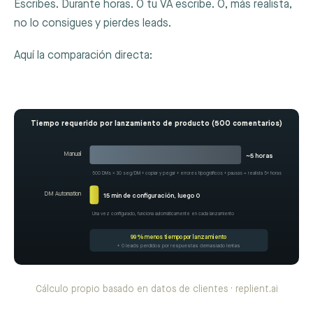
Escribes. Durante horas. O tu VA escribe. O, más realista,
no lo consigues y pierdes leads.
Aquí la comparación directa:
Tiempo requerido por lanzamiento de producto (500 comentarios)
Manual
~5 horas
500 DMs × 30 seg/DM + copiar y pegar + errores tipográficos + pausas = realista 5+ horas
DM Automation
15 min de configuración, luego 0
Una vez configurado, funciona automáticamente en cada lanzamiento
99 % menos tiempo por lanzamiento
+ 0 leads perdidos por respuestas demasiado lentas
Cálculo propio basado en datos de clientes · replient.ai