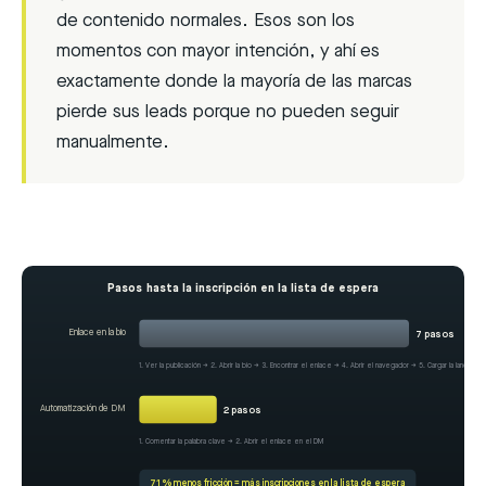
de contenido normales. Esos son los
momentos con mayor intención, y ahí es
exactamente donde la mayoría de las marcas
pierde sus leads porque no pueden seguir
manualmente.
Pasos hasta la inscripción en la lista de espera
Enlace en la bio
7 pasos
1. Ver la publicación → 2. Abrir la bio → 3. Encontrar el enlace → 4. Abrir el navegador → 5. Cargar la landing p
Automatización de DM
2 pasos
1. Comentar la palabra clave → 2. Abrir el enlace en el DM
71 % menos fricción = más inscripciones en la lista de espera