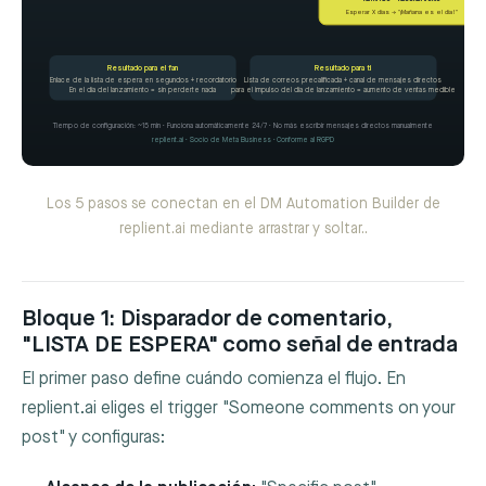
Esperar X días → "¡Mañana es el día!"
Resultado para el fan
Resultado para ti
Enlace de la lista de espera en segundos + recordatorio
Lista de correos precalificada + canal de mensajes directos
En el día del lanzamiento = sin perderte nada
para el impulso del día de lanzamiento = aumento de ventas medible
Tiempo de configuración: ~15 min · Funciona automáticamente 24/7 · No más escribir mensajes directos manualmente
replient.ai · Socio de Meta Business · Conforme al RGPD
Los 5 pasos se conectan en el DM Automation Builder de
replient.ai mediante arrastrar y soltar..
Bloque 1: Disparador de comentario,
"LISTA DE ESPERA" como señal de entrada
El primer paso define cuándo comienza el flujo. En
replient.ai eliges el trigger "Someone comments on your
post" y configuras: