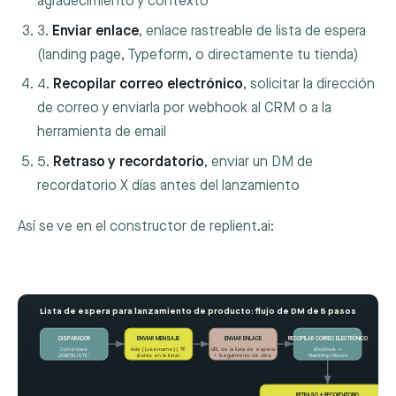
agradecimiento y contexto
3.
Enviar enlace
, enlace rastreable de lista de espera
(landing page, Typeform, o directamente tu tienda)
4.
Recopilar correo electrónico
, solicitar la dirección
de correo y enviarla por webhook al CRM o a la
herramienta de email
5.
Retraso y recordatorio
, enviar un DM de
recordatorio X días antes del lanzamiento
Así se ve en el constructor de replient.ai:
Lista de espera para lanzamiento de producto: flujo de DM de 5 pasos
RECOPILAR CORREO ELECTRÓNICO
DISPARADOR
ENVIAR MENSAJE
ENVIAR ENLACE
Comentario
Hola {{username}} 👋
URL de la lista de espera
Webhook →
„WARTELISTE“
¡Estás en la lista!
+ Seguimiento de clics
Mailchimp/Klaviyo
RETRASO + RECORDATORIO