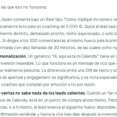
 las que eso no funciona:
.
Quien comenta bajo un Reel tipo "Cómo tripliqué mi número de
camente listo para un coaching de 2.000 €. Quizá el lead sea 
lmente distinto, demasiado pronto, nicho equivocado, o solo b
 Si diriges a los 300 comentaristas al mismo hueco para la prim
ntrarás con diez llamadas de 30 minutos, de las cuales ocho n
ersonalización.
Un genérico "Hi, aquí está mi Calendly" tiene en
nversión miserable. Lo que funciona es un mensaje de voz que 
ne realmente personal. La diferencia entre una DM de texto y 
a de apertura y engagement es significativa, y se nota especia
e coaches que compran por emoción y no por razón.
 ventas no sabe nada de los leads calientes.
Cuando un fan r
lace de Calendly, está en un punto de compra ahora mismo. Pero 
tas, o a ti mismo, el lead reserva el siguiente hueco disponible,
firmación estándar, y hasta la cita tres días después la intenc