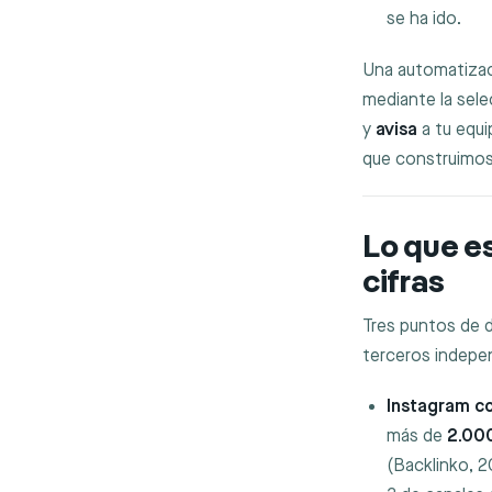
se ha ido.
Una automatizaci
mediante la sele
y
avisa
a tu equi
que construimos
Lo que es
cifras
Tres puntos de d
terceros indepe
Instagram c
más de
2.000
(Backlinko, 2