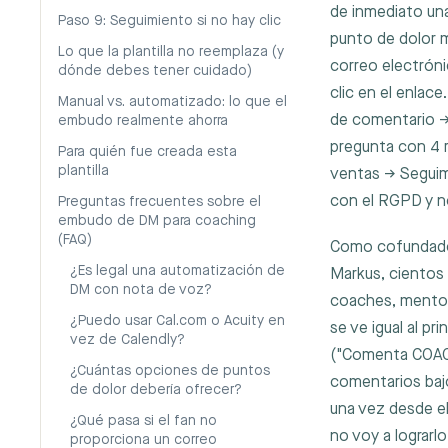
de inmediato una
Paso 9: Seguimiento si no hay clic
punto de dolor 
Lo que la plantilla no reemplaza (y
correo electróni
dónde debes tener cuidado)
clic en el enlac
Manual vs. automatizado: lo que el
de comentario →
embudo realmente ahorra
pregunta con 4 r
Para quién fue creada esta
plantilla
ventas → Seguim
con el RGPD y n
Preguntas frecuentes sobre el
embudo de DM para coaching
(FAQ)
Como cofundador
¿Es legal una automatización de
Markus, cientos 
DM con nota de voz?
coaches, mentore
¿Puedo usar Cal.com o Acuity en
se ve igual al pr
vez de Calendly?
("Comenta COACH
¿Cuántas opciones de puntos
comentarios bajo
de dolor debería ofrecer?
una vez desde el
¿Qué pasa si el fan no
no voy a lograrl
proporciona un correo