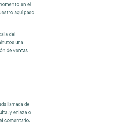
 momento en el
muestro aquí paso
alla del
 minutos una
ión de ventas
ada llamada de
lta, y enlaza o
 el comentario.