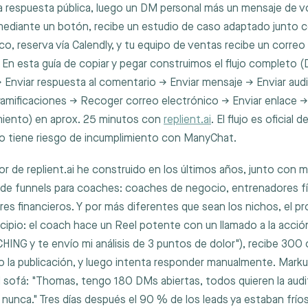
 respuesta pública, luego un DM personal más un mensaje de vo
mediante un botón, recibe un estudio de caso adaptado junto 
co, reserva vía Calendly, y tu equipo de ventas recibe un corre
e. En esta guía de copiar y pegar construimos el flujo complet
 Enviar respuesta al comentario → Enviar mensaje → Enviar aud
amificaciones → Recoger correo electrónico → Enviar enlace →
iento) en aprox. 25 minutos con
replient.ai
. El flujo es oficial
o tiene riesgo de incumplimiento con ManyChat.
 de replient.ai he construido en los últimos años, junto con 
de funnels para coaches: coaches de negocio, entrenadores fís
s financieros. Y por más diferentes que sean los nichos, el p
incipio: el coach hace un Reel potente con un llamado a la acció
ING y te envío mi análisis de 3 puntos de dolor"), recibe 300
 la publicación, y luego intenta responder manualmente. Marku
 sofá: "Thomas, tengo 180 DMs abiertas, todos quieren la audit
o nunca." Tres días después el 90 % de los leads ya estaban frí