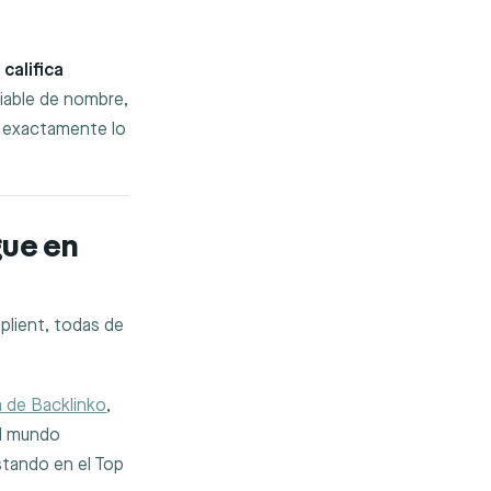
a
califica
iable de nombre,
s exactamente lo
gue en
plient, todas de
m de Backlinko
,
el mundo
stando en el Top