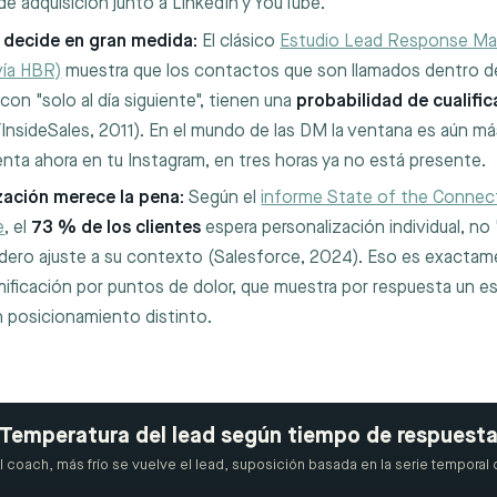
de adquisición junto a LinkedIn y YouTube.
 decide en gran medida:
El clásico
Estudio Lead Response M
vía HBR)
muestra que los contactos que son llamados dentro de
on "solo al día siguiente", tienen una
probabilidad de cualifi
nsideSales, 2011). En el mundo de las DM la ventana es aún m
ta ahora en tu Instagram, en tres horas ya no está presente.
zación merece la pena:
Según el
informe State of the Conne
e
, el
73 % de los clientes
espera personalización individual, no
adero ajuste a su contexto (Salesforce, 2024). Eso es exactam
amificación por puntos de dolor, que muestra por respuesta un e
n posicionamiento distinto.
Temperatura del lead según tiempo de respuest
l coach, más frío se vuelve el lead, suposición basada en la serie temporal