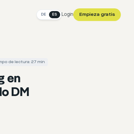
Login
Empieza gratis
DE
ES
mpo de lectura: 27 min
g en
udo DM