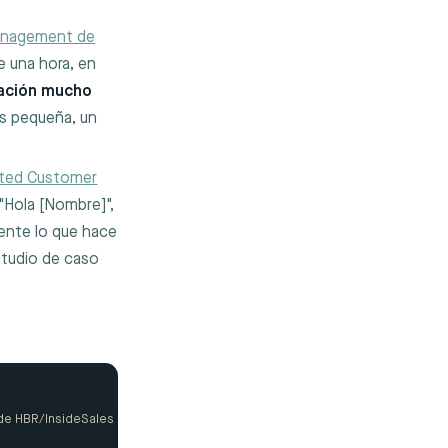
anagement de
 una hora, en
cación mucho
ás pequeña, un
cted Customer
 "Hola [Nombre]",
ente lo que hace
studio de caso
a
 de HBR/InsideSales