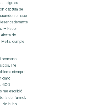
z, elige su
con captura de
o cuando se hace
o (Desencadenante
io → Hacer
 Alerta de
 de Meta, cumple
mi hermano
icos, life
roblema siempre
n claro
 o 600
s me escribió
oría del funnel,
os. No hubo