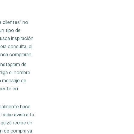
 clientes" no
un tipo de
usca inspiración
era consulta, el
unca comprarán.
 Instagram de
diga el nombre
un mensaje de
lmente en
ealmente hace
nadie avisa a tu
 quizá recibe un
ión de compra ya