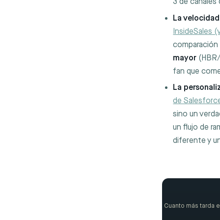
3 de canales 
La velocidad
InsideSales (
comparación c
mayor
(HBR/I
fan que comen
La personali
de Salesforc
sino un verd
un flujo de r
diferente y u
Cuanto más tarda e