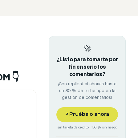
🚀
¿Listo para tomarte por
fin en serio los
comentarios?
DM 👇
¡Con replient.ai ahorras hasta
un 80 % de tu tiempo en la
gestión de comentarios!
↗
Pruébalo ahora
sin tarjeta de crédito · 100 % sin riesgo