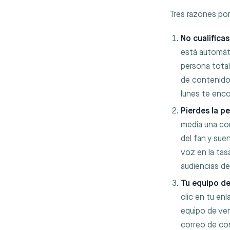
Tres razones por
No cualificas
está automáti
persona tota
de contenido.
lunes te enco
Pierdes la p
media una co
del fan y sue
voz en la tas
audiencias d
Tu equipo de
clic en tu en
equipo de ven
correo de con