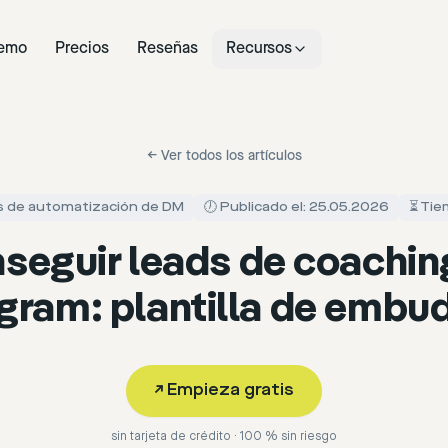
emo
Precios
Reseñas
Recursos
←
Ver todos los artículos
las de automatización de DM
🕖 Publicado el: 25.05.2026
⏳ Tie
seguir leads de coachin
gram: plantilla de emb
↗
Empieza gratis
sin tarjeta de crédito · 100 % sin riesgo